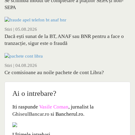
Se schimbă modul de completare a plăților SEPA și non-
SEPA
Stiri
| 05.08.2026
Dacă ești sunat de la BT, ANAF sau BNR pentru a face o
tranzacție, sigur este o fraudă
Stiri
| 04.08.2026
Ce comisioane au noile pachete de cont Libra?
Ai o intrebare?
Iti raspunde
Vasile Coman
, jurnalist la
GhiseulBancar.ro
si Bancherul.ro.
Ultimele intrebari