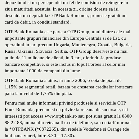
depozitului si nu percepe nici un fel de comision de retragere in
ziua maturitatii acestuia. In aceasta zi, oricine doreste sa isi
deschida un depozit la OTP Bank Romania, primeste gratuit un
card de debit, in conditii standard.
OTP Bank Romania este parte a OTP Group, unul dintre cele mai
importante grupuri financiare din Europa Centrala si de Est, cu
operatiuni in tari precum Ungaria, Muntenegru, Croatia, Bulgaria,
Rusia, Ukraina, Slovacia, Serbia. OTP Group deserveste nu mai
putin de 11 milioane de clienti, in 9 tari, oferindu-le produse
bancare competitive, si este inclus in topul Forbes al celor mai
importante 1000 de companii din lume.
OTP Bank Romania a atins, in iunie 2006, o cota de piata de
1,15% pe segmentul retail, bazata pe cresterea creditelor ipotecare
pana la nivelul de 1,75% din piata.
Pentru mai multe informatii privind produsele si serviciile OTP
Bank Romania, precum si cu privire la reteaua de sucursale, cei
interesati pot accesa www.otpbank.ro sau pot suna gratuit la 0800
88 22 88, numai din reteaua fixa de telefonie, sau cu tarif normal
la *OTPBANK (*6872265), din retelele Vodafone si Orange (de
luni pana vineri, intre 8.30 – 17.30).