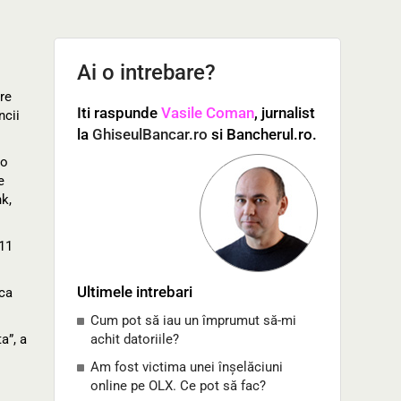
Ai o intrebare?
are
Iti raspunde
Vasile Coman
, jurnalist
ncii
la
GhiseulBancar.ro
si Bancherul.ro.
 o
e
nk,
611
Ultimele intrebari
ica
Cum pot să iau un împrumut să-mi
a”, a
achit datoriile?
Am fost victima unei înșelăciuni
online pe OLX. Ce pot să fac?