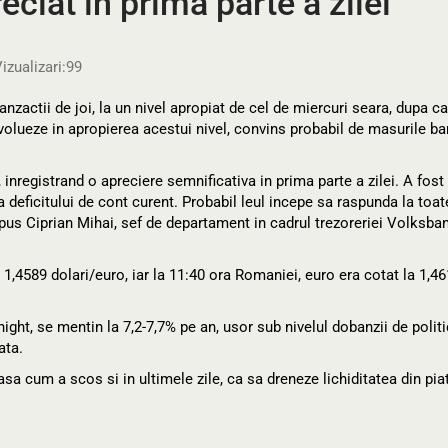
eciat in prima parte a zilei
izualizari:
99
nzactii de joi, la un nivel apropiat de cel de miercuri seara, dupa c
evolueze in apropierea acestui nivel, convins probabil de masurile ba
 inregistrand o apreciere semnificativa in prima parte a zilei. A fost
 deficitului de cont curent. Probabil leul incepe sa raspunda la toat
 spus Ciprian Mihai, sef de departament in cadrul trezoreriei Volksba
a 1,4589 dolari/euro, iar la 11:40 ora Romaniei, euro era cotat la 1,4
night, se mentin la 7,2-7,7% pe an, usor sub nivelul dobanzii de polit
ata.
 asa cum a scos si in ultimele zile, ca sa dreneze lichiditatea din piat