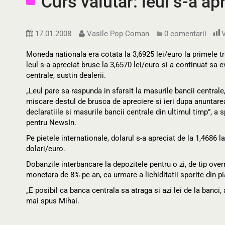
Curs valutar: leul s-a apr
17.01.2008
Vasile Pop Coman
0 comentarii
V
Moneda nationala era cotata la 3,6925 lei/euro la primele tra
leul s-a apreciat brusc la 3,6570 lei/euro si a continuat sa 
centrale, sustin dealerii.
„Leul pare sa raspunda in sfarsit la masurile bancii centrale,
miscare destul de brusca de apreciere si ieri dupa anuntarea
declaratiile si masurile bancii centrale din ultimul timp”, a
pentru NewsIn.
Pe pietele internationale, dolarul s-a apreciat de la 1,4686 l
dolari/euro.
Dobanzile interbancare la depozitele pentru o zi, de tip over
monetara de 8% pe an, ca urmare a lichiditatii sporite din pi
„E posibil ca banca centrala sa atraga si azi lei de la banci,
mai spus Mihai.