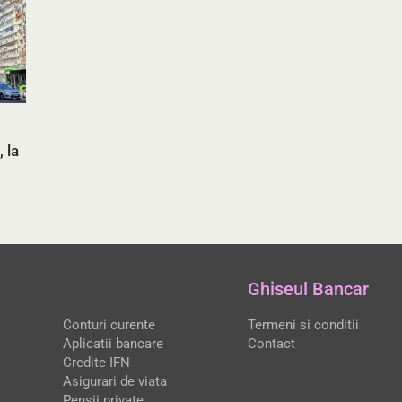
 la
Ghiseul Bancar
Conturi curente
Termeni si conditii
Aplicatii bancare
Contact
Credite IFN
Asigurari de viata
Pensii private