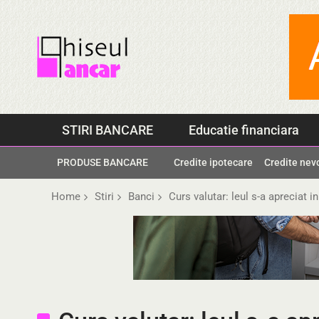
Skip
to
content
STIRI BANCARE
Educatie financiara
PRODUSE BANCARE
Credite ipotecare
Credite nev
Home
Stiri
Banci
Curs valutar: leul s-a apreciat in