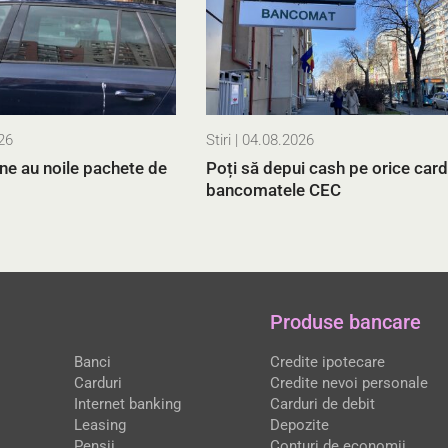
26
Stiri
| 04.08.2026
ne au noile pachete de
Poți să depui cash pe orice card,
bancomatele CEC
Produse bancare
Banci
Credite ipotecare
Carduri
Credite nevoi personale
Internet banking
Carduri de debit
Leasing
Depozite
Pensii
Conturi de economii