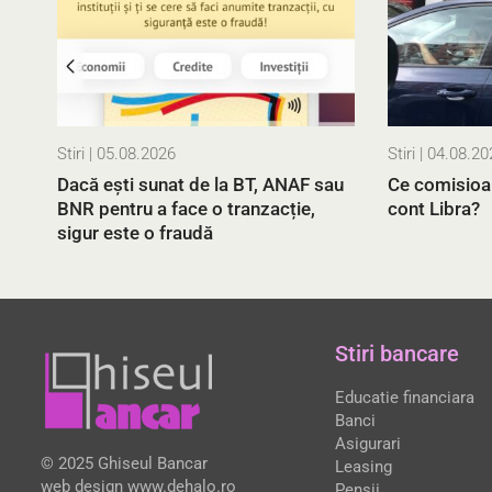
Stiri
| 05.08.2026
Stiri
| 04.08.20
Dacă ești sunat de la BT, ANAF sau
Ce comisioa
BNR pentru a face o tranzacție,
cont Libra?
sigur este o fraudă
Stiri bancare
Educatie financiara
Banci
Asigurari
© 2025 Ghiseul Bancar
Leasing
web design
www.dehalo.ro
Pensii