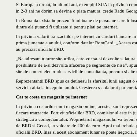
Si Europa a urmat, in ultimii ani, exemplul SUA in privinta com
in 2-3 ani ne dorim sa devina o piata matura, crede Radu Geor
In Romania exista in prezent 5 milioane de persoane care folose
dintre ele putand fi utilizate si pentru plati pe internet.
In privinta valorii tranzactiilor pe internet cu carduri bancare 
prima jumatate a anului, conform datelor RomCard. „Acesta est
au precizat oficialii BRD.
„Ne adresam tuturor site-urilor, care vor sa-si dezvolte si latura
posibilitate de a-si dezvolta afacerea pe segmente de nisa”, s
site de comert electronic servicii de consultanta, precum si alte
Reprezentantii BRD spus ca detineau la sfarsitul lunii august o 
serviciu abia la inceputul anului. Cresterea s-a datorat partene
Cat te costa un magazin pe internet
In privinta costurilor unui magazin online, acestea sunt reprez
fiecare tranzactie. Potrivit oficialilor BRD, comisionul este in 
strategica a comerciantului. Proprietarul magazinului va trebui s
de BRD si Gecad, in valoare de 200 de euro. Apoi mai trebuie 
oficialii BRD. Insa si acest abonament lunar se poate negocia, 