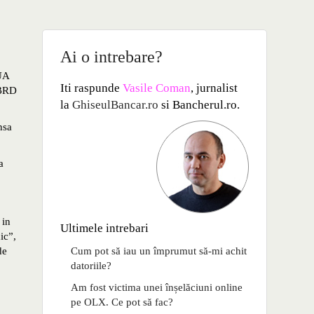
Ai o intrebare?
SUA
Iti raspunde
Vasile Coman
, jurnalist
 BRD
la
GhiseulBancar.ro
si Bancherul.ro.
nsa
a
 in
Ultimele intrebari
ic”,
de
Cum pot să iau un împrumut să-mi achit
datoriile?
Am fost victima unei înșelăciuni online
pe OLX. Ce pot să fac?