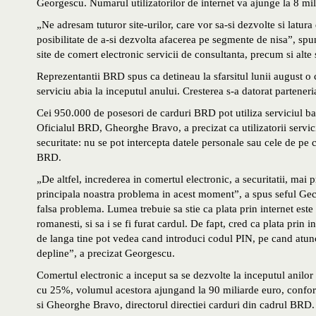
Georgescu. Numarul utilizatorilor de internet va ajunge la 8 mi
„Ne adresam tuturor site-urilor, care vor sa-si dezvolte si latura
posibilitate de a-si dezvolta afacerea pe segmente de nisa”, s
site de comert electronic servicii de consultanta, precum si alte
Reprezentantii BRD spus ca detineau la sfarsitul lunii august o 
serviciu abia la inceputul anului. Cresterea s-a datorat partene
Cei 950.000 de posesori de carduri BRD pot utiliza serviciul ban
Oficialul BRD, Gheorghe Bravo, a precizat ca utilizatorii servici
securitate: nu se pot intercepta datele personale sau cele de pe c
BRD.
„De altfel, increderea in comertul electronic, a securitatii, mai p
principala noastra problema in acest moment”, a spus seful Gec
falsa problema. Lumea trebuie sa stie ca plata prin internet este 
romanesti, si sa i se fi furat cardul. De fapt, cred ca plata prin 
de langa tine pot vedea cand introduci codul PIN, pe cand atunci
depline”, a precizat Georgescu.
Comertul electronic a inceput sa se dezvolte la inceputul anilor 
cu 25%, volumul acestora ajungand la 90 miliarde euro, confor
si Gheorghe Bravo, directorul directiei carduri din cadrul BRD.