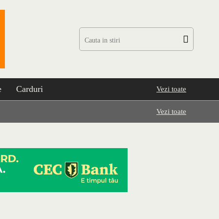
e
Carduri
Vezi toate
Vezi toate