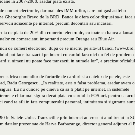
lioane in 2007-2008, asadar piata exista.
 de comert electronic, dar mai ales IMM-urilor, care pot gasi astfel o
pune Gheoorghe Bravo de la BRD. Banca le ofera celor dispusi sa-si faca 
 servicii adiacente pe internet, precum decontari sau incasari.
cota de piata de 20% din comertul electronic, cu toate ca banca a lansat 
riatelor cu comercianti importanti precum Orange sau Blue Air.
cii de comert electronic, dupa ce se inscriu pe site-ul bancii (www.brd.
ului pot face tranzactii pe internt cu cardul fara nici un fel de problema
ard si nimeni nu poate face tranzactii in numele lor”, a precizat oficialul
recis frica oamenilor de furturile de carduri si a datelor de pe ele, este
ad, Radu Georgescu. „In realitate, este o falsa problema, asadar avem o
sigura. Eu nu cunosc pe cineva ca sa fi platit pe internet, in sistemele
internet e chiar mai sigura decat plata cu cardul la POS-uri, pentru ca acol
 cand te afli in fata computerului personal, intimitatea si siguranta sunt
90 in Statele Unite. Tranzactiile prin internet au crescut anul trecut in 
m datelor prezentate de Herve Barbazange, director general adjunct al