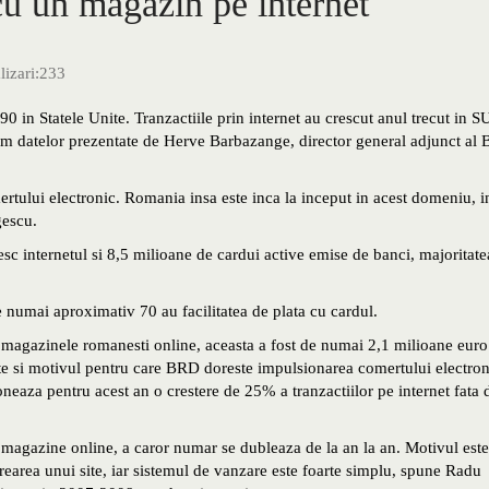
cu un magazin pe internet
lizari:
233
90 in Statele Unite. Tranzactiile prin internet au crescut anul trecut in 
m datelor prezentate de Herve Barbazange, director general adjunct al
ertului electronic. Romania insa este inca la inceput in acest domeniu, i
gescu.
sc internetul si 8,5 milioane de cardui active emise de banci, majoritate
 numai aproximativ 70 au facilitatea de plata cu cardul.
in magazinele romanesti online, aceasta a fost de numai 2,1 milioane euro
e si motivul pentru care BRD doreste impulsionarea comertului electron
oneaza pentru acest an o crestere de 25% a tranzactiilor pe internet fata 
r magazine online, a caror numar se dubleaza de la an la an. Motivul este
crearea unui site, iar sistemul de vanzare este foarte simplu, spune Radu