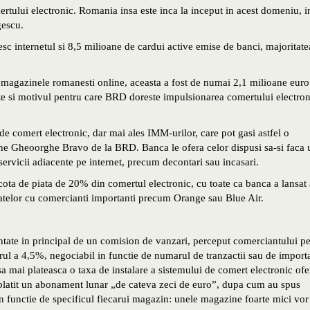
ertului electronic. Romania insa este inca la inceput in acest domeniu, i
gescu.
sc internetul si 8,5 milioane de cardui active emise de banci, majoritate
in magazinele romanesti online, aceasta a fost de numai 2,1 milioane euro
e si motivul pentru care BRD doreste impulsionarea comertului electron
 de comert electronic, dar mai ales IMM-urilor, care pot gasi astfel o
pune Gheoorghe Bravo de la BRD. Banca le ofera celor dispusi sa-si faca 
 servicii adiacente pe internet, precum decontari sau incasari.
cota de piata de 20% din comertul electronic, cu toate ca banca a lansat 
riatelor cu comercianti importanti precum Orange sau Blue Air.
entate in principal de un comision de vanzari, perceput comerciantului p
jurul a 4,5%, negociabil in functie de numarul de tranzactii sau de import
a mai plateasca o taxa de instalare a sistemului de comert electronic ofer
platit un abonament lunar „de cateva zeci de euro”, dupa cum au spus
in functie de specificul fiecarui magazin: unele magazine foarte mici vor