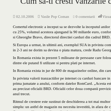
Cum sa-ti cresti vanzarile 
02.10.2006
Vasile Pop Coman
0 comentarii
Vizua
Comertul electronic a inceput sa se dezvolte la inceputul anilor 
cu 25%, volumul acestora ajungand la 90 miliarde euro, confor
si Gheorghe Bravo, directorul directiei carduri din cadrul BRD.
Si Europa a urmat, in ultimii ani, exemplul SUA in privinta com
in 2-3 ani ne dorim sa devina o piata matura, crede Radu Geor
In Romania exista in prezent 5 milioane de persoane care folose
dintre ele putand fi utilizate si pentru plati pe internet.
In Romania exista in jur de 800 de magazinelor online, din care
In privinta valorii tranzactiilor pe internet cu carduri bancare 
prima jumatate a anului, conform datelor RomCard. „Acesta est
au precizat oficialii BRD. Oficialii celor doua companii previzi
anul trecut.
Ritmul de crestere este sustinut de deschiderea a tot mai multo
simplu: un astfel de magazin nu necesita investitii, in afara de 