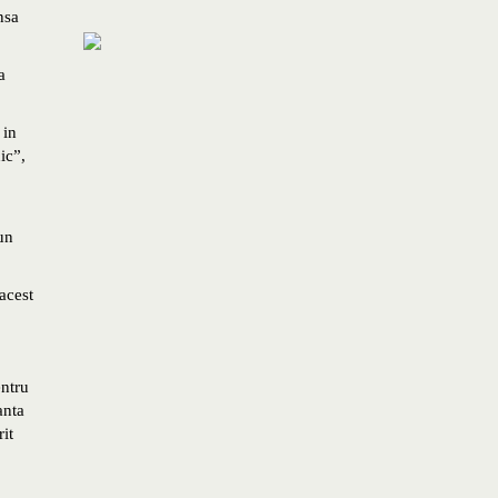
nsa
a
 in
ic”,
un
acest
entru
anta
it