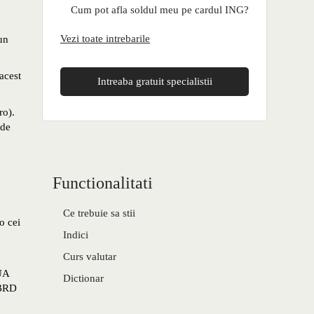
Cum pot afla soldul meu pe cardul ING?
Vezi toate intrebarile
un
acest
Intreaba gratuit specialistii
ro).
 de
Functionalitati
Ce trebuie sa stii
o cei
Indici
Curs valutar
SUA
Dictionar
 BRD