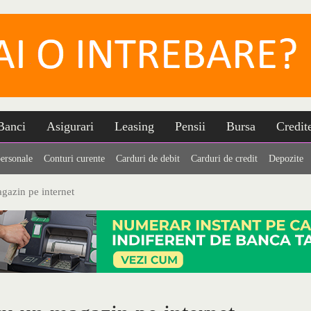
Banci
Asigurari
Leasing
Pensii
Bursa
Credit
personale
Conturi curente
Carduri de debit
Carduri de credit
Depozite
agazin pe internet