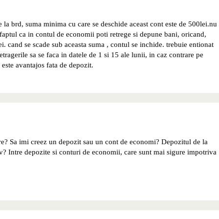
 de la brd, suma minima cu care se deschide aceast cont este de 500lei.nu
 faptul ca in contul de economii poti retrege si depune bani, oricand,
ei. cand se scade sub aceasta suma , contul se inchide. trebuie entionat
tragerile sa se faca in datele de 1 si 15 ale lunii, in caz contrare pe
 este avantajos fata de depozit.
e? Sa imi creez un depozit sau un cont de economi? Depozitul de la
v? Intre depozite si conturi de economii, care sunt mai sigure impotriva