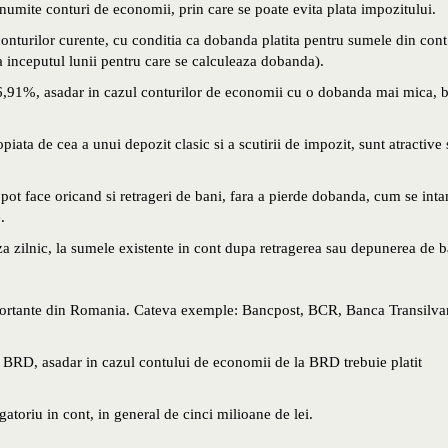
numite conturi de economii, prin care se poate evita plata impozitului.
onturilor curente, cu conditia ca dobanda platita pentru sumele din cont
inceputul lunii pentru care se calculeaza dobanda).
 6,91%, asadar in cazul conturilor de economii cu o dobanda mai mica, 
ata de cea a unui depozit clasic si a scutirii de impozit, sunt atractive 
pot face oricand si retrageri de bani, fara a pierde dobanda, cum se int
.
 zilnic, la sumele existente in cont dupa retragerea sau depunerea de b
mportante din Romania. Cateva exemple: Bancpost, BCR, Banca Transilva
l BRD, asadar in cazul contului de economii de la BRD trebuie platit
atoriu in cont, in general de cinci milioane de lei.