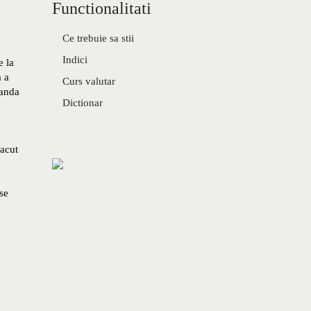
Functionalitati
Ce trebuie sa stii
Indici
e la
a a
Curs valutar
banda
Dictionar
facut
se
a