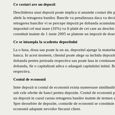
Ce costuri are un depozit
Deschiderea unui depozit poate implica si anumite costuri din pa
altele la retragerea banilor. Bancile va penalizeaza daca va decid
retragerea bancilor vi se percepe impozit pe dobanda acumulata,
impozitul cel mai mare (16%) va fi platit de cei care au desch
constituit inainte de 1 iunie 2005 se plateste un impozit de doa
Ce se intampla la scadenta depozitului
La o luna, doua sau poate la un an, depozitul ajunge la maturita
banca. In acest moment, clientul poate alege sa inchida depozitul
dobanda pentru perioada respectiva sau poate lasa in continuare 
dobanda, fie o capitalizati adica o adaugati capitalului initial. 
respectiva.
Contul de economii
Intre depozit si contul de economii exista numeroase similitudin
sub cele oferite de banci pentru depozite. Contul de economii 
un depozit in cazul caruia retragerea banilor inainte de termen 
Spre deosebire de depozite, conturile de economii se constitui
economii adaptate nevoilor fiecarui client.