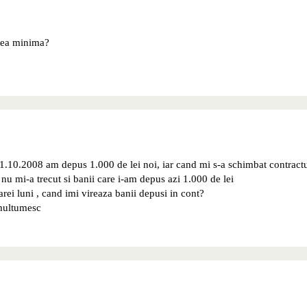
area minima?
1.10.2008 am depus 1.000 de lei noi, iar cand mi s-a schimbat contract
nu mi-a trecut si banii care i-am depus azi 1.000 de lei
rei luni , cand imi vireaza banii depusi in cont?
 multumesc