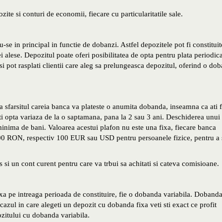
ite si conturi de economii, fiecare cu particularitatile sale.
-se in principal in functie de dobanzi. Astfel depozitele pot fi constituit
 alese. Depozitul poate oferi posibilitatea de opta pentru plata periodic
si pot rasplati clientii care aleg sa prelungeasca depozitul, oferind o do
 sfarsitul careia banca va plateste o anumita dobanda, inseamna ca ati 
ti opta variaza de la o saptamana, pana la 2 sau 3 ani. Deschiderea unui
minima de bani. Valoarea acestui plafon nu este una fixa, fiecare banca
 100 RON, respectiv 100 EUR sau USD pentru persoanele fizice, pentru a 
s si un cont curent pentru care va trbui sa achitati si cateva comisioane.
xa pe intreaga perioada de constituire, fie o dobanda variabila. Doband
azul in care alegeti un depozit cu dobanda fixa veti sti exact ce profit
ozitului cu dobanda variabila.