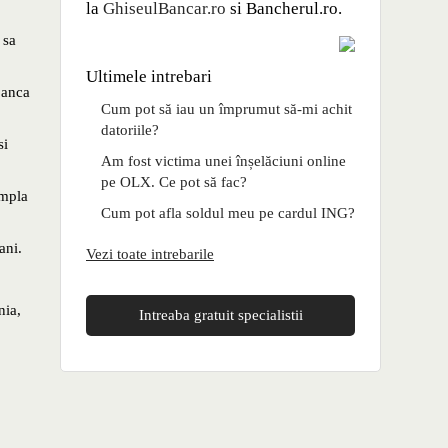
la
GhiseulBancar.ro
si Bancherul.ro.
 sa
Ultimele intrebari
banca
Cum pot să iau un împrumut să-mi achit
datoriile?
si
Am fost victima unei înșelăciuni online
pe OLX. Ce pot să fac?
ampla
Cum pot afla soldul meu pe cardul ING?
ani.
Vezi toate intrebarile
nia,
Intreaba gratuit specialistii