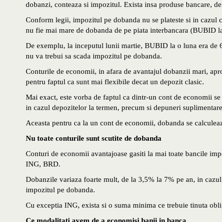
dobanzi, conteaza si impozitul. Exista insa produse bancare, de
Conform legii, impozitul pe dobanda nu se plateste si in cazul c
nu fie mai mare de dobanda de pe piata interbancara (BUBID la 
De exemplu, la inceputul lunii martie, BUBID la o luna era de
nu va trebui sa scada impozitul pe dobanda.
Conturile de economii, in afara de avantajul dobanzii mari, apropi
pentru faptul ca sunt mai flexibile decat un depozit clasic.
Mai exact, este vorba de faptul ca dintr-un cont de economii se 
in cazul depozitelor la termen, precum si depuneri suplimentare
Aceasta pentru ca la un cont de economii, dobanda se calculeaza
Nu toate conturile sunt scutite de dobanda
Conturi de economii avantajoase gasiti la mai toate bancile i
ING, BRD.
Dobanzile variaza foarte mult, de la 3,5% la 7% pe an, in cazu
impozitul pe dobanda.
Cu exceptia ING, exista si o suma minima ce trebuie tinuta oblig
Ce modalitati avem de a economisi banii in banca