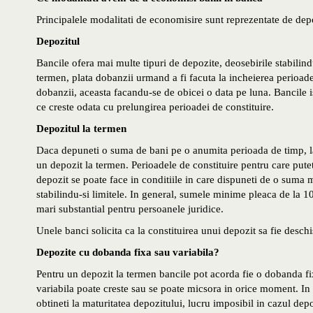
Principalele modalitati de economisire sunt reprezentate de depoz
Depozitul
Bancile ofera mai multe tipuri de depozite, deosebirile stabilindu
termen, plata dobanzii urmand a fi facuta la incheierea perioadei
dobanzii, aceasta facandu-se de obicei o data pe luna. Bancile i
ce creste odata cu prelungirea perioadei de constituire.
Depozitul la termen
Daca depuneti o suma de bani pe o anumita perioada de timp, la
un depozit la termen. Perioadele de constituire pentru care pute
depozit se poate face in conditiile in care dispuneti de o suma 
stabilindu-si limitele. In general, sumele minime pleaca de la
mari substantial pentru persoanele juridice.
Unele banci solicita ca la constituirea unui depozit sa fie deschi
Depozite cu dobanda fixa sau variabila?
Pentru un depozit la termen bancile pot acorda fie o dobanda fi
variabila poate creste sau se poate micsora in orice moment. In c
obtineti la maturitatea depozitului, lucru imposibil in cazul dep