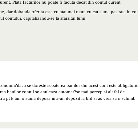
ent. Plata facturilor nu poate fi facuta decat din contul curent.
, dar dobanda oferita este cu atat mai mare cu cat suma pastrata in co
l contului, capitalizandu-se la sfarsitul lunii.
conomii?daca se doreste scoaterea banilor din acest cont este obligatori
ea banilor contul se anuleaza automat?se mai percep si alt fel de
cru pt k am o suma depusa intr-un depozit la brd si as vrea sa ii schimb