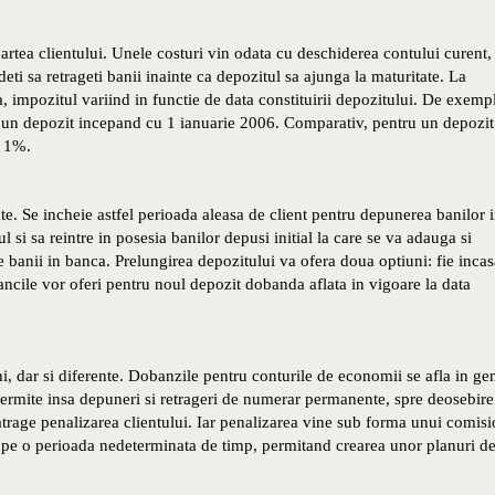
rtea clientului. Unele costuri vin odata cu deschiderea contului curent,
eti sa retrageti banii inainte ca depozitul sa ajunga la maturitate. La
 impozitul variind in functie de data constituirii depozitului. De exemp
is un depozit incepand cu 1 ianuarie 2006. Comparativ, pentru un depozit
r 1%.
te. Se incheie astfel perioada aleasa de client pentru depunerea banilor 
 si sa reintre in posesia banilor depusi initial la care se va adauga si
banii in banca. Prelungirea depozitului va ofera doua optiuni: fie incas
Bancile vor oferi pentru noul depozit dobanda aflata in vigoare la data
i, dar si diferente. Dobanzile pentru conturile de economii se afla in ge
permite insa depuneri si retrageri de numerar permanente, spre deosebire
atrage penalizarea clientului. Iar penalizarea vine sub forma unui comisi
e pe o perioada nedeterminata de timp, permitand crearea unor planuri d