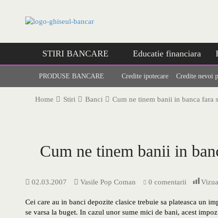
Skip
to
content
STIRI BANCARE
Educatie financiara
PRODUSE BANCARE
Credite ipotecare
Credite nevoi 
Home
Stiri
Banci
Cum ne tinem banii in banca fara 
Cum ne tinem banii in ban
02.03.2007
Vasile Pop Coman
0 comentarii
Vizua
Cei care au in banci depozite clasice trebuie sa plateasca un im
se varsa la buget. In cazul unor sume mici de bani, acest impo