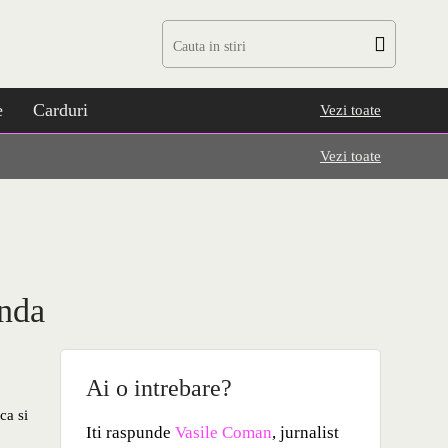
e
Carduri
Vezi toate
Vezi toate
anda
Ai o intrebare?
ca si
Iti raspunde
Vasile Coman
, jurnalist