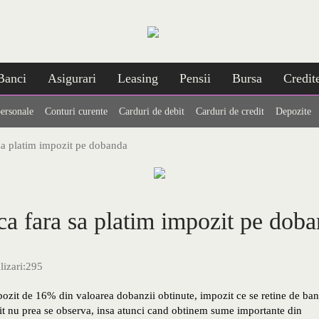
Banci
Asigurari
Leasing
Pensii
Bursa
Credit
personale
Conturi curente
Carduri de debit
Carduri de credit
Depozite
sa platim impozit pe dobanda
ca fara sa platim impozit pe dob
lizari:
295
pozit de 16% din valoarea dobanzii obtinute, impozit ce se retine de ban
zit nu prea se observa, insa atunci cand obtinem sume importante din