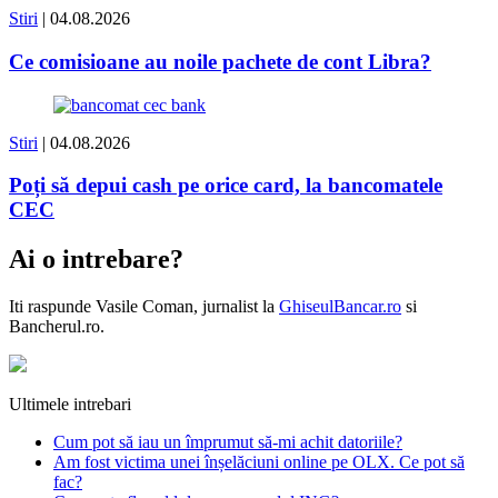
Stiri
| 04.08.2026
Ce comisioane au noile pachete de cont Libra?
Stiri
| 04.08.2026
Poți să depui cash pe orice card, la bancomatele
CEC
Ai o intrebare?
Iti raspunde
Vasile Coman
, jurnalist la
GhiseulBancar.ro
si
Bancherul.ro.
Ultimele intrebari
Cum pot să iau un împrumut să-mi achit datoriile?
Am fost victima unei înșelăciuni online pe OLX. Ce pot să
fac?