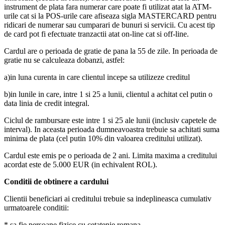
instrument de plata fara numerar care poate fi utilizat atat la ATM-
urile cat si la POS-urile care afiseaza sigla MASTERCARD pentru
ridicari de numerar sau cumparari de bunuri si servicii. Cu acest tip
de card pot fi efectuate tranzactii atat on-line cat si off-line.
Cardul are o perioada de gratie de pana la 55 de zile. In perioada de
gratie nu se calculeaza dobanzi, astfel:
a)in luna curenta in care clientul incepe sa utilizeze creditul
b)in lunile in care, intre 1 si 25 a lunii, clientul a achitat cel putin o
data linia de credit integral.
Ciclul de rambursare este intre 1 si 25 ale lunii (inclusiv capetele de
interval). In aceasta perioada dumneavoastra trebuie sa achitati suma
minima de plata (cel putin 10% din valoarea creditului utilizat).
Cardul este emis pe o perioada de 2 ani. Limita maxima a creditului
acordat este de 5.000 EUR (in echivalent ROL).
Conditii de obtinere a cardului
Clientii beneficiari ai creditului trebuie sa indeplineasca cumulativ
urmatoarele conditii:
* sa fie persoane fizice cu cetatenie romana