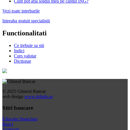
Cum pot afla soldul meu pe cardul ING?
Vezi toate intrebarile
Intreaba gratuit specialistii
Functionalitati
Ce trebuie sa stii
Indici
Curs valutar
Dictionar
© 2025 Ghiseul Bancar
web design
www.dehalo.ro
Stiri bancare
Educatie financiara
Banci
Asigurari