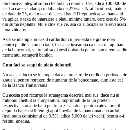
rambursezi integral suma cheltuita, ci minim 10%, adica 100.000 de
lei. La care se adauga o dobanda de 25%/an. N-ai facut rost, inainte
de data de 25, nici macar de acesti bani? Drept pedeapsa, banca iti
va aplica o taxa de intarziere a platii minime lunare, care este de 5%
din suma neplatita. Nu e cine stie ce, asa ca ai ocazia sa te revansezi
luna viitoare.
Asta se intampla in cazul cardurilor cu perioada de gratie doar
pentru platile la comercianti. Ceea ce inseamna ca daca retragi bani
de la bancomat, va trebui sa platesti dobanda pentru suma retrasa din
momentul retragerii banilor.
Cum faci sa scapi de plata dobanzii
Nu acelasi lucru se intampla daca ai un card de credit cu perioada de
gratie si pentru retrageri de numerar de la bancomate, cum este cel
de la Banca Transilvania.
Cu acesta poti recurge la stratagema descrisa mai sus: daca nu ai
milionul cheltuit la cumparaturi, imprumuti de la un prieten
respectiva suma de bani pentru o zi sau doar pentru cateva ore, il
depui la banca si il retragi apoi imediat de la bancomat cu cardul,
(mai putin comisionul de 0,5%, adica 5.000 de lei vechi) pentru a-i
restitui imediat.