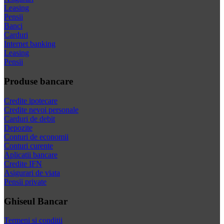
Leasing
Pensii
Banci
Carduri
Internet banking
Leasing
Pensii
Produse bancare
Credite ipotecare
Credite nevoi personale
Carduri de debit
Depozite
Conturi de economii
Conturi curente
Aplicatii bancare
Credite IFN
Asigurari de viata
Pensii private
Ghiseul Bancar
Termeni si conditii