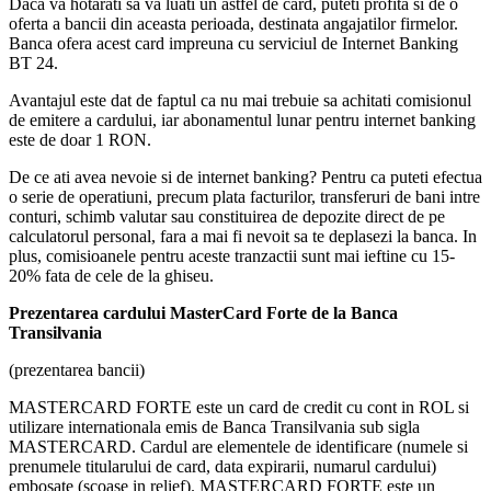
Daca va hotarati sa va luati un astfel de card, puteti profita si de o
oferta a bancii din aceasta perioada, destinata angajatilor firmelor.
Banca ofera acest card impreuna cu serviciul de Internet Banking
BT 24.
Avantajul este dat de faptul ca nu mai trebuie sa achitati comisionul
de emitere a cardului, iar abonamentul lunar pentru internet banking
este de doar 1 RON.
De ce ati avea nevoie si de internet banking? Pentru ca puteti efectua
o serie de operatiuni, precum plata facturilor, transferuri de bani intre
conturi, schimb valutar sau constituirea de depozite direct de pe
calculatorul personal, fara a mai fi nevoit sa te deplasezi la banca. In
plus, comisioanele pentru aceste tranzactii sunt mai ieftine cu 15-
20% fata de cele de la ghiseu.
Prezentarea cardului MasterCard Forte de la Banca
Transilvania
(prezentarea bancii)
MASTERCARD FORTE este un card de credit cu cont in ROL si
utilizare internationala emis de Banca Transilvania sub sigla
MASTERCARD. Cardul are elementele de identificare (numele si
prenumele titularului de card, data expirarii, numarul cardului)
embosate (scoase in relief). MASTERCARD FORTE este un