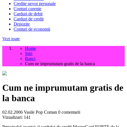
Credite nevoi personale
Conturi curente
Carduri de debit
Carduri de credit
Depozite
Conturi de economii
Vezi toate
Home
Stiri
Banci
Cum ne imprumutam gratis de la banca
Cum ne imprumutam gratis de
la banca
02.02.2006
Vasile Pop Coman
0 comentarii
Vizualizari:
141
Principalul avantaj al cardului de credit MasterCard FORTE de la