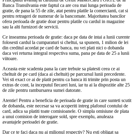
Banca Transilvania este faptul ca are cea mai lunga perioada de
gratie, de pana la 55 de zile, atat pentru platile la comercianti, cat si
pentru retrageri de numerar de la bancomate. Majoritatea bancilor
ofera perioada de gratie doar pentru platile cu cardul in magazine
sau la alti furnizori de servicii.
Ce inseamna perioada de gratie: daca pe data de intai a lunii curente
folosesti cardul la cumparaturi si cheltui, sa spunem, 1 milion de lei
din creditul acordat pe card de banca, nu vei plati nici o dobanda
daca vei returna integral respectiva suma, pana pe data de 25 a lunii
viitoare.
Aceasta este scadenta pana la care trebuie sa platesti ceea ce ai
cheltuit de pe card (daca ai cheltuit) pe parcursul lunii precedente.
Vei sti exact ce ai de platit pentru ca banca iti trimite prin posta un
extras de cont, la inceputul fiecarei luni, iar tu ai la dispozitie alte 25
de zile pentru rambursarea sumei datorate.
Atentie! Pentru a beneficia de perioada de gratie in care sunteti scutit
de dobanda, este necesar sa va acoperiti intreg plafonul contului de
card, adica sa platiti toate comisioanele. O simpla omisiune de plata
a unui comision de interogare sold, spre exemplu, anuleaza
avantajele perioadei de gratie.
Dar ce te faci daca nu ai milionul respectiv? Nu esti obligat sa