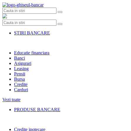
Skip
to
content
STIRI BANCARE
Educatie financiara
Banci
Asigurari
Leasing
Pensii
Bursa
Credite
Carduri
Vezi toate
PRODUSE BANCARE
Credite ipotecare