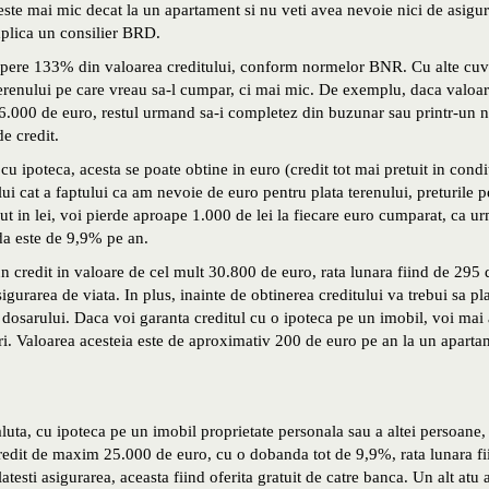
i este mai mic decat la un apartament si nu veti avea nevoie nici de asigu
xplica un consilier BRD.
acopere 133% din valoarea creditului, conform normelor BNR. Cu alte cuv
erenului pe care vreau sa-l cumpar, ci mai mic. De exemplu, daca valoa
6.000 de euro, restul urmand sa-i completez din buzunar sau printr-un 
e credit.
u ipoteca, acesta se poate obtine in euro (credit tot mai pretuit in condit
lui cat a faptului ca am nevoie de euro pentru plata terenului, preturile p
ut in lei, voi pierde aproape 1.000 de lei la fiecare euro cumparat, ca u
da este de 9,9% pe an.
un credit in valoare de cel mult 30.800 de euro, rata lunara fiind de 295 
urarea de viata. In plus, inainte de obtinerea creditului va trebui sa pl
osarului. Daca voi garanta creditul cu o ipoteca pe un imobil, voi mai
rari. Valoarea acesteia este de aproximativ 200 de euro pe an la un apart
luta, cu ipoteca pe un imobil proprietate personala sau a altei persoane, 
 credit de maxim 25.000 de euro, cu o dobanda tot de 9,9%, rata lunara fi
esti asigurarea, aceasta fiind oferita gratuit de catre banca. Un alt atu 