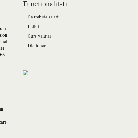
Functionalitati
n
Ce trebuie sa stii
Indici
nda
sion
Curs valutar
nual
Dictionar
mei
265
in
care