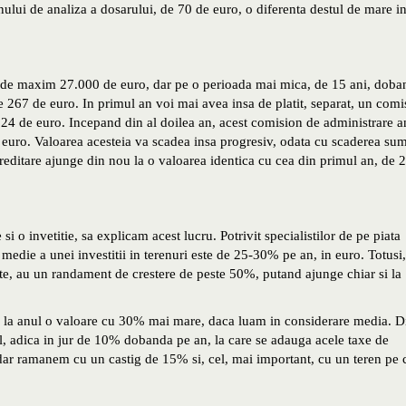
nului de analiza a dosarului, de 70 de euro, o diferenta destul de mare i
ro de maxim 27.000 de euro, dar pe o perioada mai mica, de 15 ani, doba
de 267 de euro. In primul an voi mai avea insa de platit, separat, un comi
324 de euro. Incepand din al doilea an, acest comision de administrare a
e euro. Valoarea acesteia va scadea insa progresiv, odata cu scaderea su
creditare ajunge din nou la o valoarea identica cu cea din primul an, de 
i o invetitie, sa explicam acest lucru. Potrivit specialistilor de pe piata
 medie a unei investitii in terenuri este de 25-30% pe an, in euro. Totusi,
nte, au un randament de crestere de peste 50%, putand ajunge chiar si la
 la anul o valoare cu 30% mai mare, daca luam in considerare media. D
ul, adica in jur de 10% dobanda pe an, la care se adauga acele taxe de
dar ramanem cu un castig de 15% si, cel, mai important, cu un teren pe 