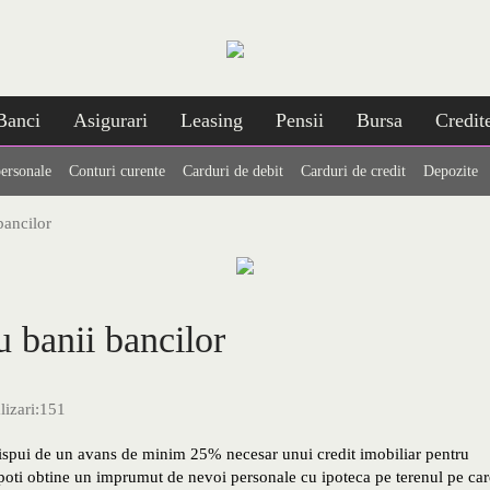
Banci
Asigurari
Leasing
Pensii
Bursa
Credit
personale
Conturi curente
Carduri de debit
Carduri de credit
Depozite
ancilor
 banii bancilor
lizari:
151
 dispui de un avans de minim 25% necesar unui credit imobiliar pentru
 poti obtine un imprumut de nevoi personale cu ipoteca pe terenul pe car