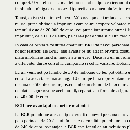
cumperi. ½Astfel iesiti si mai ieftin: costul cu ipoteca terenulu
imobilului, obligatorie in cazul ipotecii apartamentului½, imi e
Totusi, exista si un impediment. Valoarea ipotecii trebuie sa 
nu voi putea obtine un imprumut care sa-mi acopere valoarea t
terenului este de 20.000 de euro, voi putea imprumuta numai 1
imprumut, de 4.000 de euro, pe care-i pot obtine si cu un card d
In ceea ce priveste costurile creditului BRD de nevoi personale c
noilor restrictii ale BNR) mai avantajos nu atat in privinta costu
piata imobiliara fiind in majoritate in euro. Daca iau un imprum
a diferentei dintre cursul la cumparare si cel la vanzare. Doban
La un venit net pe familie de 30 de milioane de lei, pot obtine 
euro. La aceasta se mai adauga 10 euro pe luna reprezentand asig
o suma de 500 de euro reprezentand comisionul de intocmire a d
de platit asigurarea pe acel imobil, separat la o firma de asigu
de 40.000 de euro.
BCR are avantajul costurilor mai mici
La BCR pot obtine acelasi tip de credit de nevoi personale in va
pe o perioada de 20 de ani. In aceleasi conditii, pot obtine un
de 240 de euro. Avantajos la BCR este faptul ca nu trebuie sa plat