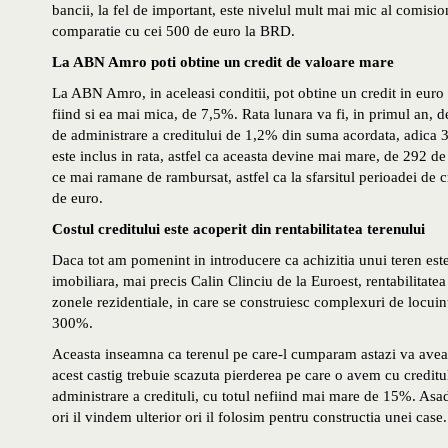
bancii, la fel de important, este nivelul mult mai mic al comisio
comparatie cu cei 500 de euro la BRD.
La ABN Amro poti obtine un credit de valoare mare
La ABN Amro, in aceleasi conditii, pot obtine un credit in eu
fiind si ea mai mica, de 7,5%. Rata lunara va fi, in primul an, 
de administrare a creditului de 1,2% din suma acordata, adica 
este inclus in rata, astfel ca aceasta devine mai mare, de 292 d
ce mai ramane de rambursat, astfel ca la sfarsitul perioadei de 
de euro.
Costul creditului este acoperit din rentabilitatea terenului
Daca tot am pomenint in introducere ca achizitia unui teren este s
imobiliara, mai precis Calin Clinciu de la Euroest, rentabilitatea
zonele rezidentiale, in care se construiesc complexuri de locui
300%.
Aceasta inseamna ca terenul pe care-l cumparam astazi va avea
acest castig trebuie scazuta pierderea pe care o avem cu credit
administrare a credituli, cu totul nefiind mai mare de 15%. Asa
ori il vindem ulterior ori il folosim pentru constructia unei case.