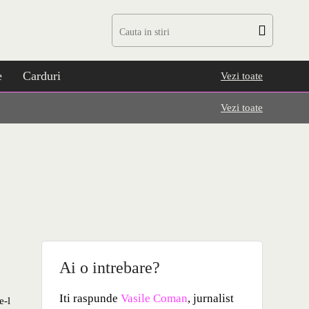
e
Carduri
Vezi toate
Vezi toate
Ai o intrebare?
Iti raspunde
Vasile Coman
, jurnalist
e-l