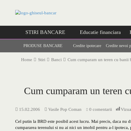
Skip
to
content
STIRI BANCARE
Educatie financiara
PRODUSE BANCARE
Credite ipotecare
Credite nevoi 
Home
Stiri
Banci
Cum cumparam un teren cu banii b
Cum cumparam un teren cu
15.02.2006
Vasile Pop Coman
0 comentarii
Vizua
Cel putin la BRD este posibil acest lucru. Mai precis, daca nu
cumpararea terenului si nu ai nici un imobil pentru a-l ipoteca,