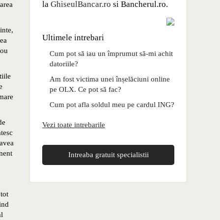
la
GhiseulBancar.ro
si Bancherul.ro.
rarea
inte,
Ultimele intrebari
rea
nou
Cum pot să iau un împrumut să-mi achit
datoriile?
iile
Am fost victima unei înșelăciuni online
e
pe OLX. Ce pot să fac?
rmare
Cum pot afla soldul meu pe cardul ING?
de
Vezi toate intrebarile
atesc
 avea
ament
Intreaba gratuit specialistii
tot
ind
al