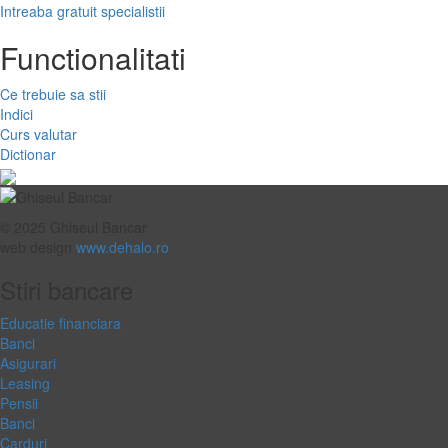
Intreaba gratuit specialistii
Functionalitati
Ce trebuie sa stii
Indici
Curs valutar
Dictionar
© 2025 Ghiseul Bancar
web design
www.dehalo.ro
Stiri bancare
Educatie financiara
Banci
Asigurari
Leasing
Pensii
Banci
Carduri