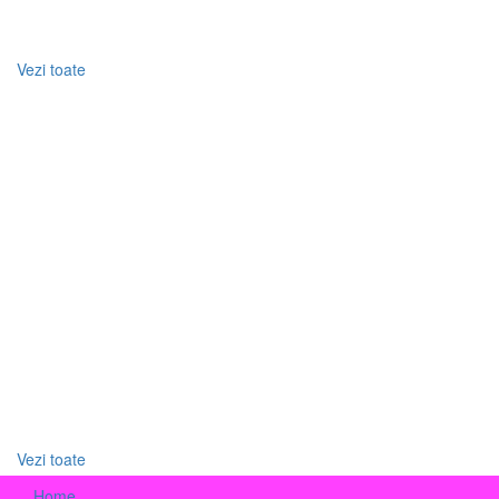
Carduri
Vezi toate
PRODUSE BANCARE
Credite ipotecare
Credite nevoi personale
Conturi curente
Carduri de debit
Carduri de credit
Depozite
Conturi de economii
Vezi toate
Home