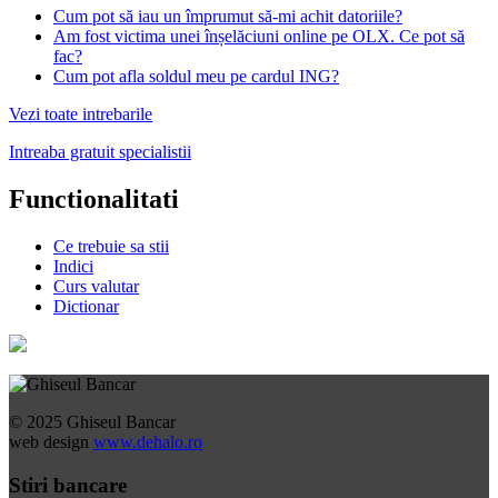
Cum pot să iau un împrumut să-mi achit datoriile?
Am fost victima unei înșelăciuni online pe OLX. Ce pot să
fac?
Cum pot afla soldul meu pe cardul ING?
Vezi toate intrebarile
Intreaba gratuit specialistii
Functionalitati
Ce trebuie sa stii
Indici
Curs valutar
Dictionar
© 2025 Ghiseul Bancar
web design
www.dehalo.ro
Stiri bancare