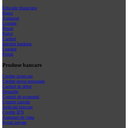
Educatie financiara
Banci
Asigurari
Leasing
Pensii
Banci
Carduri
Internet banking
Leasing
Pensii
Produse bancare
Credite ipotecare
Credite nevoi personale
Carduri de debit
Depozite
Conturi de economii
Conturi curente
Aplicatii bancare
Credite IFN
Asigurari de viata
Pensii private