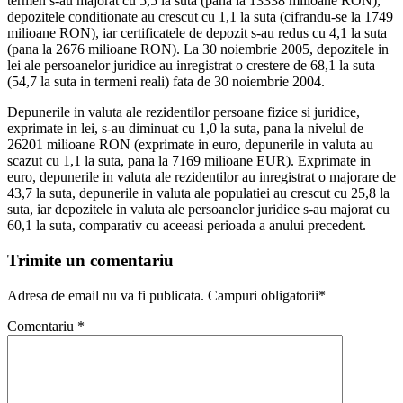
termen s-au majorat cu 5,5 la suta (pana la 13338 milioane RON),
depozitele conditionate au crescut cu 1,1 la suta (cifrandu-se la 1749
milioane RON), iar certificatele de depozit s-au redus cu 4,1 la suta
(pana la 2676 milioane RON). La 30 noiembrie 2005, depozitele in
lei ale persoanelor juridice au inregistrat o crestere de 68,1 la suta
(54,7 la suta in termeni reali) fata de 30 noiembrie 2004.
Depunerile in valuta ale rezidentilor persoane fizice si juridice,
exprimate in lei, s-au diminuat cu 1,0 la suta, pana la nivelul de
26201 milioane RON (exprimate in euro, depunerile in valuta au
scazut cu 1,1 la suta, pana la 7169 milioane EUR). Exprimate in
euro, depunerile in valuta ale rezidentilor au inregistrat o majorare de
43,7 la suta, depunerile in valuta ale populatiei au crescut cu 25,8 la
suta, iar depozitele in valuta ale persoanelor juridice s-au majorat cu
60,1 la suta, comparativ cu aceeasi perioada a anului precedent.
Trimite un comentariu
Adresa de email nu va fi publicata. Campuri obligatorii*
Comentariu
*