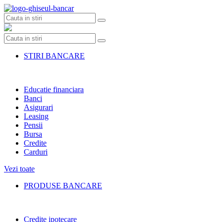
Skip
to
content
STIRI BANCARE
Educatie financiara
Banci
Asigurari
Leasing
Pensii
Bursa
Credite
Carduri
Vezi toate
PRODUSE BANCARE
Credite ipotecare