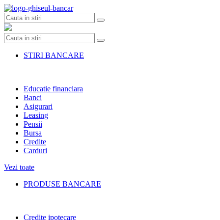
Skip
to
content
STIRI BANCARE
Educatie financiara
Banci
Asigurari
Leasing
Pensii
Bursa
Credite
Carduri
Vezi toate
PRODUSE BANCARE
Credite ipotecare