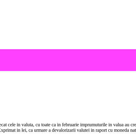
ecat cele in valuta, cu toate ca in februarie imprumuturile in valua au cr
rimat in lei, ca urmare a devalorizarii valutei in raport cu moneda natio