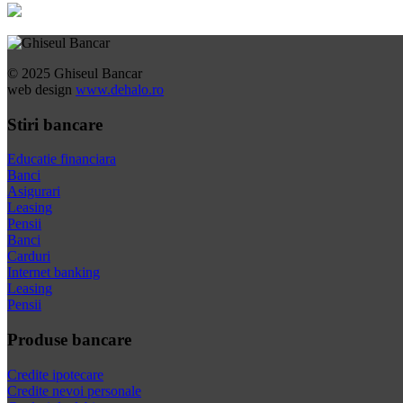
© 2025 Ghiseul Bancar
web design
www.dehalo.ro
Stiri bancare
Educatie financiara
Banci
Asigurari
Leasing
Pensii
Banci
Carduri
Internet banking
Leasing
Pensii
Produse bancare
Credite ipotecare
Credite nevoi personale