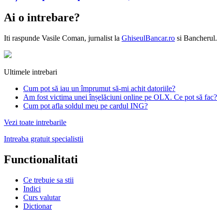
Ai o intrebare?
Iti raspunde
Vasile Coman
, jurnalist la
GhiseulBancar.ro
si Bancherul.
Ultimele intrebari
Cum pot să iau un împrumut să-mi achit datoriile?
Am fost victima unei înșelăciuni online pe OLX. Ce pot să fac?
Cum pot afla soldul meu pe cardul ING?
Vezi toate intrebarile
Intreaba gratuit specialistii
Functionalitati
Ce trebuie sa stii
Indici
Curs valutar
Dictionar