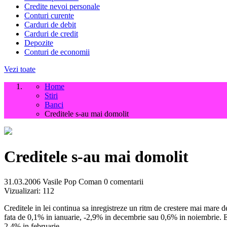
Credite nevoi personale
Conturi curente
Carduri de debit
Carduri de credit
Depozite
Conturi de economii
Vezi toate
Home
Stiri
Banci
Creditele s-au mai domolit
Creditele s-au mai domolit
31.03.2006
Vasile Pop Coman
0 comentarii
Vizualizari:
112
Creditele in lei continua sa inregistreze un ritm de crestere mai mare d
fata de 0,1% in ianuarie, -2,9% in decembrie sau 0,6% in noiembrie. Exp
2,4% in februarie.