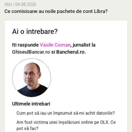
Stiri
| 04.08.2026
Ce comisioane au noile pachete de cont Libra?
Ai o intrebare?
Iti raspunde
Vasile Coman
, jurnalist la
GhiseulBancar.ro
si Bancherul.ro.
Ultimele intrebari
Cum pot să iau un împrumut să-mi achit datoriile?
Am fost victima unei înșelăciuni online pe OLX. Ce
pot să fac?