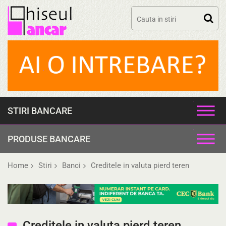
Skip
to
content
STIRI BANCARE
PRODUSE BANCARE
Home
Stiri
Banci
Creditele in valuta pierd teren
Creditele in valuta pierd teren