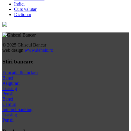
Indici
Curs valutar
Dictionar
© 2025 Ghiseul Bancar
web design
www.dehalo.ro
Stiri bancare
Educatie financiara
Banci
Asigurari
Leasing
Pensii
Banci
Carduri
Internet banking
Leasing
Pensii