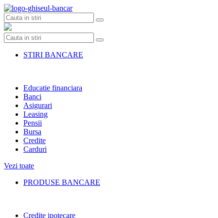
Skip
to
content
STIRI BANCARE
Educatie financiara
Banci
Asigurari
Leasing
Pensii
Bursa
Credite
Carduri
Vezi toate
PRODUSE BANCARE
Credite ipotecare