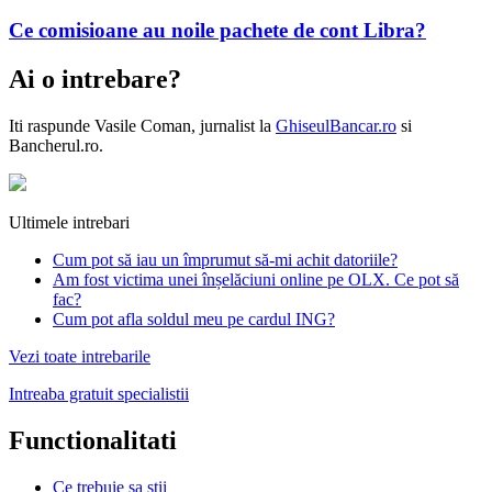
Ce comisioane au noile pachete de cont Libra?
Ai o intrebare?
Iti raspunde
Vasile Coman
, jurnalist la
GhiseulBancar.ro
si
Bancherul.ro.
Ultimele intrebari
Cum pot să iau un împrumut să-mi achit datoriile?
Am fost victima unei înșelăciuni online pe OLX. Ce pot să
fac?
Cum pot afla soldul meu pe cardul ING?
Vezi toate intrebarile
Intreaba gratuit specialistii
Functionalitati
Ce trebuie sa stii