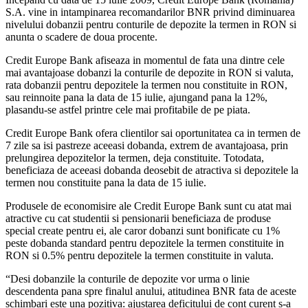
S.A. vine in intampinarea recomandarilor BNR privind diminuarea
nivelului dobanzii pentru conturile de depozite la termen in RON si
anunta o scadere de doua procente.
Credit Europe Bank afiseaza in momentul de fata una dintre cele
mai avantajoase dobanzi la conturile de depozite in RON si valuta,
rata dobanzii pentru depozitele la termen nou constituite in RON,
sau reinnoite pana la data de 15 iulie, ajungand pana la 12%,
plasandu-se astfel printre cele mai profitabile de pe piata.
Credit Europe Bank ofera clientilor sai oportunitatea ca in termen de
7 zile sa isi pastreze aceeasi dobanda, extrem de avantajoasa, prin
prelungirea depozitelor la termen, deja constituite. Totodata,
beneficiaza de aceeasi dobanda deosebit de atractiva si depozitele la
termen nou constituite pana la data de 15 iulie.
Produsele de economisire ale Credit Europe Bank sunt cu atat mai
atractive cu cat studentii si pensionarii beneficiaza de produse
special create pentru ei, ale caror dobanzi sunt bonificate cu 1%
peste dobanda standard pentru depozitele la termen constituite in
RON si 0.5% pentru depozitele la termen constituite in valuta.
“Desi dobanzile la conturile de depozite vor urma o linie
descendenta pana spre finalul anului, atitudinea BNR fata de aceste
schimbari este una pozitiva: ajustarea deficitului de cont curent s-a