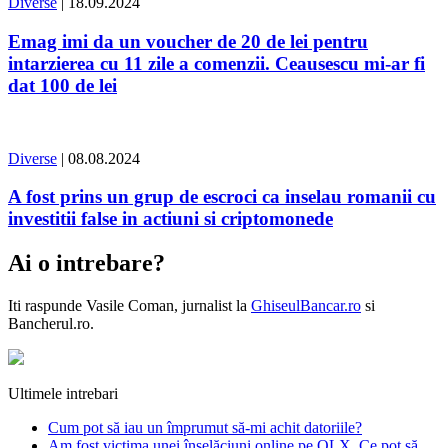
Diverse
| 18.09.2024
Emag imi da un voucher de 20 de lei pentru
intarzierea cu 11 zile a comenzii. Ceausescu mi-ar fi
dat 100 de lei
Diverse
| 08.08.2024
A fost prins un grup de escroci ca inselau romanii cu
investitii false in actiuni si criptomonede
Ai o intrebare?
Iti raspunde
Vasile Coman
, jurnalist la
GhiseulBancar.ro
si
Bancherul.ro.
Ultimele intrebari
Cum pot să iau un împrumut să-mi achit datoriile?
Am fost victima unei înșelăciuni online pe OLX. Ce pot să