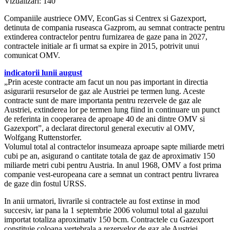
Vizualizari:
140
Companiile austriece OMV, EconGas si Centrex si Gazexport,
detinuta de compania ruseasca Gazprom, au semnat contracte pentru
extinderea contractelor pentru furnizarea de gaze pana in 2027,
contractele initiale ar fi urmat sa expire in 2015, potrivit unui
comunicat OMV.
indicatorii lunii august
„Prin aceste contracte am facut un nou pas important in directia
asigurarii resurselor de gaz ale Austriei pe termen lung. Aceste
contracte sunt de mare importanta pentru rezervele de gaz ale
Austriei, extinderea lor pe termen lung fiind in continuare un punct
de referinta in cooperarea de aproape 40 de ani dintre OMV si
Gazexport”, a declarat directorul general executiv al OMV,
Wolfgang Ruttenstorfer.
Volumul total al contractelor insumeaza aproape sapte miliarde metri
cubi pe an, asigurand o cantitate totala de gaz de aproximativ 150
miliarde metri cubi pentru Austria. In anul 1968, OMV a fost prima
companie vest-europeana care a semnat un contract pentru livrarea
de gaze din fostul URSS.
In anii urmatori, livrarile si contractele au fost extinse in mod
succesiv, iar pana la 1 septembrie 2006 volumul total al gazului
importat totaliza aproximativ 150 bcm. Contractele cu Gazexport
constituie coloana vertebrala a rezervelor de gaz ale Austriei.