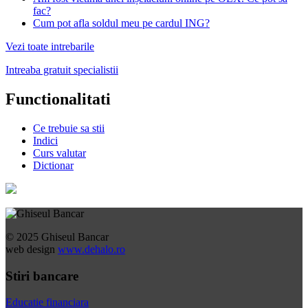
fac?
Cum pot afla soldul meu pe cardul ING?
Vezi toate intrebarile
Intreaba gratuit specialistii
Functionalitati
Ce trebuie sa stii
Indici
Curs valutar
Dictionar
© 2025 Ghiseul Bancar
web design
www.dehalo.ro
Stiri bancare
Educatie financiara