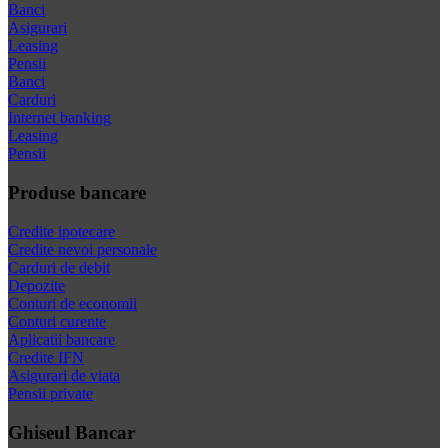
Banci
Asigurari
Leasing
Pensii
Banci
Carduri
Internet banking
Leasing
Pensii
Produse bancare
Credite ipotecare
Credite nevoi personale
Carduri de debit
Depozite
Conturi de economii
Conturi curente
Aplicatii bancare
Credite IFN
Asigurari de viata
Pensii private
Ghiseul Bancar