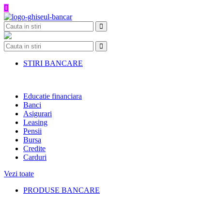
Skip
to
content
STIRI BANCARE
Educatie financiara
Banci
Asigurari
Leasing
Pensii
Bursa
Credite
Carduri
Vezi toate
PRODUSE BANCARE