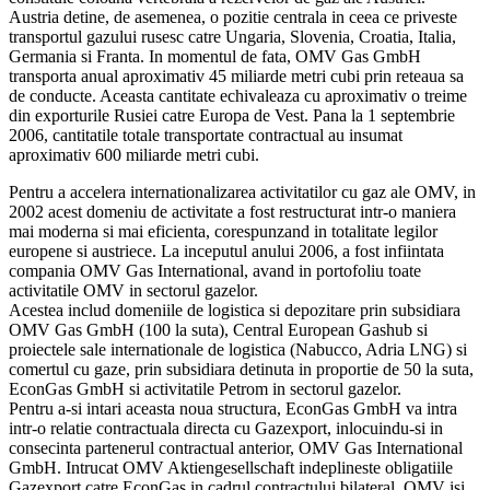
Austria detine, de asemenea, o pozitie centrala in ceea ce priveste
transportul gazului rusesc catre Ungaria, Slovenia, Croatia, Italia,
Germania si Franta. In momentul de fata, OMV Gas GmbH
transporta anual aproximativ 45 miliarde metri cubi prin reteaua sa
de conducte. Aceasta cantitate echivaleaza cu aproximativ o treime
din exporturile Rusiei catre Europa de Vest. Pana la 1 septembrie
2006, cantitatile totale transportate contractual au insumat
aproximativ 600 miliarde metri cubi.
Pentru a accelera internationalizarea activitatilor cu gaz ale OMV, in
2002 acest domeniu de activitate a fost restructurat intr-o maniera
mai moderna si mai eficienta, corespunzand in totalitate legilor
europene si austriece. La inceputul anului 2006, a fost infiintata
compania OMV Gas International, avand in portofoliu toate
activitatile OMV in sectorul gazelor.
Acestea includ domeniile de logistica si depozitare prin subsidiara
OMV Gas GmbH (100 la suta), Central European Gashub si
proiectele sale internationale de logistica (Nabucco, Adria LNG) si
comertul cu gaze, prin subsidiara detinuta in proportie de 50 la suta,
EconGas GmbH si activitatile Petrom in sectorul gazelor.
Pentru a-si intari aceasta noua structura, EconGas GmbH va intra
intr-o relatie contractuala directa cu Gazexport, inlocuindu-si in
consecinta partenerul contractual anterior, OMV Gas International
GmbH. Intrucat OMV Aktiengesellschaft indeplineste obligatiile
Gazexport catre EconGas in cadrul contractului bilateral, OMV isi