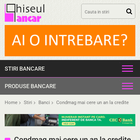
Skip
to
content
STIRI BANCARE
PRODUSE BANCARE
Home
Stiri
Banci
Condmag mai cere un an la credite
Condmag mai cere un an la credite