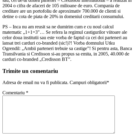
sau, cel de-al doilea partener – Credisson International – a realizat in
2004 o cifra de afaceri de 105 milioane de euro. Compania de
creditare are un portofoliu de aproximativ 700.000 de clienti si
detine o cota de piata de 20% in domeniul creditarii consumului.
PS – Inca nu am reusit sa ne dumirim cum e cu noul calcul
matematic „1+1=3″… Se refera la regimul castigurilor viitoare ale
celor doua institutii sau este vorba de faptul ca cei doi parteneri au
lansat trei carduri co-branded (sic!)?! Vorba domnului Utku
Ogrendil: „Ambii parteneri trebuie sa castige”! Si pentru asta, Banca
Transilvania si Credisson si-au propus sa emita, in 2005, 40.000 de
carduri co-branded „Credisson BT”.
Trimite un comentariu
Adresa de email nu va fi publicata. Campuri obligatorii*
Comentariu
*