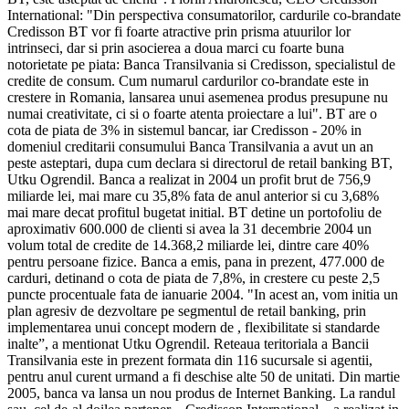
International: "Din perspectiva consumatorilor, cardurile co-brandate
Credisson BT vor fi foarte atractive prin prisma atuurilor lor
intrinseci, dar si prin asocierea a doua marci cu foarte buna
notorietate pe piata: Banca Transilvania si Credisson, specialistul de
credite de consum. Cum numarul cardurilor co-brandate este in
crestere in Romania, lansarea unui asemenea produs presupune nu
numai creativitate, ci si o foarte atenta proiectare a lui". BT are o
cota de piata de 3% in sistemul bancar, iar Credisson - 20% in
domeniul creditarii consumului Banca Transilvania a avut un an
peste asteptari, dupa cum declara si directorul de retail banking BT,
Utku Ogrendil. Banca a realizat in 2004 un profit brut de 756,9
miliarde lei, mai mare cu 35,8% fata de anul anterior si cu 3,68%
mai mare decat profitul bugetat initial. BT detine un portofoliu de
aproximativ 600.000 de clienti si avea la 31 decembrie 2004 un
volum total de credite de 14.368,2 miliarde lei, dintre care 40%
pentru persoane fizice. Banca a emis, pana in prezent, 477.000 de
carduri, detinand o cota de piata de 7,8%, in crestere cu peste 2,5
puncte procentuale fata de ianuarie 2004. "In acest an, vom initia un
plan agresiv de dezvoltare pe segmentul de retail banking, prin
implementarea unui concept modern de
, flexibilitate si standarde
inalte”, a mentionat Utku Ogrendil. Reteaua teritoriala a Bancii
Transilvania este in prezent formata din 116 sucursale si agentii,
pentru anul curent urmand a fi deschise alte 50 de unitati. Din martie
2005, banca va lansa un nou produs de Internet Banking. La randul