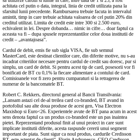
sa utilizeze cardul si lunile in care, intre data de 1 si 25, a fost
achitata cel putin o data, integral, linia de credit utilizata pana la
sfarsitul lunii precedente. Rambursarea trebuie facuta in intervalul
amintit, timp in care trebuie achitata valoarea de cel putin 20% din
creditul utilizat. Limita de credit este intre 300 si 2.500 euro,
echivalent in lei. Despre dobanda… nimic in cifre… doar faptul ca
aceasta va fi – dupa spusele reprezentantilor celor doua institutii de
credit – „avantajoasa”.
Cardul de debit, emis fie sub sigla VISA, fie sub semnul
MasterCard, este destinat clientilor care, din diferite motive, nu s-au
incadrat criteriilor necesare pentru cardul de credit sau doresc, pur si
simplu, un card de debit. Si pentru acest tip de card, posesorii vor fi
bonificati de BT cu 0,1% la fiecare alimentare a contului de card.
Comisioanele vor fi zero pentru cumparaturi si la retragerea de
numerar de la bancomatele BT.
Robert C. Rekkers, directorul general al Bancii Transilvania:
„Lansam astazi cel de-al treilea card co-branded, BT avand in
portofoliul sau alte doua produse de acest gen, Visa Electron
Maxishop si Euro<26. Experientele avute de BT pana acum in acest
sens denota faptul ca un produs co-branded este un pas inaintea
pietei. Reprezentand produsul finit al unui proiect in care sunt
implicate institutii diferite, acesta raspunde cererii unui segment
important de piata. Sunt sigur ca noul produs, cardurile Credisson
BT, este asteptat de clienti". Florin Andronescu, CEO Credisson