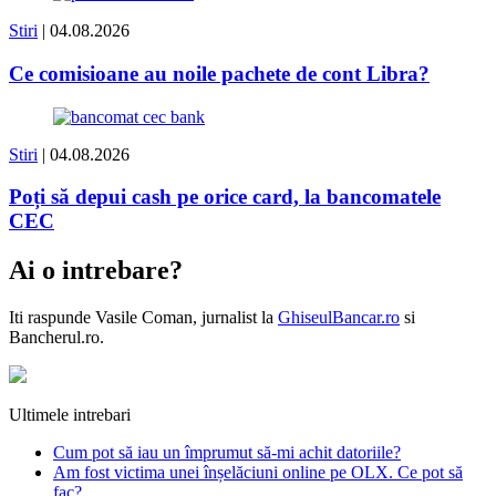
Stiri
| 04.08.2026
Ce comisioane au noile pachete de cont Libra?
Stiri
| 04.08.2026
Poți să depui cash pe orice card, la bancomatele
CEC
Ai o intrebare?
Iti raspunde
Vasile Coman
, jurnalist la
GhiseulBancar.ro
si
Bancherul.ro.
Ultimele intrebari
Cum pot să iau un împrumut să-mi achit datoriile?
Am fost victima unei înșelăciuni online pe OLX. Ce pot să
fac?