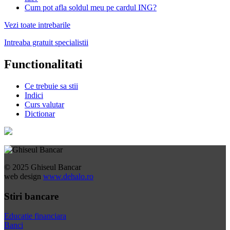
Cum pot afla soldul meu pe cardul ING?
Vezi toate intrebarile
Intreaba gratuit specialistii
Functionalitati
Ce trebuie sa stii
Indici
Curs valutar
Dictionar
© 2025 Ghiseul Bancar
web design
www.dehalo.ro
Stiri bancare
Educatie financiara
Banci