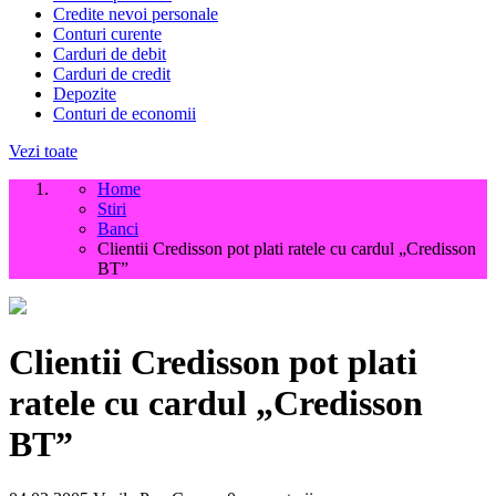
Credite nevoi personale
Conturi curente
Carduri de debit
Carduri de credit
Depozite
Conturi de economii
Vezi toate
Home
Stiri
Banci
Clientii Credisson pot plati ratele cu cardul „Credisson
BT”
Clientii Credisson pot plati
ratele cu cardul „Credisson
BT”