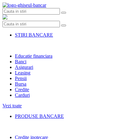
Skip
to
content
STIRI BANCARE
Educatie financiara
Banci
Asigurari
Leasing
Pensii
Bursa
Credite
Carduri
Vezi toate
PRODUSE BANCARE
Credite ipotecare