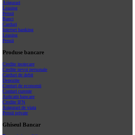
Asigurari
Leasing
Pensii
Banci
Carduri
Internet banking
Leasing
Pensii
Produse bancare
Credite ipotecare
Credite nevoi personale
Carduri de debit
Depozite
Conturi de economii
Conturi curente
Aplicatii bancare
Credite IFN
Asigurari de viata
Pensii private
Ghiseul Bancar