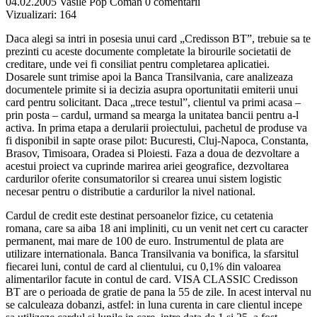
04.02.2005
Vasile Pop Coman
0 comentarii
Vizualizari:
164
Daca alegi sa intri in posesia unui card „Credisson BT”, trebuie sa te
prezinti cu aceste documente completate la birourile societatii de
creditare, unde vei fi consiliat pentru completarea aplicatiei.
Dosarele sunt trimise apoi la Banca Transilvania, care analizeaza
documentele primite si ia decizia asupra oportunitatii emiterii unui
card pentru solicitant. Daca „trece testul”, clientul va primi acasa –
prin posta – cardul, urmand sa mearga la unitatea bancii pentru a-l
activa. In prima etapa a derularii proiectului, pachetul de produse va
fi disponibil in sapte orase pilot: Bucuresti, Cluj-Napoca, Constanta,
Brasov, Timisoara, Oradea si Ploiesti. Faza a doua de dezvoltare a
acestui proiect va cuprinde marirea ariei geografice, dezvoltarea
cardurilor oferite consumatorilor si crearea unui sistem logistic
necesar pentru o distributie a cardurilor la nivel national.
Cardul de credit este destinat persoanelor fizice, cu cetatenia
romana, care sa aiba 18 ani impliniti, cu un venit net cert cu caracter
permanent, mai mare de 100 de euro. Instrumentul de plata are
utilizare internationala. Banca Transilvania va bonifica, la sfarsitul
fiecarei luni, contul de card al clientului, cu 0,1% din valoarea
alimentarilor facute in contul de card. VISA CLASSIC Credisson
BT are o perioada de gratie de pana la 55 de zile. In acest interval nu
se calculeaza dobanzi, astfel: in luna curenta in care clientul incepe