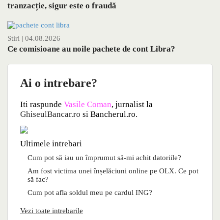
tranzacție, sigur este o fraudă
Stiri
| 04.08.2026
Ce comisioane au noile pachete de cont Libra?
Ai o intrebare?
Iti raspunde
Vasile Coman
, jurnalist la
GhiseulBancar.ro
si Bancherul.ro.
Ultimele intrebari
Cum pot să iau un împrumut să-mi achit datoriile?
Am fost victima unei înșelăciuni online pe OLX. Ce pot
să fac?
Cum pot afla soldul meu pe cardul ING?
Vezi toate intrebarile