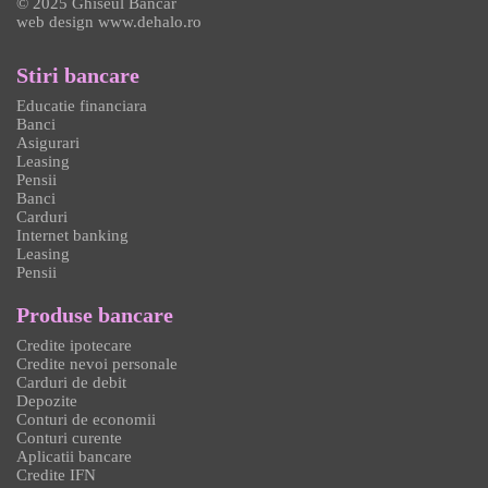
© 2025 Ghiseul Bancar
web design
www.dehalo.ro
Stiri bancare
Educatie financiara
Banci
Asigurari
Leasing
Pensii
Banci
Carduri
Internet banking
Leasing
Pensii
Produse bancare
Credite ipotecare
Credite nevoi personale
Carduri de debit
Depozite
Conturi de economii
Conturi curente
Aplicatii bancare
Credite IFN