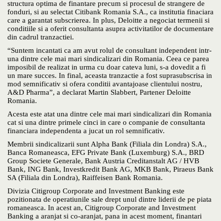
structura optima de finantare precum si procesul de strangere de
fonduri, si au selectat Citibank Romania S.A., ca institutia finaciara
care a garantat subscrierea. In plus, Deloitte a negociat termenii si
conditiile si a oferit consultanta asupra activitatilor de documentare
din cadrul tranzactiei.
“Suntem incantati ca am avut rolul de consultant independent intr-
una dintre cele mai mari sindicalizari din Romania. Ceea ce parea
imposibil de realizat in urma cu doar cateva luni, s-a dovedit a fi
un mare succes. In final, aceasta tranzactie a fost suprasubscrisa in
mod semnificativ si ofera conditii avantajoase clientului nostru,
A&D Pharma”, a declarat Martin Slabbert, Partener Deloitte
Romania.
Acesta este atat una dintre cele mai mari sindicalizari din Romania
cat si una dintre primele cinci in care o companie de consultanta
financiara independenta a jucat un rol semnificativ.
Membrii sindicalizarii sunt Alpha Bank (Filiala din Londra) S.A.,
Banca Romaneasca, EFG Private Bank (Luxemburg) S.A., BRD
Group Societe Generale, Bank Austria Creditanstalt AG / HVB
Bank, ING Bank, Investkredit Bank AG, MKB Bank, Piraeus Bank
SA (Filiala din Londra), Raiffeisen Bank Romania.
Divizia Citigroup Corporate and Investment Banking este
pozitionata de operatiunile sale drept unul dintre liderii de pe piata
romaneasca. In acest an, Citigroup Corporate and Investment
Banking a aranjat si co-aranjat, pana in acest moment, finantari