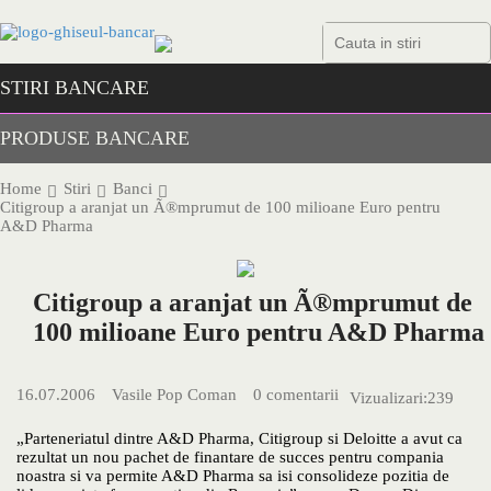
Skip
to
content
STIRI BANCARE
PRODUSE BANCARE
Home
Stiri
Banci
Citigroup a aranjat un Ã®mprumut de 100 milioane Euro pentru
A&D Pharma
Citigroup a aranjat un Ã®mprumut de
100 milioane Euro pentru A&D Pharma
16.07.2006
Vasile Pop Coman
0 comentarii
Vizualizari:
239
„Parteneriatul dintre A&D Pharma, Citigroup si Deloitte a avut ca
rezultat un nou pachet de finantare de succes pentru compania
noastra si va permite A&D Pharma sa isi consolideze pozitia de