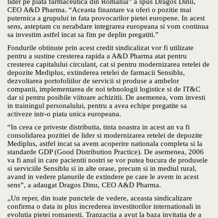
lider pe piata farmaceutica din Romania” a spus Dragos Dinu,
CEO A&D Pharma. “Aceasta finantare va oferi o pozitie mai
puternica a grupului in fata provocarilor pietei europene. In acest
sens, asteptam cu nerabdare integrarea europeana si vom continua
sa investim astfel incat sa fim pe deplin pregatiti.”
Fondurile obtinute prin acest credit sindicalizat vor fi utilizate
pentru a sustine cresterea rapida a A&D Pharma atat pentru
cresterea capitalului circulant, cat si pentru modernizarea retelei de
depozite Mediplus, extinderea retelei de farmacii Sensiblu,
dezvoltarea portofoliilor de servicii si produse a ambelor
companii, implementarea de noi tehnologii logistice si de IT&C
dar si pentru posibile viitoare achizitii. De asemenea, vom investi
in trainingul personalului, pentru a avea echipe pregatite sa
activeze intr-o piata unica europeana.
“In ceea ce priveste distributia, tinta noastra in acest an va fi
consolidarea pozitiei de lider si modernizarea retelei de depozite
Mediplus, astfel incat sa avem acoperire nationala completa si la
standarde GDP (Good Distribution Practice). De asemenea, 2006
va fi anul in care pacientii nostri se vor putea bucura de produsele
si serviciile Sensiblu si in alte orase, precum si in mediul rural,
avand in vedere planurile de extindere pe care le avem in acest
sens”, a adaugat Dragos Dinu, CEO A&D Pharma.
„Un reper, din toate punctele de vedere, aceasta sindicalizare
confirma o data in plus increderea investitorilor internationali in
evolutia pietei romanesti. Tranzactia a avut la baza invitatia de a