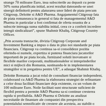
strange 70 milioane Euro, insa subscrierile au depasit cu peste
50% suma planificata initial, acest rezultat datorandu-se unei
sinergii definitorii pentru alaturarea unor lideri de piata precum
Citigroup, Deloitte si A&D Pharma. Angajamentul Citigroup fata
de piata romaneasca in general si fata de managementul A&D
Pharma in particular a fost confirmat de oferta noastra de a
subscrie intreaga suma stabilita initial, ceea ce a conferit incredere
intregii sindicalizari”, spune Shahmir Khaliq, Citigroup Country
Officer.
„Prin aceasta tranzactie, divizia Citigroup Corporate and
Investment Banking a impus o data in plus noi standarde pe piata
financiara. Citigroup va continua sa-si consolideze pozitia
oferindu-si numele, expertiza si puterea financiara jucatorilor
importanti de pe piata locala, furnizand solutii inovatoare si
flexibile marilor corporatii, multinationalelor si intreprinderilor
mici si mijlocii din Romania, sustinandu-le in implementarea
strategiilor si in pregatirea pentru UE”, a adaugat Shahmir Khaliq.
Deloitte Romania a jucat rolul de consultant financiar independent,
colaborand cu A&D Pharma la elaborarea strategiei de refinantare
a celor doua facilitati financiare deja existente, cu un volum de
100 milioane Euro. Noile facilitati sunt structurate suficient de
flexibil pentru a permite A&D Pharma sa-si continue cresterea
rapida si profitabila. A&D Pharma si Deloitte au analizat
necesitatile de finantare ale companiei din prespectiva
potentialului semnificativ de crestere ale acesteia, au stabilit o