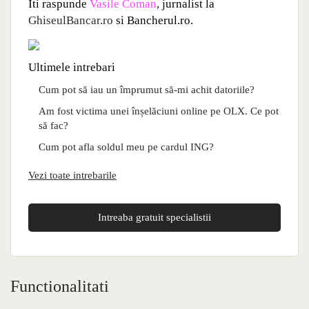
Iti raspunde
Vasile Coman
, jurnalist la
GhiseulBancar.ro
si Bancherul.ro.
Ultimele intrebari
Cum pot să iau un împrumut să-mi achit datoriile?
Am fost victima unei înșelăciuni online pe OLX. Ce pot
să fac?
Cum pot afla soldul meu pe cardul ING?
Vezi toate intrebarile
Intreaba gratuit specialistii
Functionalitati