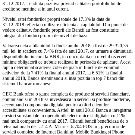
31.12.2017. Tendinta pozitiva privind calitatea portofoliului de
credite se mentine si in anul curent.
Nivelul ratei fondurilor proprii totale de 17,3% la data de
31.12.2018 reflecta o utilizare eficienta a capitalului. Din punct de
vedere calitativ, fondurile proprii ale Bancii au fost constituite
integral din fonduri proprii de nivel I de baza.
Valoarea neta a bilantului la finele anului 2018 a fost de 29.320,35
mil. lei, in scadere cu 7,4% fata de anul 2017, ca urmare a diminuarii
disponibiliului in cont la BNR, in concordanta cu nivelul rezervei
minime obligatorii ce trebuie realizata in perioada de aplicare. Acest
fapt a determinat scaderea cotei de piata in functie de volumul
activelor, de la 7,41% la finalul anului 2017, la 6,51% la finalul
anului 2018, Banca mentinandu-si insa pozitia in top 7 banci din
sistemul bancar romanesc.
CEC Bank ofera o gama completa de produse si servicii financiare,
continuand si in 2018 sa investeasca in servicii si produse moderne,
accentuand componenta digitala, pentru a oferi clientilor
accesibilitate si convenienta. Astfel, in anul 2018 Banca a inregistrat
cresteri substantiale in operatiunile electronice si digitale, cu 11%
mai mult comparativ cu anul 2017. Clientii bancii beneficiaza de o
retea nationala de 1.214 ATM-uri si 6.704 POS-uri, precum si de
servicii complete de Internet Banking, Mobile Banking si Phone