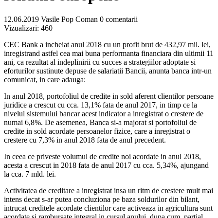
12.06.2019
Vasile Pop Coman
0 comentarii
Vizualizari:
460
CEC Bank a incheiat anul 2018 cu un profit brut de 432,97 mil. lei,
inregistrand astfel cea mai buna performanta financiara din ultimii 11
ani, ca rezultat al indeplinirii cu succes a strategiilor adoptate si
eforturilor sustinute depuse de salariatii Bancii, anunta banca intr-un
comunicat, in care adauga:
In anul 2018, portofoliul de credite in sold aferent clientilor persoane
juridice a crescut cu cca. 13,1% fata de anul 2017, in timp ce la
nivelul sistemului bancar acest indicator a inregistrat o crestere de
numai 6,8%. De asemenea, Banca si-a majorat si portofoliul de
credite in sold acordate persoanelor fizice, care a inregistrat o
crestere cu 7,3% in anul 2018 fata de anul precedent.
In ceea ce priveste volumul de credite noi acordate in anul 2018,
acesta a crescut in 2018 fata de anul 2017 cu cca. 5,34%, ajungand
la cca. 7 mld. lei.
Activitatea de creditare a inregistrat insa un ritm de crestere mult mai
intens decat s-ar putea concluziona pe baza soldurilor din bilant,
intrucat creditele acordate clientilor care activeaza in agricultura sunt
acordate si rambursate integral in cursul anului, dupa cum, partial,