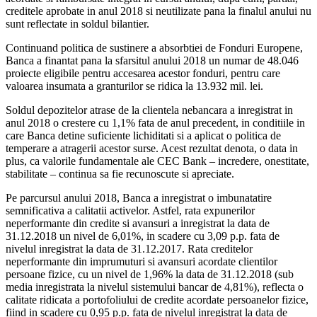
creditele aprobate in anul 2018 si neutilizate pana la finalul anului nu
sunt reflectate in soldul bilantier.
Continuand politica de sustinere a absorbtiei de Fonduri Europene,
Banca a finantat pana la sfarsitul anului 2018 un numar de 48.046
proiecte eligibile pentru accesarea acestor fonduri, pentru care
valoarea insumata a granturilor se ridica la 13.932 mil. lei.
Soldul depozitelor atrase de la clientela nebancara a inregistrat in
anul 2018 o crestere cu 1,1% fata de anul precedent, in conditiile in
care Banca detine suficiente lichiditati si a aplicat o politica de
temperare a atragerii acestor surse. Acest rezultat denota, o data in
plus, ca valorile fundamentale ale CEC Bank – incredere, onestitate,
stabilitate – continua sa fie recunoscute si apreciate.
Pe parcursul anului 2018, Banca a inregistrat o imbunatatire
semnificativa a calitatii activelor. Astfel, rata expunerilor
neperformante din credite si avansuri a inregistrat la data de
31.12.2018 un nivel de 6,01%, in scadere cu 3,09 p.p. fata de
nivelul inregistrat la data de 31.12.2017. Rata creditelor
neperformante din imprumuturi si avansuri acordate clientilor
persoane fizice, cu un nivel de 1,96% la data de 31.12.2018 (sub
media inregistrata la nivelul sistemului bancar de 4,81%), reflecta o
calitate ridicata a portofoliului de credite acordate persoanelor fizice,
fiind in scadere cu 0,95 p.p. fata de nivelul inregistrat la data de