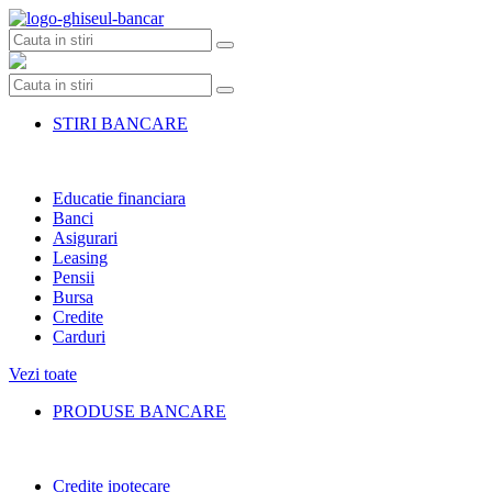
Skip
to
content
STIRI BANCARE
Educatie financiara
Banci
Asigurari
Leasing
Pensii
Bursa
Credite
Carduri
Vezi toate
PRODUSE BANCARE
Credite ipotecare