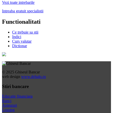
Vezi toate intrebarile
Intreaba gratuit specialistii
Functionalitati
Ce trebuie sa stii
Indici
Curs valutar
Dictionar
© 2025 Ghiseul Bancar
web design
www.dehalo.ro
Stiri bancare
Educatie financiara
Banci
Asigurari
Leasing