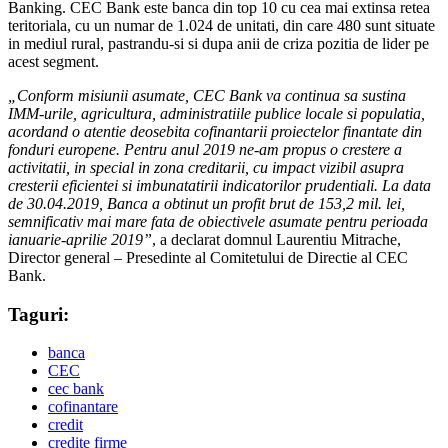
Banking. CEC Bank este banca din top 10 cu cea mai extinsa retea
teritoriala, cu un numar de 1.024 de unitati, din care 480 sunt situate
in mediul rural, pastrandu-si si dupa anii de criza pozitia de lider pe
acest segment.
„Conform misiunii asumate, CEC Bank va continua sa sustina
IMM-urile, agricultura, administratiile publice locale si populatia,
acordand o atentie deosebita cofinantarii proiectelor finantate din
fonduri europene. Pentru anul 2019 ne-am propus o crestere a
activitatii, in special in zona creditarii, cu impact vizibil asupra
cresterii eficientei si imbunatatirii indicatorilor prudentiali. La data
de 30.04.2019, Banca a obtinut un profit brut de 153,2 mil. lei,
semnificativ mai mare fata de obiectivele asumate pentru perioada
ianuarie-aprilie 2019”
, a declarat domnul Laurentiu Mitrache,
Director general – Presedinte al Comitetului de Directie al CEC
Bank.
Taguri:
banca
CEC
cec bank
cofinantare
credit
credite firme