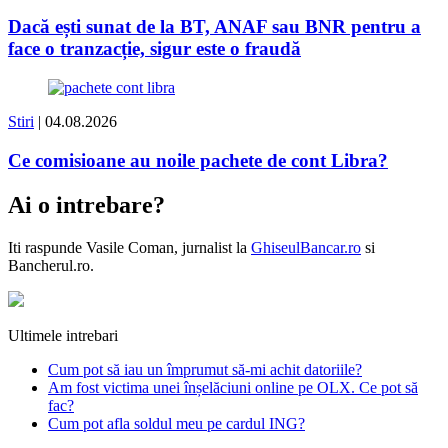
Dacă ești sunat de la BT, ANAF sau BNR pentru a
face o tranzacție, sigur este o fraudă
Stiri
| 04.08.2026
Ce comisioane au noile pachete de cont Libra?
Ai o intrebare?
Iti raspunde
Vasile Coman
, jurnalist la
GhiseulBancar.ro
si
Bancherul.ro.
Ultimele intrebari
Cum pot să iau un împrumut să-mi achit datoriile?
Am fost victima unei înșelăciuni online pe OLX. Ce pot să
fac?
Cum pot afla soldul meu pe cardul ING?