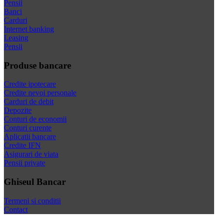
Pensii
Banci
Carduri
Internet banking
Leasing
Pensii
Produse bancare
Credite ipotecare
Credite nevoi personale
Carduri de debit
Depozite
Conturi de economii
Conturi curente
Aplicatii bancare
Credite IFN
Asigurari de viata
Pensii private
Ghiseul Bancar
Termeni si conditii
Contact