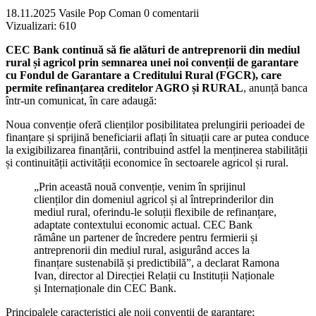
18.11.2025
Vasile Pop Coman
0 comentarii
Vizualizari:
610
CEC Bank continuă să fie alături de antreprenorii din mediul
rural și agricol prin semnarea unei noi convenții de garantare
cu Fondul de Garantare a Creditului Rural (FGCR), care
permite refinanțarea creditelor AGRO și RURAL
, anunță banca
într-un comunicat, în care adaugă:
Noua convenție oferă clienților posibilitatea prelungirii perioadei de
finanțare și sprijină beneficiarii aflați în situații care ar putea conduce
la exigibilizarea finanțării, contribuind astfel la menținerea stabilității
și continuității activității economice în sectoarele agricol și rural.
„Prin această nouă convenție, venim în sprijinul
clienților din domeniul agricol și al întreprinderilor din
mediul rural, oferindu-le soluții flexibile de refinanțare,
adaptate contextului economic actual. CEC Bank
rămâne un partener de încredere pentru fermierii și
antreprenorii din mediul rural, asigurând acces la
finanțare sustenabilă și predictibilă”, a declarat Ramona
Ivan, director al Direcției Relații cu Instituții Naționale
și Internaționale din CEC Bank.
Principalele caracteristici ale noii convenții de garantare: