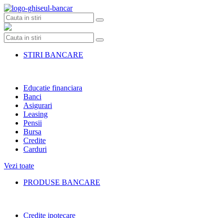
Skip
to
content
STIRI BANCARE
Educatie financiara
Banci
Asigurari
Leasing
Pensii
Bursa
Credite
Carduri
Vezi toate
PRODUSE BANCARE
Credite ipotecare