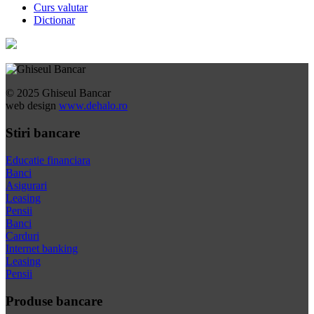
Curs valutar
Dictionar
© 2025 Ghiseul Bancar
web design
www.dehalo.ro
Stiri bancare
Educatie financiara
Banci
Asigurari
Leasing
Pensii
Banci
Carduri
Internet banking
Leasing
Pensii
Produse bancare