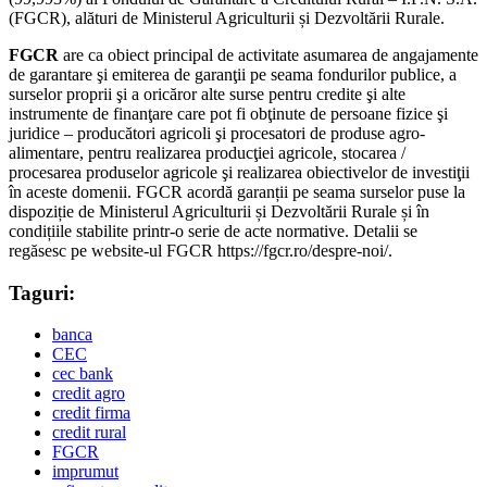
(FGCR), alături de Ministerul Agriculturii și Dezvoltării Rurale.
FGCR
are ca obiect principal de activitate asumarea de angajamente
de garantare şi emiterea de garanţii pe seama fondurilor publice, a
surselor proprii şi a oricăror alte surse pentru credite şi alte
instrumente de finanţare care pot fi obţinute de persoane fizice şi
juridice – producători agricoli şi procesatori de produse agro-
alimentare, pentru realizarea producţiei agricole, stocarea /
procesarea produselor agricole şi realizarea obiectivelor de investiţii
în aceste domenii. FGCR acordă garanții pe seama surselor puse la
dispoziție de Ministerul Agriculturii și Dezvoltării Rurale și în
condițiile stabilite printr-o serie de acte normative. Detalii se
regăsesc pe website-ul FGCR https://fgcr.ro/despre-noi/.
Taguri:
banca
CEC
cec bank
credit agro
credit firma
credit rural
FGCR
imprumut