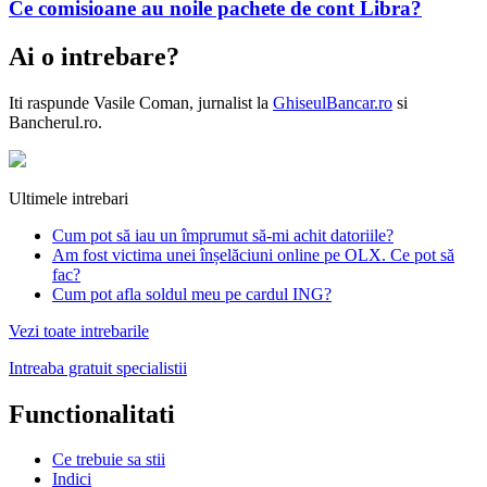
Ce comisioane au noile pachete de cont Libra?
Ai o intrebare?
Iti raspunde
Vasile Coman
, jurnalist la
GhiseulBancar.ro
si
Bancherul.ro.
Ultimele intrebari
Cum pot să iau un împrumut să-mi achit datoriile?
Am fost victima unei înșelăciuni online pe OLX. Ce pot să
fac?
Cum pot afla soldul meu pe cardul ING?
Vezi toate intrebarile
Intreaba gratuit specialistii
Functionalitati
Ce trebuie sa stii
Indici