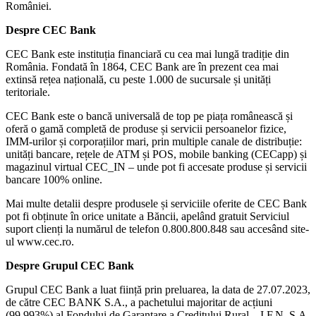
României.
Despre CEC Bank
CEC Bank este instituția financiară cu cea mai lungă tradiție din
România. Fondată în 1864, CEC Bank are în prezent cea mai
extinsă rețea națională, cu peste 1.000 de sucursale și unități
teritoriale.
CEC Bank este o bancă universală de top pe piața românească și
oferă o gamă completă de produse și servicii persoanelor fizice,
IMM-urilor și corporațiilor mari, prin multiple canale de distribuție:
unități bancare, rețele de ATM și POS, mobile banking (CECapp) și
magazinul virtual CEC_IN – unde pot fi accesate produse și servicii
bancare 100% online.
Mai multe detalii despre produsele și serviciile oferite de CEC Bank
pot fi obținute în orice unitate a Băncii, apelând gratuit Serviciul
suport clienți la numărul de telefon 0.800.800.848 sau accesând site-
ul www.cec.ro.
Despre Grupul CEC Bank
Grupul CEC Bank a luat ființă prin preluarea, la data de 27.07.2023,
de către CEC BANK S.A., a pachetului majoritar de acțiuni
(99,993%) al Fondului de Garantare a Creditului Rural – I.F.N. S.A.