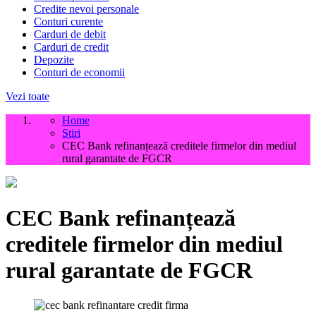
Credite nevoi personale
Conturi curente
Carduri de debit
Carduri de credit
Depozite
Conturi de economii
Vezi toate
Home
Stiri
CEC Bank refinanțează creditele firmelor din mediul
rural garantate de FGCR
CEC Bank refinanțează
creditele firmelor din mediul
rural garantate de FGCR