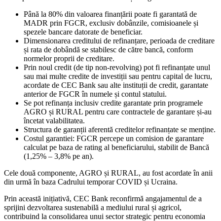
Până la 80% din valoarea finanțării poate fi garantată de
MADR prin FGCR, exclusiv dobânzile, comisioanele și
spezele bancare datorate de beneficiar.
Dimensionarea creditului de refinanțare, perioada de creditare
și rata de dobândă se stabilesc de către bancă, conform
normelor proprii de creditare.
Prin noul credit (de tip non-revolving) pot fi refinanțate unul
sau mai multe credite de investiții sau pentru capital de lucru,
acordate de CEC Bank sau alte instituții de credit, garantate
anterior de FGCR în numele și contul statului.
Se pot refinanța inclusiv credite garantate prin programele
AGRO și RURAL pentru care contractele de garantare și-au
încetat valabilitatea.
Structura de garanții aferentă creditelor refinanțate se menține.
Costul garantiei: FGCR percepe un comision de garantare
calculat pe baza de rating al beneficiarului, stabilit de Bancă
(1,25% – 3,8% pe an).
Cele două componente, AGRO și RURAL, au fost acordate în anii
din urmă în baza Cadrului temporar COVID și Ucraina.
Prin această inițiativă, CEC Bank reconfirmă angajamentul de a
sprijini dezvoltarea sustenabilă a mediului rural și agricol,
contribuind la consolidarea unui sector strategic pentru economia