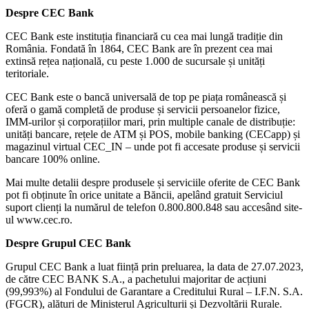
Despre CEC Bank
CEC Bank este instituția financiară cu cea mai lungă tradiție din
România. Fondată în 1864, CEC Bank are în prezent cea mai
extinsă rețea națională, cu peste 1.000 de sucursale și unități
teritoriale.
CEC Bank este o bancă universală de top pe piața românească și
oferă o gamă completă de produse și servicii persoanelor fizice,
IMM-urilor și corporațiilor mari, prin multiple canale de distribuție:
unități bancare, rețele de ATM și POS, mobile banking (CECapp) și
magazinul virtual CEC_IN – unde pot fi accesate produse și servicii
bancare 100% online.
Mai multe detalii despre produsele și serviciile oferite de CEC Bank
pot fi obținute în orice unitate a Băncii, apelând gratuit Serviciul
suport clienți la numărul de telefon 0.800.800.848 sau accesând site-
ul www.cec.ro.
Despre Grupul CEC Bank
Grupul CEC Bank a luat ființă prin preluarea, la data de 27.07.2023,
de către CEC BANK S.A., a pachetului majoritar de acțiuni
(99,993%) al Fondului de Garantare a Creditului Rural – I.F.N. S.A.
(FGCR), alături de Ministerul Agriculturii și Dezvoltării Rurale.