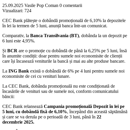
25.09.2025
Vasile Pop Coman
0 comentarii
Vizualizari:
724
CEC Bank plătește o dobândă promoțională de 6,10% la depozitele
în lei la termen de 5 luni, anunță banca într-un comunicat.
Comparativ, la
Banca Transilvania (BT)
, dobânda la un depozit pe
6 luni este 4,95%.
Și
BCR
are o promoție cu dobândă de până la 6,25% pe 5 luni, însă
în anumite condiții: doar pentru sumele noi economisite de clienții
care își încasează veniturile la bancă și mai au alte produse bancare.
La
ING Bank
există o dobândă de 6% pe 4 luni pentru sumele noi
economisite de cei cu venituri lunare.
La CEC Bank, dobânda promoțională nu este condiționată de
încasările de venituri sau de sumele noi, conform comunicatului
băncii:
CEC Bank relansează
Campania promoțională
Depozit în lei pe
5 luni
, cu dobândă fixă de 6,10%
, începând din această săptămână
și care se va derula pe o perioadă de 3 luni, până în
22
decembrie
2025.