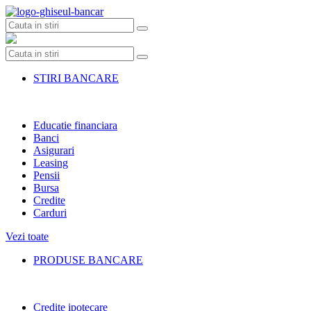
Skip
to
content
STIRI BANCARE
Educatie financiara
Banci
Asigurari
Leasing
Pensii
Bursa
Credite
Carduri
Vezi toate
PRODUSE BANCARE
Credite ipotecare