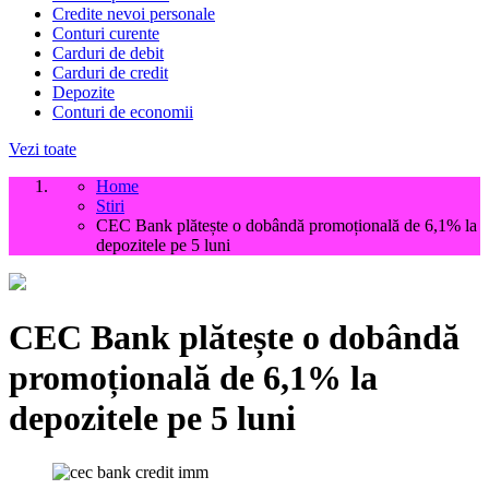
Credite nevoi personale
Conturi curente
Carduri de debit
Carduri de credit
Depozite
Conturi de economii
Vezi toate
Home
Stiri
CEC Bank plătește o dobândă promoțională de 6,1% la
depozitele pe 5 luni
CEC Bank plătește o dobândă
promoțională de 6,1% la
depozitele pe 5 luni