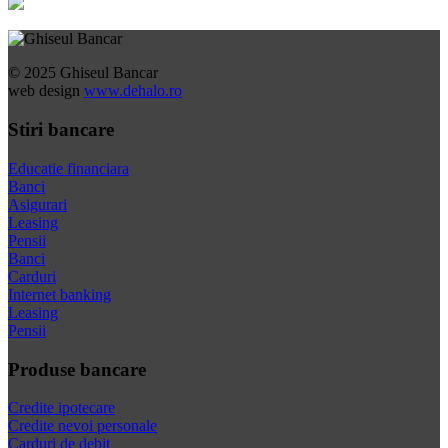
© 2025 Ghiseul Bancar
web design
www.dehalo.ro
Stiri bancare
Educatie financiara
Banci
Asigurari
Leasing
Pensii
Banci
Carduri
Internet banking
Leasing
Pensii
Produse bancare
Credite ipotecare
Credite nevoi personale
Carduri de debit