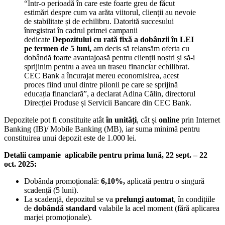
“Într-o perioadă în care este foarte greu de făcut
estimări despre cum va arăta viitorul, clienții au nevoie
de stabilitate și de echilibru. Datorită succesului
înregistrat în cadrul primei campanii
dedicate
Depozitului cu rată fixă a dobânzii în LEI
pe termen de 5 luni,
am decis să relansăm oferta cu
dobândă foarte avantajoasă pentru clienții noștri și să-i
sprijinim pentru a avea un traseu financiar echilibrat.
CEC Bank a încurajat mereu economisirea, acest
proces fiind unul dintre pilonii pe care se sprijină
educația financiară”, a declarat Adina Călin, directorul
Direcției Produse și Servicii Bancare din CEC Bank.
Depozitele pot fi constituite atât
în unități
, cât și
online
prin Internet
Banking (IB)/ Mobile Banking (MB), iar suma minimă pentru
constituirea unui depozit este de 1.000 lei.
Detalii campanie aplicabile pentru prima lună, 22 sept. – 22
oct. 2025:
Dobânda promoțională:
6,10%,
aplicată pentru o singură
scadență (5 luni).
La scadență, depozitul se va
prelungi automat
, în condițiile
de
dobândă standard
valabile la acel moment (fără aplicarea
marjei promoționale).