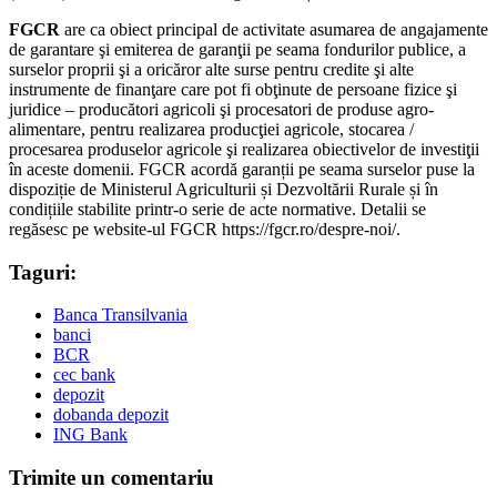
FGCR
are ca obiect principal de activitate asumarea de angajamente
de garantare şi emiterea de garanţii pe seama fondurilor publice, a
surselor proprii şi a oricăror alte surse pentru credite şi alte
instrumente de finanţare care pot fi obţinute de persoane fizice şi
juridice – producători agricoli şi procesatori de produse agro-
alimentare, pentru realizarea producţiei agricole, stocarea /
procesarea produselor agricole şi realizarea obiectivelor de investiţii
în aceste domenii. FGCR acordă garanții pe seama surselor puse la
dispoziție de Ministerul Agriculturii și Dezvoltării Rurale și în
condițiile stabilite printr-o serie de acte normative. Detalii se
regăsesc pe website-ul FGCR https://fgcr.ro/despre-noi/.
Taguri:
Banca Transilvania
banci
BCR
cec bank
depozit
dobanda depozit
ING Bank
Trimite un comentariu