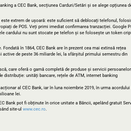
anking a CEC Bank, secțiunea Carduri/Setări și se alege opțiunea d
 este extrem de ușoară: este suficient să deblocați telefonul, folos
propiați de POS. Veți primi imediat confirmarea tranzacției. Google P
tele cardului nu sunt stocate pe telefon și se folosește un token crip
ie. Fondată în 1864, CEC Bank are în prezent cea mai extinsă rețea
și active de peste 36 miliarde lei, la sfârșitul primului semestru din
că, care oferă o gamă completă de produse și servicii persoanelor
de distribuție: unități bancare, rețele de ATM, internet banking
l acționar al CEC Bank, iar în luna noiembrie 2019, în urma acordului
lioane lei.
C Bank pot fi obținute în orice unitate a Băncii, apelând gratuit Serv
sând site-ul
www.cec.ro
.