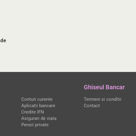
 de
Ghiseul Bancar
Conturi curente
Termeni si conditii
Aplicatii bancare
Contact
Credite IFN
Asigurari de viata
Pensii private