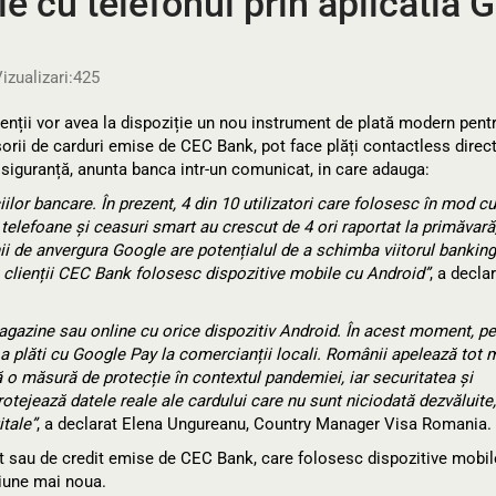
e cu telefonul prin aplicatia 
izualizari:
425
ienții vor avea la dispoziție un nou instrument de plată modern pent
rii de carduri emise de CEC Bank, pot face plăți contactless direc
 siguranță, anunta banca intr-un comunicat, in care adauga:
iilor bancare. În prezent, 4 din 10 utilizatori care folosesc în mod c
pe telefoane și ceasuri smart au crescut de 4 ori raportat la primăvară
 de anvergura Google are potențialul de a schimba viitorul banking
 clienții CEC Bank folosesc dispozitive mobile cu Android”
, a decla
 magazine sau online cu orice dispozitiv Android. În acest moment, p
 a plăti cu Google Pay la comercianții locali. Românii apelează tot 
tă o măsură de protecție în contextul pandemiei, iar securitatea și
rotejează datele reale ale cardului care nu sunt niciodată dezvăluite,
itale”
, a declarat Elena Ungureanu, Country Manager Visa Romania.
bit sau de credit emise de CEC Bank, care folosesc dispozitive mobil
siune mai noua.