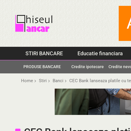
Skip
to
content
STIRI BANCARE
Educatie financiara
PRODUSE BANCARE
Credite ipotecare
Credite nev
Home
Stiri
Banci
CEC Bank lanseaza platile cu te