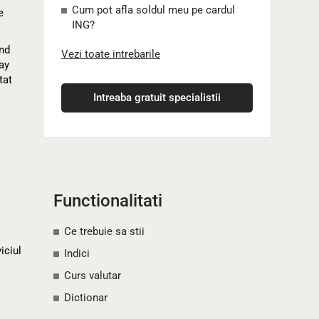
Cum pot afla soldul meu pe cardul
e
ING?
ind
Vezi toate intrebarile
ay
tat
Intreaba gratuit specialistii
Functionalitati
Ce trebuie sa stii
iciul
Indici
Curs valutar
Dictionar