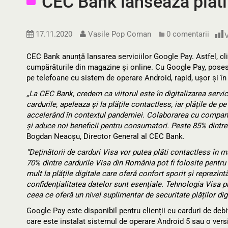
CEC Bank lanseaza platil
17.11.2020
Vasile Pop Coman
0 comentarii
V
CEC Bank anunță lansarea serviciilor Google Pay. Astfel, cl
cumpărăturile din magazine și online. Cu Google Pay, poseso
pe telefoane cu sistem de operare Android, rapid, ușor și în
„La CEC Bank, credem ca viitorul este în digitalizarea servic
cardurile, apeleaza și la plățile contactless, iar plățile de 
accelerând în contextul pandemiei. Colaborarea cu companii
și aduce noi beneficii pentru consumatori. Peste 85% dintre
Bogdan Neacșu, Director General al CEC Bank.
“Deținătorii de carduri Visa vor putea plăti contactless în
70% dintre cardurile Visa din România pot fi folosite pentru
mult la plățile digitale care oferă confort sporit și reprezin
confidențialitatea datelor sunt esențiale. Tehnologia Visa p
ceea ce oferă un nivel suplimentar de securitate plăților dig
Google Pay este disponibil pentru clienții cu carduri de de
care este instalat sistemul de operare Android 5 sau o ver