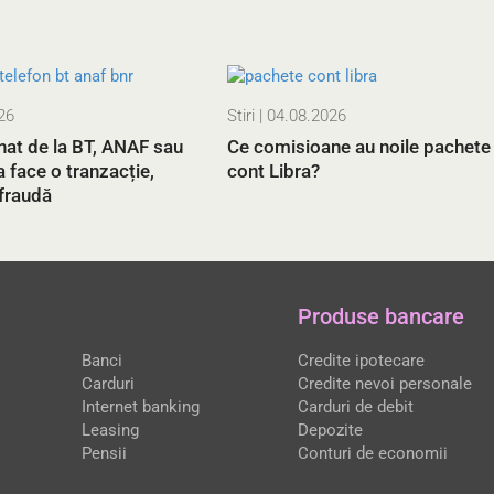
26
Stiri
| 04.08.2026
nat de la BT, ANAF sau
Ce comisioane au noile pachete
 face o tranzacție,
cont Libra?
 fraudă
Produse bancare
Banci
Credite ipotecare
Carduri
Credite nevoi personale
Internet banking
Carduri de debit
Leasing
Depozite
Pensii
Conturi de economii