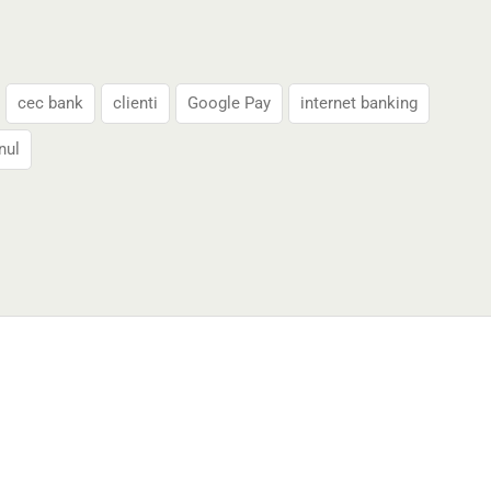
cec bank
clienti
Google Pay
internet banking
nul