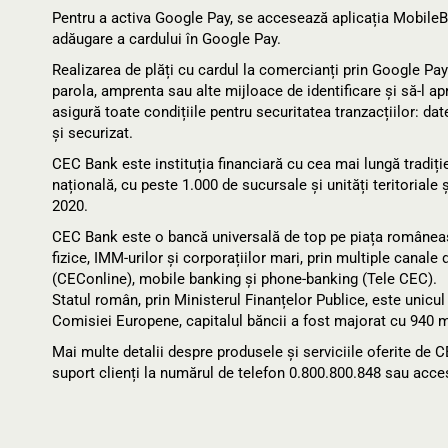
Pentru a activa Google Pay, se accesează aplicația MobileB
adăugare a cardului în Google Pay.
Realizarea de plăți cu cardul la comercianți prin Google Pay
parola, amprenta sau alte mijloace de identificare și să-l a
asigură toate condițiile pentru securitatea tranzacțiilor: da
și securizat.
CEC Bank este instituția financiară cu cea mai lungă tradiț
națională, cu peste 1.000 de sucursale și unități teritoriale 
2020.
CEC Bank este o bancă universală de top pe piața româneas
fizice, IMM-urilor și corporațiilor mari, prin multiple canale 
(CEConline), mobile banking și phone-banking (Tele CEC).
Statul român, prin Ministerul Finanțelor Publice, este unicu
Comisiei Europene, capitalul băncii a fost majorat cu 940 mi
Mai multe detalii despre produsele și serviciile oferite de CE
suport clienți la numărul de telefon 0.800.800.848 sau acce