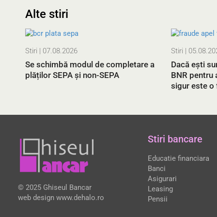
Alte stiri
Stiri
| 07.08.2026
Stiri
| 05.08.20
Se schimbă modul de completare a
Dacă ești su
plăților SEPA și non-SEPA
BNR pentru a
sigur este o
Stiri bancare
Educatie financiara
Banci
Asigurari
© 2025 Ghiseul Bancar
Leasing
web design
www.dehalo.ro
Pensii