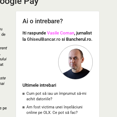
Google Pay
Ai o intrebare?
ru
Iti raspunde
Vasile Coman
, jurnalist
t de
la
GhiseulBancar.ro
si Bancherul.ro.
urent
,
ului
rat
este
mai
Ultimele intrebari
Cum pot să iau un împrumut să-mi
achit datoriile?
Am fost victima unei înșelăciuni
e pe
online pe OLX. Ce pot să fac?