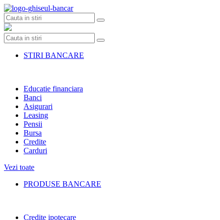
Skip
to
content
STIRI BANCARE
Educatie financiara
Banci
Asigurari
Leasing
Pensii
Bursa
Credite
Carduri
Vezi toate
PRODUSE BANCARE
Credite ipotecare