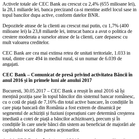
Activele totale ale CEC Bank au crescut cu 2,4% (655 milioane lei),
la 28,1 miliarde lei, banca precizand ca-si mentine astfel locul sase in
topul bancilor dupa active, conform datelor BNR.
Depozitele atrase de la clienti au crescut mai putin, cu 1,7% (400
milioane lei) la 23,8 miliarde lei, intrucat banca a avut o politica de
crestere moderata a surselor atrase de la clienti, care depasesc cu
mult valoarea creditelor.
CEC Bank are cea mai extinsa retea de unitati teritoriale, 1.033 in
total, dintre care 494 in mediul rural, si un numar de 6.039 de
angajati.
CEC Bank – Comunicat de presă privind activitatea Băncii în
anul 2016 și în primele luni ale anului 2017
Bucuresti, 30.05.2017 – CEC Bank a reușit în anul 2016 să își
mențină poziția șase în topul băncilor din sistemul bancar românesc,
cu o cotă de piață de 7,16% din total active bancare, în condițiile în
care piața bancară din România a fost extrem de dinamică pe
segmentul de achiziții și fuziuni (operațiuni care determină creșterea
imediată a cotei de piață a băncilor achizitoare), precum și în
condițiile în care unele bănci din sistem au beneficiat de majorări ale
capitalului social din partea acționarilor.