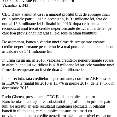
31.05.2017
Vasile Pop Coman
0 comentarii
Vizualizari:
343
CEC Bank a anuntat ca si-a majorat profitul brut de aproape cinci
ori in primele patru luni ale acestui an, la 91 milioane lei, fata de
numai 15,8 milioane lei la finalul lui 2016, dupa ce banca a
recunoscut anul trecut credite neperformante de 1,1 miliarde lei, pe
care le-a provizionat integral si le-a scos in afara bilantului.
De asemenea, banca a vandut unei firme de recuperare creante
credite neperformante pe care nu le-a mai putut recupera de la clienti
in valoare de 541 milioane lei.
In urma cu un an, in 2015, valoarea creditelor neperformante scoase
in afara bilantului s-a ridicat la 418 milioane lei iar cele vandute unei
firme de recuperare au fost de doar 49 milioane lei.
In consecinta, rata creditelor neperformante, conform ABE, a scazut
la 11,96% la finalul lui 2016 si 11,7% in aprilie 2017, de la 17,5% in
decembrie 2015.
Radu Ghetea, presedintele CEC Bank, a explicat, pentru
Bancherul.ro, ca majorarea substantiala a profitului in primele patru
luni ale acestui an este rezultatul curateniei efectuate in bilantul
bancii in ultimii ani, care a implicat costuri mai mari cu
provizioanele pentru credite neperformante, a caror nivel este acum