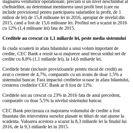
stagnarea veniturilor operationale, precum si un nivel neschimbat al
cheltuielilor, au determinat mentinerea unui profit brut (care nu
include provizionul pentru participarea salariatilor la profit, de 1
milion de lei) de 15,8 milioane lei in 2016, apropiat de nivelul din
2015, cand a fost de 15,6 milioane lei. Profitul net a scazut in 2016
cu 12% (1,4 milioane lei) fata de 2015.
Creditele au crescut cu 1,1 miliarde lei, peste media sistemului
In ciuda scoaterii in afara bilantului a unui volum important de
credite, CEC Bank a reusit sa-si majoreze anul trecut soldul net de
credite cu 8,8% (1,1 miliarde lei), la 14,6 miliarde lei.
Creditele brute (inclusiv provizioanele pentru riscul de credit) au
avut o crestere de 4,7%, comparativ cu un avans de doar 1,5% a
sistemului bancar. Fara impactul creditelor scoase in afara bilantului,
cresterea creditelor CEC Bank ar fi fost de 12%.
Creditele noi au crescut cu 23% in 2016 fata de anul precedent,
comparativ cu doar 5,5% la nivelul sistemului bancar.
CEC Bank precizeaza ca majorarea volumului de credite a fost
finantata din reinvestirea surselor plasate in titluri de stat ajunse la
scadenta. Valoarea acestora a scazut la 8,3 miliarde lei la finalul lui
2016, de la 9,3 miliarde lei in 2015.