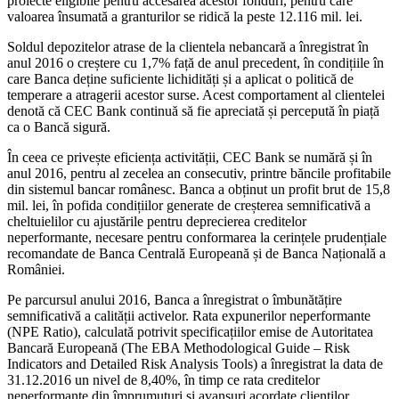
proiecte eligibile pentru accesarea acestor fonduri, pentru care
valoarea însumată a granturilor se ridică la peste 12.116 mil. lei.
Soldul depozitelor atrase de la clientela nebancară a înregistrat în
anul 2016 o creștere cu 1,7% față de anul precedent, în condițiile în
care Banca deține suficiente lichidități și a aplicat o politică de
temperare a atragerii acestor surse. Acest comportament al clientelei
denotă că CEC Bank continuă să fie apreciată și percepută în piață
ca o Bancă sigură.
În ceea ce privește eficiența activității, CEC Bank se numără și în
anul 2016, pentru al zecelea an consecutiv, printre băncile profitabile
din sistemul bancar românesc. Banca a obținut un profit brut de 15,8
mil. lei, în pofida condițiilor generate de creșterea semnificativă a
cheltuielilor cu ajustările pentru deprecierea creditelor
neperformante, necesare pentru conformarea la cerințele prudențiale
recomandate de Banca Centrală Europeană și de Banca Națională a
României.
Pe parcursul anului 2016, Banca a înregistrat o îmbunătățire
semnificativă a calității activelor. Rata expunerilor neperformante
(NPE Ratio), calculată potrivit specificațiilor emise de Autoritatea
Bancară Europeană (The EBA Methodological Guide – Risk
Indicators and Detailed Risk Analysis Tools) a înregistrat la data de
31.12.2016 un nivel de 8,40%, în timp ce rata creditelor
neperformante din împrumuturi și avansuri acordate clienților