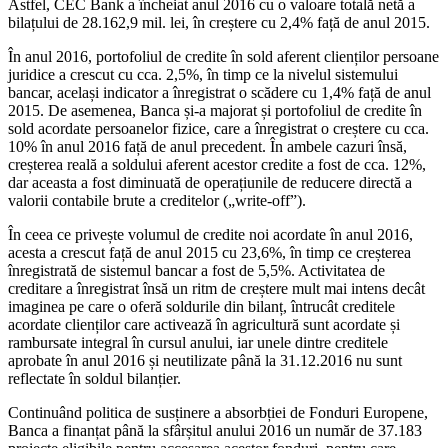
Astfel, CEC Bank a încheiat anul 2016 cu o valoare totală netă a
bilațului de 28.162,9 mil. lei, în creștere cu 2,4% față de anul 2015.
În anul 2016, portofoliul de credite în sold aferent clienților persoane
juridice a crescut cu cca. 2,5%, în timp ce la nivelul sistemului
bancar, același indicator a înregistrat o scădere cu 1,4% față de anul
2015. De asemenea, Banca și-a majorat și portofoliul de credite în
sold acordate persoanelor fizice, care a înregistrat o creștere cu cca.
10% în anul 2016 față de anul precedent. În ambele cazuri însă,
creșterea reală a soldului aferent acestor credite a fost de cca. 12%,
dar aceasta a fost diminuată de operațiunile de reducere directă a
valorii contabile brute a creditelor („write-off”).
În ceea ce privește volumul de credite noi acordate în anul 2016,
acesta a crescut față de anul 2015 cu 23,6%, în timp ce creșterea
înregistrată de sistemul bancar a fost de 5,5%. Activitatea de
creditare a înregistrat însă un ritm de creștere mult mai intens decât
imaginea pe care o oferă soldurile din bilanț, întrucât creditele
acordate clienților care activează în agricultură sunt acordate și
rambursate integral în cursul anului, iar unele dintre creditele
aprobate în anul 2016 și neutilizate până la 31.12.2016 nu sunt
reflectate în soldul bilanțier.
Continuând politica de susținere a absorbției de Fonduri Europene,
Banca a finanțat până la sfârșitul anului 2016 un număr de 37.183