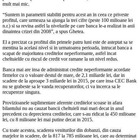
mult mai mic.
“Suntem in parametrii stabiliti pentru acest an in ceea ce priveste
profitul, care urmeaza sa ajunga la trei cifre (peste 100 milioane lei
n.r.) si sa revina astfel la nivelurile pe care banca le-a realizat in anii
dinaintea crizei din 2008”, a spus Ghetea.
El a precizat ca profitul din primele patru luni este de asteptat sa se
mentina la acelasi nivel si in urmatoarea perioada, intrucat banca a
scapat de majoritatea creditelor neperformante, astfel incat
cheltuielile cu riscul de credit vor ramane la un nivel redus.
Banca mai are insa de administrat credite neperformante acordate
firmelor cu o valoare destul de mare, de 2,1 miliarde lei, dar in
scadere de la aproape 3 miliarde lei in 2015, pe care insa CEC Bank
nu se grabeste sa le vanda recuperatorilor, ci va incerca sa le
recupereze singura.
Provizioanele suplimentare aferente creditelor scoase in afara
bilantului nu au cauzat bancii cheltuieli mai mari decat in anul
precedent cu deprecierea creditelor, care s-au ridicat la 450 milioane
lei, cu 8 milioane lei mai putine decat in 2015.
Cu toate acestea, scaderea veniturilor din dobanzi, din cauza
marjelor in scadere, de la 817 la 785 milioane lei, care au determinat