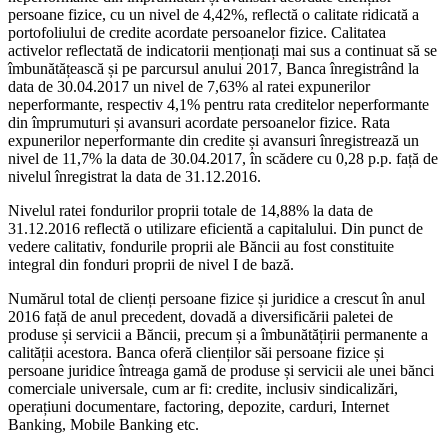
persoane fizice, cu un nivel de 4,42%, reflectă o calitate ridicată a
portofoliului de credite acordate persoanelor fizice. Calitatea
activelor reflectată de indicatorii menționați mai sus a continuat să se
îmbunătățească și pe parcursul anului 2017, Banca înregistrând la
data de 30.04.2017 un nivel de 7,63% al ratei expunerilor
neperformante, respectiv 4,1% pentru rata creditelor neperformante
din împrumuturi și avansuri acordate persoanelor fizice. Rata
expunerilor neperformante din credite și avansuri înregistrează un
nivel de 11,7% la data de 30.04.2017, în scădere cu 0,28 p.p. față de
nivelul înregistrat la data de 31.12.2016.
Nivelul ratei fondurilor proprii totale de 14,88% la data de
31.12.2016 reflectă o utilizare eficientă a capitalului. Din punct de
vedere calitativ, fondurile proprii ale Băncii au fost constituite
integral din fonduri proprii de nivel I de bază.
Numărul total de clienți persoane fizice și juridice a crescut în anul
2016 față de anul precedent, dovadă a diversificării paletei de
produse și servicii a Băncii, precum și a îmbunătățirii permanente a
calității acestora. Banca oferă clienților săi persoane fizice și
persoane juridice întreaga gamă de produse și servicii ale unei bănci
comerciale universale, cum ar fi: credite, inclusiv sindicalizări,
operațiuni documentare, factoring, depozite, carduri, Internet
Banking, Mobile Banking etc.