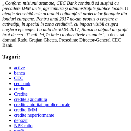
„Conform misiunii asumate, CEC Bank continuă să susțină cu
precădere IMM-urile, agricultura și administrațiile publice locale. O
atenție deosebită este acordată cofinanțării proiectelor finanțate din
fonduri europene. Pentru anul 2017 ne-am propus o creștere a
activității, în special în zona creditării, cu impact vizibil asupra
creșterii eficienței. La data de 30.04.2017, Banca a obținut un profit
brut de cca. 91 mil. lei, în linie cu obiectivele asumate”
, a declarat
domnul Radu Grațian Ghețea, Președinte Director-General CEC
Bank.
Taguri:
active
banca
CEC
cec bank
credit
Credite
credite agricultura
credite autoritati publice locale
credite IMM
credite neperformante
depozit
NPE ratio
profit