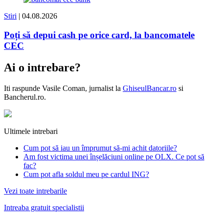
Stiri
| 04.08.2026
Poți să depui cash pe orice card, la bancomatele
CEC
Ai o intrebare?
Iti raspunde
Vasile Coman
, jurnalist la
GhiseulBancar.ro
si
Bancherul.ro.
Ultimele intrebari
Cum pot să iau un împrumut să-mi achit datoriile?
Am fost victima unei înșelăciuni online pe OLX. Ce pot să
fac?
Cum pot afla soldul meu pe cardul ING?
Vezi toate intrebarile
Intreaba gratuit specialistii