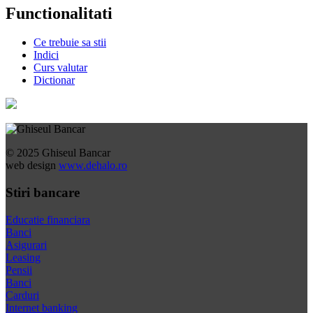
Functionalitati
Ce trebuie sa stii
Indici
Curs valutar
Dictionar
© 2025 Ghiseul Bancar
web design
www.dehalo.ro
Stiri bancare
Educatie financiara
Banci
Asigurari
Leasing
Pensii
Banci
Carduri
Internet banking