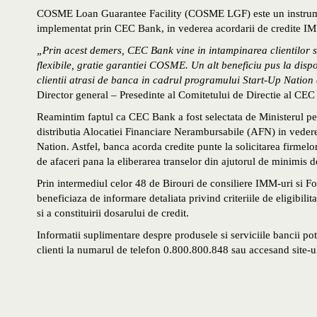
COSME Loan Guarantee Facility (COSME LGF) este un instrument
implementat prin CEC Bank, in vederea acordarii de credite IMM-u
„Prin acest demers, CEC Bank vine in intampinarea clientilor st
flexibile, gratie garantiei COSME. Un alt beneficiu pus la disp
clientii atrasi de banca in cadrul programului Start-Up Nation
Director general – Presedinte al Comitetului de Directie al CE
Reamintim faptul ca CEC Bank a fost selectata de Ministerul pe
distributia Alocatiei Financiare Nerambursabile (AFN) in vedere
Nation. Astfel, banca acorda credite punte la solicitarea firmelor
de afaceri pana la eliberarea transelor din ajutorul de minimis d
Prin intermediul celor 48 de Birouri de consiliere IMM-uri si Fond
beneficiaza de informare detaliata privind criteriile de eligibilit
si a constituirii dosarului de credit.
Informatii suplimentare despre produsele si serviciile bancii pot
clienti la numarul de telefon 0.800.800.848 sau accesand site-u