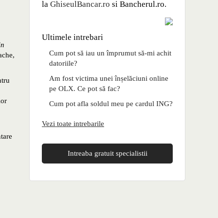
la
GhiseulBancar.ro
si Bancherul.ro.
Ultimele intrebari
in
Cum pot să iau un împrumut să-mi achit
ache,
datoriile?
Am fost victima unei înșelăciuni online
ntru
pe OLX. Ce pot să fac?
lor
Cum pot afla soldul meu pe cardul ING?
Vezi toate intrebarile
ntare
Intreaba gratuit specialistii