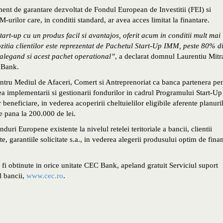
 de garantare dezvoltat de Fondul European de Investitii (FEI) si
rilor care, in conditii standard, ar avea acces limitat la finantare.
art-up cu un produs facil si avantajos, oferit acum in conditii mult mai
ozitia clientilor este reprezentat de Pachetul Start-Up IMM, peste 80% d
 alegand si acest pachet operational”
, a declarat domnul Laurentiu Mitr
C Bank.
ntru Mediul de Afaceri, Comert si Antreprenoriat ca banca partenera pe
a implementarii si gestionarii fondurilor in cadrul Programului Start-Up
 beneficiare, in vederea acoperirii cheltuielilor eligibile aferente planuri
e pana la 200.000 de lei.
uri Europene existente la nivelul retelei teritoriale a bancii, clientii
ate, garantiile solicitate s.a., in vederea alegerii produsului optim de fina
 fi obtinute in orice unitate CEC Bank, apeland gratuit Serviciul suport
l bancii,
www.cec.ro
.