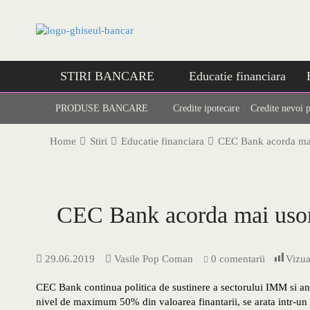
Skip
to
content
STIRI BANCARE
Educatie financiara
PRODUSE BANCARE
Credite ipotecare
Credite nevoi 
Home
Stiri
Educatie financiara
CEC Bank acorda mai
CEC Bank acorda mai usor
29.06.2019
Vasile Pop Coman
0 comentarii
Vizua
CEC Bank continua politica de sustinere a sectorului IMM si a
nivel de maximum 50% din valoarea finantarii, se arata intr-un 