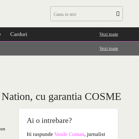
e
Carduri
Vezi toate
Vezi toate
p Nation, cu garantia COSME
Ai o intrebare?
 un
Iti raspunde
Vasile Coman
, jurnalist