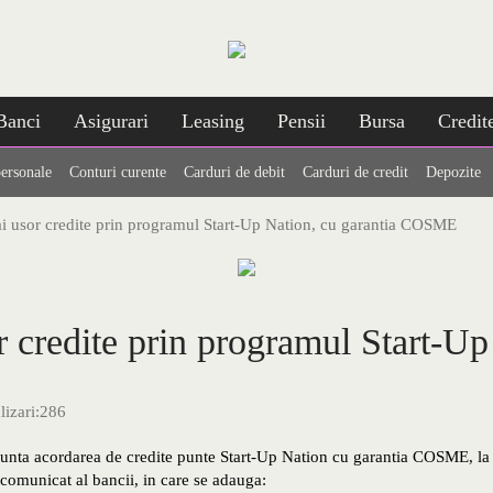
Banci
Asigurari
Leasing
Pensii
Bursa
Credit
personale
Conturi curente
Carduri de debit
Carduri de credit
Depozite
 usor credite prin programul Start-Up Nation, cu garantia COSME
 credite prin programul Start-U
lizari:
286
nunta acordarea de credite punte Start-Up Nation cu garantia COSME, la
comunicat al bancii, in care se adauga: