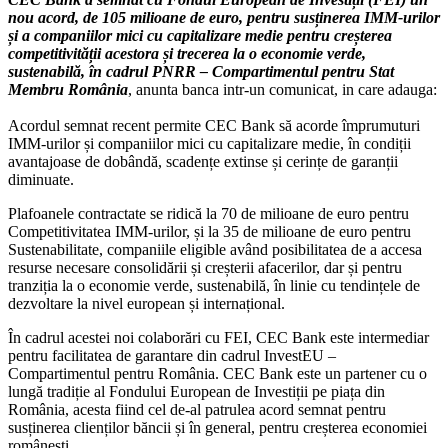
nou acord, de 105 milioane de euro, pentru susținerea IMM-urilor
și a companiilor mici cu capitalizare medie pentru creșterea
competitivității acestora și trecerea la o economie verde,
sustenabilă, în cadrul PNRR – Compartimentul pentru Stat
Membru România
, anunta banca intr-un comunicat, in care adauga:
Acordul semnat recent permite CEC Bank să acorde împrumuturi
IMM-urilor și companiilor mici cu capitalizare medie, în condiții
avantajoase de dobândă, scadențe extinse și cerințe de garanții
diminuate.
Plafoanele contractate se ridică la 70 de milioane de euro pentru
Competitivitatea IMM-urilor, și la 35 de milioane de euro pentru
Sustenabilitate, companiile eligible având posibilitatea de a accesa
resurse necesare consolidării și creșterii afacerilor, dar și pentru
tranziția la o economie verde, sustenabilă, în linie cu tendințele de
dezvoltare la nivel european și internațional.
În cadrul acestei noi colaborări cu FEI, CEC Bank este intermediar
pentru facilitatea de garantare din cadrul InvestEU –
Compartimentul pentru România. CEC Bank este un partener cu o
lungă tradiție al Fondului European de Investiții pe piața din
România, acesta fiind cel de-al patrulea acord semnat pentru
susținerea clienților băncii și în general, pentru creșterea economiei
românești.