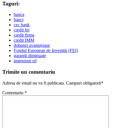
Taguri:
banca
banci
cec bank
credit fei
credit firma
credit IMM
dobanzi avantajoase
Fondul European de Investitii (FEI)
garantii diminuate
imprumut srl
Trimite un comentariu
Adresa de email nu va fi publicata. Campuri obligatorii*
Comentariu
*