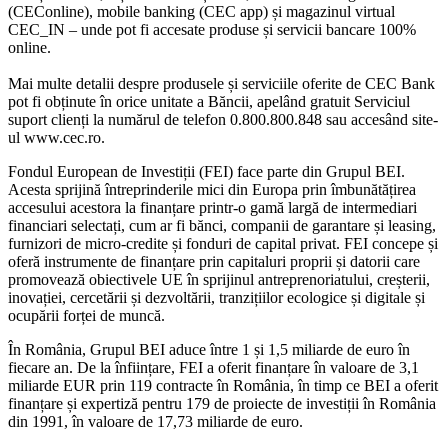
(CEConline), mobile banking (CEC app) și magazinul virtual
CEC_IN – unde pot fi accesate produse și servicii bancare 100%
online.
Mai multe detalii despre produsele și serviciile oferite de CEC Bank
pot fi obținute în orice unitate a Băncii, apelând gratuit Serviciul
suport clienți la numărul de telefon 0.800.800.848 sau accesând site-
ul www.cec.ro.
Fondul European de Investiții (FEI) face parte din Grupul BEI.
Acesta sprijină întreprinderile mici din Europa prin îmbunătățirea
accesului acestora la finanțare printr-o gamă largă de intermediari
financiari selectați, cum ar fi bănci, companii de garantare și leasing,
furnizori de micro-credite și fonduri de capital privat. FEI concepe și
oferă instrumente de finanțare prin capitaluri proprii și datorii care
promovează obiectivele UE în sprijinul antreprenoriatului, creșterii,
inovației, cercetării și dezvoltării, tranzițiilor ecologice și digitale și
ocupării forței de muncă.
În România, Grupul BEI aduce între 1 și 1,5 miliarde de euro în
fiecare an. De la înființare, FEI a oferit finanțare în valoare de 3,1
miliarde EUR prin 119 contracte în România, în timp ce BEI a oferit
finanțare și expertiză pentru 179 de proiecte de investiții în România
din 1991, în valoare de 17,73 miliarde de euro.