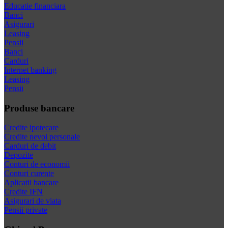
Educatie financiara
Banci
Asigurari
Leasing
Pensii
Banci
Carduri
Internet banking
Leasing
Pensii
Produse bancare
Credite ipotecare
Credite nevoi personale
Carduri de debit
Depozite
Conturi de economii
Conturi curente
Aplicatii bancare
Credite IFN
Asigurari de viata
Pensii private