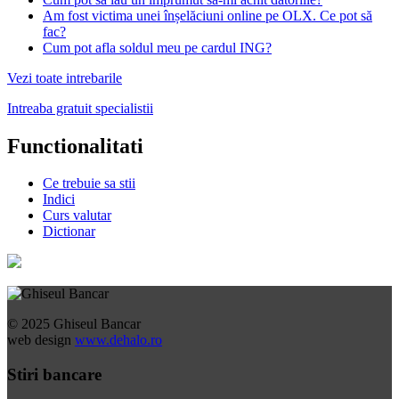
Am fost victima unei înșelăciuni online pe OLX. Ce pot să
fac?
Cum pot afla soldul meu pe cardul ING?
Vezi toate intrebarile
Intreaba gratuit specialistii
Functionalitati
Ce trebuie sa stii
Indici
Curs valutar
Dictionar
© 2025 Ghiseul Bancar
web design
www.dehalo.ro
Stiri bancare