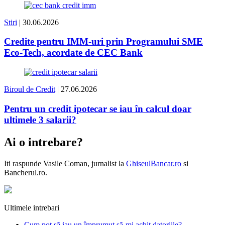
Stiri
| 30.06.2026
Credite pentru IMM-uri prin Programului SME
Eco-Tech, acordate de CEC Bank
Biroul de Credit
| 27.06.2026
Pentru un credit ipotecar se iau în calcul doar
ultimele 3 salarii?
Ai o intrebare?
Iti raspunde
Vasile Coman
, jurnalist la
GhiseulBancar.ro
si
Bancherul.ro.
Ultimele intrebari
Cum pot să iau un împrumut să-mi achit datoriile?