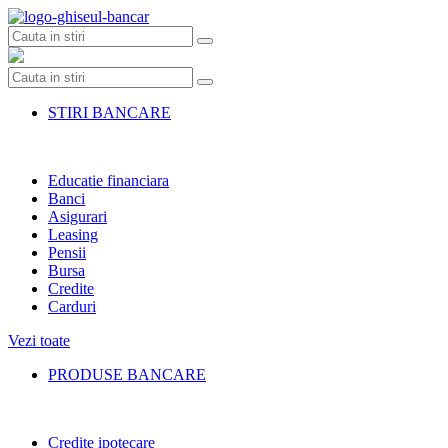
Skip
to
content
STIRI BANCARE
Educatie financiara
Banci
Asigurari
Leasing
Pensii
Bursa
Credite
Carduri
Vezi toate
PRODUSE BANCARE
Credite ipotecare