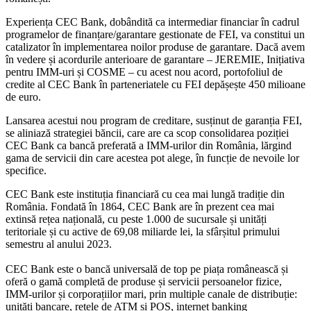
Experiența CEC Bank, dobândită ca intermediar financiar în cadrul
programelor de finanțare/garantare gestionate de FEI, va constitui un
catalizator în implementarea noilor produse de garantare. Dacă avem
în vedere și acordurile anterioare de garantare – JEREMIE, Inițiativa
pentru IMM-uri și COSME – cu acest nou acord, portofoliul de
credite al CEC Bank în parteneriatele cu FEI depășește 450 milioane
de euro.
Lansarea acestui nou program de creditare, susținut de garanția FEI,
se aliniază strategiei băncii, care are ca scop consolidarea poziției
CEC Bank ca bancă preferată a IMM-urilor din România, lărgind
gama de servicii din care acestea pot alege, în funcție de nevoile lor
specifice.
CEC Bank este instituția financiară cu cea mai lungă tradiție din
România. Fondată în 1864, CEC Bank are în prezent cea mai
extinsă rețea națională, cu peste 1.000 de sucursale și unități
teritoriale și cu active de 69,08 miliarde lei, la sfârșitul primului
semestru al anului 2023.
CEC Bank este o bancă universală de top pe piața românească și
oferă o gamă completă de produse și servicii persoanelor fizice,
IMM-urilor și corporațiilor mari, prin multiple canale de distribuție:
unități bancare, rețele de ATM și POS, internet banking