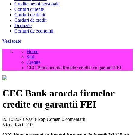
Credite nevoi personale
Conturi curente
Carduri de debit
Carduri de credit
Depozite
Conturi de economii
Vezi toate
Home
Stiri
Credite
CEC Bank acorda firmelor credite cu garantii FEI
CEC Bank acorda firmelor
credite cu garantii FEI
26.10.2023
Vasile Pop Coman
0 comentarii
Vizualizari:
510
CEC Bank a semnat cu Fondul European de Investiții (FEI) un