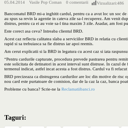
05.04.2014
Vasile Pop Coman
0 comentarii
Vizualizari:
486
Bancomatul BRD mi-a inghitit cardul, pentru ca a avut loc un soc de 
au spus sa revin la agentie in cateva zile sa-l recuperez. Am venit du
distrus, pentru ca ei au voie sa-l tina maxim 3 zile. Asadar, am fost 
Este corect asa ceva? Intreaba clientul BRD.
Acest caz reflecta calitatea slaba a serviciilor BRD in relatia cu client
rapid si sa trebuiasca sa fie distrus iar apoi reemis.
Am cerut explicatii si la BRD in legatura cu acest caz si iata raspunsu
“Pentru cardurile capturate, procedura prevede pastrarea pentru remite
este solicitata de detinatori in acest interval sunt distruse. In cazul de 
termenul indicat, astfel incat acesta a fost distrus. Cardul va fi refacu
BRD precizeaza ca distrugerea cardurilor are loc din motive de risc op
nou card este purtatoare de comision, dar de la caz la caz, banca poat
Probleme cu banca? Scrie-ne la
Reclamatiibanci.ro
Taguri: