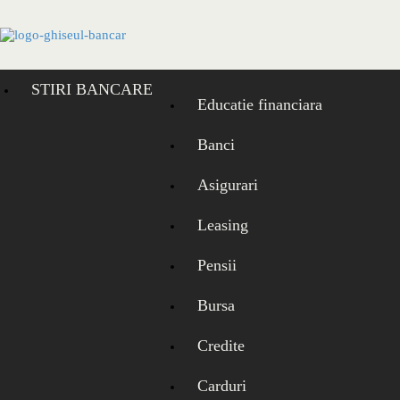
Skip
to
content
STIRI BANCARE
Educatie financiara
Banci
Asigurari
Leasing
Pensii
Bursa
Credite
Carduri