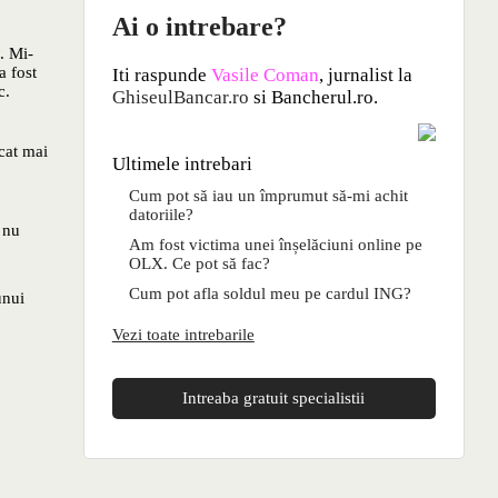
Ai o intrebare?
. Mi-
a fost
Iti raspunde
Vasile Coman
, jurnalist la
c.
GhiseulBancar.ro
si Bancherul.ro.
 cat mai
Ultimele intrebari
Cum pot să iau un împrumut să-mi achit
datoriile?
 nu
Am fost victima unei înșelăciuni online pe
OLX. Ce pot să fac?
Cum pot afla soldul meu pe cardul ING?
unui
Vezi toate intrebarile
Intreaba gratuit specialistii