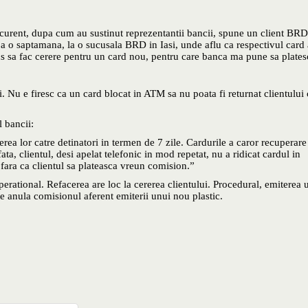
curent, dupa cum au sustinut reprezentantii bancii, spune un client BRD
pa o saptamana, la o sucusala BRD in Iasi, unde aflu ca respectivul card 
pus sa fac cerere pentru un card nou, pentru care banca ma pune sa plates
ii. Nu e firesc ca un card blocat in ATM sa nu poata fi returnat clientului
l bancii:
rea lor catre detinatori in termen de 7 zile. Cardurile a caror recuperare
fata, clientul, desi apelat telefonic in mod repetat, nu a ridicat cardul in
t fara ca clientul sa plateasca vreun comision.”
erational. Refacerea are loc la cererea clientului. Procedural, emiterea 
e anula comisionul aferent emiterii unui nou plastic.