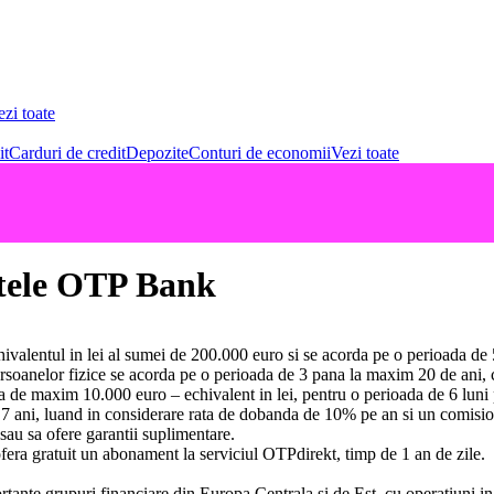
ezi toate
it
Carduri de credit
Depozite
Conturi de economii
Vezi toate
itele OTP Bank
valentul in lei al sumei de 200.000 euro si se acorda pe o perioada de 
 persoanelor fizice se acorda pe o perioada de 3 pana la maxim 20 de an
ma de maxim 10.000 euro – echivalent in lei, pentru o perioada de 6 lun
e 7 ani, luand in considerare rata de dobanda de 10% pe an si un comisi
 sau sa ofere garantii suplimentare.
era gratuit un abonament la serviciul OTPdirekt, timp de 1 an de zile.
nte grupuri financiare din Europa Centrala si de Est, cu operatiuni in