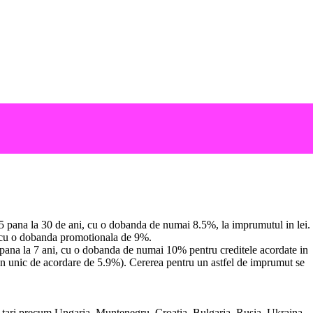
5 pana la 30 de ani, cu o dobanda de numai 8.5%, la imprumutul in lei.
i, cu o dobanda promotionala de 9%.
i pana la 7 ani, cu o dobanda de numai 10% pentru creditele acordate in
on unic de acordare de 5.9%). Cererea pentru un astfel de imprumut se
 tari precum Ungaria, Muntenegru, Croatia, Bulgaria, Rusia, Ukraina,