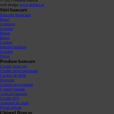
© 2025 Ghiseul Bancar
web design
www.dehalo.ro
Stiri bancare
Educatie financiara
Banci
Asigurari
Leasing
Pensii
Banci
Carduri
Internet banking
Leasing
Pensii
Produse bancare
Credite ipotecare
Credite nevoi personale
Carduri de debit
Depozite
Conturi de economii
Conturi curente
Aplicatii bancare
Credite IFN
Asigurari de viata
Pensii private
Ghiseul Bancar