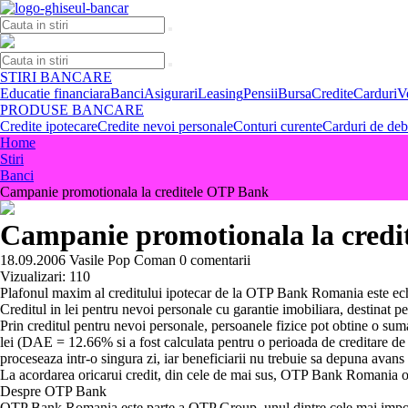
Skip
to
content
STIRI BANCARE
Educatie financiara
Banci
Asigurari
Leasing
Pensii
Bursa
Credite
Carduri
V
PRODUSE BANCARE
Credite ipotecare
Credite nevoi personale
Conturi curente
Carduri de deb
Home
Stiri
Banci
Campanie promotionala la creditele OTP Bank
Campanie promotionala la cred
18.09.2006
Vasile Pop Coman
0 comentarii
Vizualizari:
110
Plafonul maxim al creditului ipotecar de la OTP Bank Romania este echi
Creditul in lei pentru nevoi personale cu garantie imobiliara, destinat
Prin creditul pentru nevoi personale, persoanele fizice pot obtine o su
lei (DAE = 12.66% si a fost calculata pentru o perioada de creditare d
proceseaza intr-o singura zi, iar beneficiarii nu trebuie sa depuna avans
La acordarea oricarui credit, din cele de mai sus, OTP Bank Romania of
Despre OTP Bank
OTP Bank Romania este parte a OTP Group, unul dintre cele mai importa