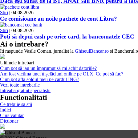
Dacă ești sunat de la BT, ANAF sau BNR pentru a face o
Stiri
| 04.08.2026
Ce comisioane au noile pachete de cont Libra?
Stiri
| 04.08.2026
Poți să depui cash pe orice card, la bancomatele CEC
Ai o intrebare?
Iti raspunde
Vasile Coman
, jurnalist la
GhiseulBancar.ro
si Bancherul.r
Ultimele intrebari
Cum pot să iau un împrumut să-mi achit datoriile?
Am fost victima unei înșelăciuni online pe OLX. Ce pot să fac?
Cum pot afla soldul meu pe cardul ING?
Vezi toate intrebarile
Intreaba gratuit specialistii
Functionalitati
Ce trebuie sa stii
Indici
Curs valutar
Dictionar