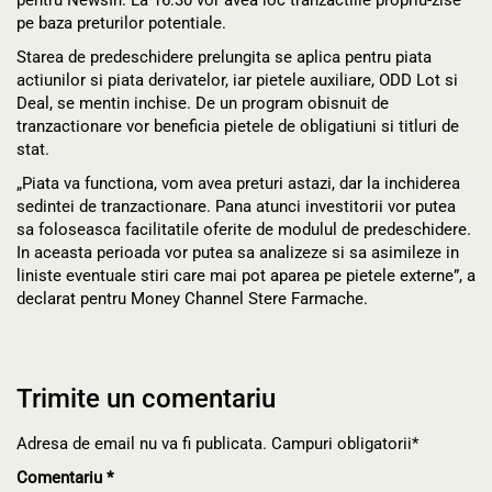
pentru NewsIn. La 16:30 vor avea loc tranzactiile propriu-zise
pe baza preturilor potentiale.
Starea de predeschidere prelungita se aplica pentru piata
actiunilor si piata derivatelor, iar pietele auxiliare, ODD Lot si
Deal, se mentin inchise. De un program obisnuit de
tranzactionare vor beneficia pietele de obligatiuni si titluri de
stat.
„Piata va functiona, vom avea preturi astazi, dar la inchiderea
sedintei de tranzactionare. Pana atunci investitorii vor putea
sa foloseasca facilitatile oferite de modulul de predeschidere.
In aceasta perioada vor putea sa analizeze si sa asimileze in
liniste eventuale stiri care mai pot aparea pe pietele externe”, a
declarat pentru Money Channel Stere Farmache.
Trimite un comentariu
Adresa de email nu va fi publicata. Campuri obligatorii*
Comentariu
*