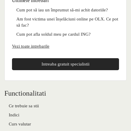
Ultimele intrebari
Cum pot să iau un împrumut să-mi achit datoriile?
Am fost victima unei înșelăciuni online pe OLX. Ce pot
să fac?
Cum pot afla soldul meu pe cardul ING?
Vezi toate intrebarile
Intreaba gratuit specialistii
Functionalitati
Ce trebuie sa stii
Indici
Curs valutar