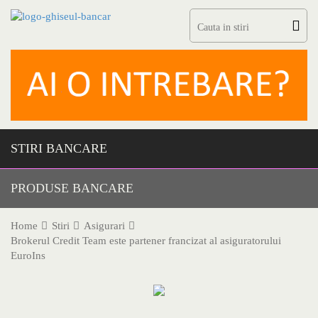
Skip
to
content
STIRI BANCARE
PRODUSE BANCARE
Home
Stiri
Asigurari
Brokerul Credit Team este partener francizat al asiguratorului
EuroIns