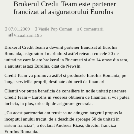
Brokerul Credit Team este partener
francizat al asiguratorului EuroIns
07.01.2009
Vasile Pop Coman
0 comentarii
Vizualizari:
195
Brokerul Credit Team a devenit partener francizat al EuroIns
Romania, asiguratorul marindu-si astfel reteaua cu cele 20 de
unitati pe care le are brokerul in Bucuresti si alte 14 orase din tara,
a anuntat astazi EuroIns, citat de NewsIn.
Credit Team va promova astfel si produsele EuroIns Romania, pe
langa serviciile proprii, destinate obtinerii de finantari.
Clientii vor putea beneficia de consiliere in noile unitati partenere
Credit Team – EuroIns in vederea obtinerii de finantari si vor putea
incheia, in plus, orice tip de asigurare generala.
„Cu acest parteneriat am reusit sa ne atingem targetul propus la
inceputul anului trecut, de a deschide aproape 50 de unitati in
sistem franciza”, a declarat Andreea Rizea, director franciza
EuroIns Romania.