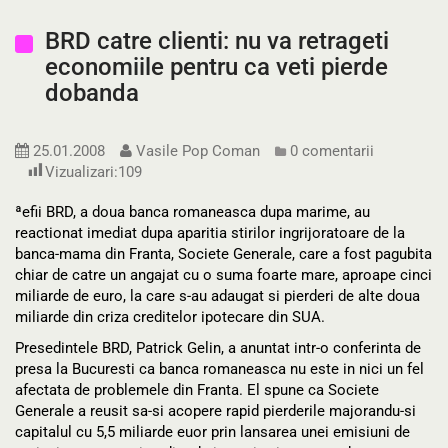
BRD catre clienti: nu va retrageti
economiile pentru ca veti pierde
dobanda
25.01.2008
Vasile Pop Coman
0 comentarii
Vizualizari:
109
ªefii BRD, a doua banca romaneasca dupa marime, au
reactionat imediat dupa aparitia stirilor ingrijoratoare de la
banca-mama din Franta, Societe Generale, care a fost pagubita
chiar de catre un angajat cu o suma foarte mare, aproape cinci
miliarde de euro, la care s-au adaugat si pierderi de alte doua
miliarde din criza creditelor ipotecare din SUA.
Presedintele BRD, Patrick Gelin, a anuntat intr-o conferinta de
presa la Bucuresti ca banca romaneasca nu este in nici un fel
afectata de problemele din Franta. El spune ca Societe
Generale a reusit sa-si acopere rapid pierderile majorandu-si
capitalul cu 5,5 miliarde euor prin lansarea unei emisiuni de