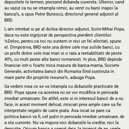
depozitele la termen, pierzand dobanda cuvenita. Ulterior, cand
au vazut ca nu se intampla nimic, au venit cu banii inapoi la
banca½, a spus Petre Bunescu, directorul general adjunct al
BRD.
L-am intrebat si pe al doilea director adjunct, Sorin-Mihai Popa,
daca nu este ingrijorat de perspectiva pierderii clientilor.
½Deloc, pentru ca noi nu suntem in nici un fel afectati, spune
el. Dimpotriva, BRD este una dintre cele mai solide banci, cu
un profit dintre cele mai mari si o rata a rentabilitatii de peste
40%, cu mult peste alte banci romanesti. In plus, BRD depinde
financiar intr-o foarte mica masura de banca-mama, Societe
Generale, activitatea bancii din Romania fiind sustinuta in
mare parte din propriile resurse½, adauga Popa.
Sa vedem insa ce se va intampla cu dobanzile practicate de
BRD. Popa spune ca acestea nu se vor modifica in perioada
imediat urmatoare. De altfel, este si in interesul bancii de a nu
face, in acest moment delicat, miscari prea ample care sa fie
interpretate negativ de catre piata. Asa incat se pare ca
politica bancii va fi, cel putin in perioada imediat urmatoare, de
a sta cuminte. Nu va majora nici dobanzile la credite, nici la
depozite. Oricum banca a operat deja, la inceput de an, unele