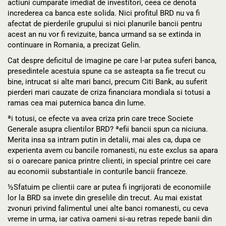
actiuni cumparate imediat de investitori, ceea ce denota
increderea ca banca este solida. Nici profitul BRD nu va fi
afectat de pierderile grupului si nici planurile bancii pentru
acest an nu vor fi revizuite, banca urmand sa se extinda in
continuare in Romania, a precizat Gelin.
Cat despre deficitul de imagine pe care l-ar putea suferi banca,
presedintele acestuia spune ca se asteapta sa fie trecut cu
bine, intrucat si alte mari banci, precum Citi Bank, au suferit
pierderi mari cauzate de criza financiara mondiala si totusi a
ramas cea mai puternica banca din lume.
ªi totusi, ce efecte va avea criza prin care trece Societe
Generale asupra clientilor BRD? ªefii bancii spun ca niciuna.
Merita insa sa intram putin in detalii, mai ales ca, dupa ce
experienta avem cu bancile romanesti, nu este exclus sa apara
si o oarecare panica printre clienti, in special printre cei care
au economii substantiale in conturile bancii franceze.
½Sfatuim pe clientii care ar putea fi ingrijorati de economiile
lor la BRD sa invete din greselile din trecut. Au mai existat
zvonuri privind falimentul unei alte banci romanesti, cu ceva
vreme in urma, iar cativa oameni si-au retras repede banii din