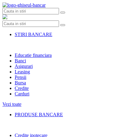
Skip
to
content
STIRI BANCARE
Educatie financiara
Banci
Asigurari
Leasing
Pensii
Bursa
Credite
Carduri
Vezi toate
PRODUSE BANCARE
Credite ipotecare