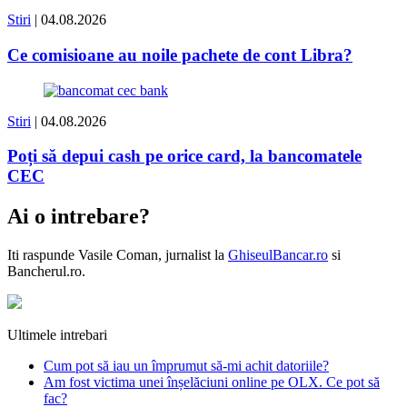
Stiri
| 04.08.2026
Ce comisioane au noile pachete de cont Libra?
Stiri
| 04.08.2026
Poți să depui cash pe orice card, la bancomatele
CEC
Ai o intrebare?
Iti raspunde
Vasile Coman
, jurnalist la
GhiseulBancar.ro
si
Bancherul.ro.
Ultimele intrebari
Cum pot să iau un împrumut să-mi achit datoriile?
Am fost victima unei înșelăciuni online pe OLX. Ce pot să
fac?