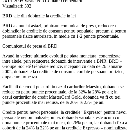
24.01.2005
Vasile Pop Coman
0 comentarii
Vizualizari:
302
BRD taie din dobinzile la creditele in lei
BRD a anuntat astazi, printr-un comunicat de presa, reducerea
dobinzilor la creditele de consum pentru populatie, precum si pentru
persoanele fizice autorizate, in medie cu 1-2 puncte procentuale.
Comunicatul de presa al BRD:
Avand in vedere ultimele evolutii pe piata monetara, concretizate,
intre altele, prin reducerea dobanzii de interventie a BNR, BRD –
Groupe Société Générale reduce, incepand cu data de 26 ianuarie
2005, dobanzile la creditele de consum acordate persoanelor fizice,
dupa cum urmeaza.
Facilitati de credit pe card: in cazul cardurilor Maestro, dobanda se
reduce cu patru puncte procentuale, de la 32% la 28% pe an; in
cazul cardurilor de credit MasterCard Gold, dobanda va fi cu trei
puncte procentuale mai redusa, de la 26% la 23% pe an.
Credite pentru nevoi personale: la creditele ”Expresso” pentru nevoi
personale nenominalizate, in lei, dobanda variabila este acum cu
doua puncte procentuale mai mica, de 26% pe an, iar dobanda fixa a
coborit de la 24% la 22% pe an; la creditele Expresso – nominalizate