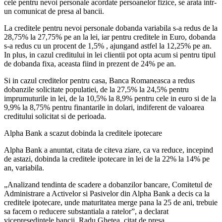
cele pentru nevoi personale acordate persoanelor fizice, se arata intr-
un comunicat de presa al bancii.
La creditele pentru nevoi personale dobanda variabila s-a redus de la
28,75% la 27,75% pe an la lei, iar pentru creditele in Euro, dobanda
s-a redus cu un procent de 1,5% , ajungand astfel la 12,25% pe an.
In plus, in cazul creditului in lei clientii pot opta acum si pentru tipul
de dobanda fixa, aceasta fiind in prezent de 24% pe an.
Si in cazul creditelor pentru casa, Banca Romaneasca a redus
dobanzile solicitate populatiei, de la 27,5% la 24,5% pentru
imprumuturile in lei, de la 10,5% la 8,9% pentru cele in euro si de la
9,9% la 8,75% pentru finantarile in dolari, indiferent de valoarea
creditului solicitat si de perioada.
Alpha Bank a scazut dobinda la creditele ipotecare
Alpha Bank a anuntat, citata de citeva ziare, ca va reduce, incepind
de astazi, dobinda la creditele ipotecare in lei de la 22% la 14% pe
an, variabila.
„Analizand tendinta de scadere a dobanzilor bancare, Comitetul de
Administrare a Activelor si Pasivelor din Alpha Bank a decis ca la
creditele ipotecare, unde maturitatea merge pana la 25 de ani, trebuie
sa facem o reducere substantiala a ratelor”, a declarat
vicepresedintele bancii, Radu Ghetea, citat de presa.