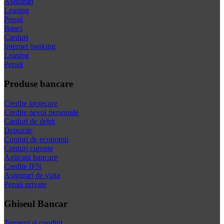
Asigurari
Leasing
Pensii
Banci
Carduri
Internet banking
Leasing
Pensii
Produse bancare
Credite ipotecare
Credite nevoi personale
Carduri de debit
Depozite
Conturi de economii
Conturi curente
Aplicatii bancare
Credite IFN
Asigurari de viata
Pensii private
Ghiseul Bancar
Termeni si conditii