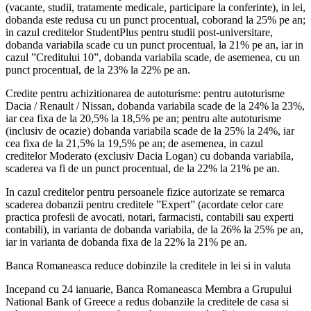
(vacante, studii, tratamente medicale, participare la conferinte), in lei,
dobanda este redusa cu un punct procentual, coborand la 25% pe an;
in cazul creditelor StudentPlus pentru studii post-universitare,
dobanda variabila scade cu un punct procentual, la 21% pe an, iar in
cazul ”Creditului 10”, dobanda variabila scade, de asemenea, cu un
punct procentual, de la 23% la 22% pe an.
Credite pentru achizitionarea de autoturisme: pentru autoturisme
Dacia / Renault / Nissan, dobanda variabila scade de la 24% la 23%,
iar cea fixa de la 20,5% la 18,5% pe an; pentru alte autoturisme
(inclusiv de ocazie) dobanda variabila scade de la 25% la 24%, iar
cea fixa de la 21,5% la 19,5% pe an; de asemenea, in cazul
creditelor Moderato (exclusiv Dacia Logan) cu dobanda variabila,
scaderea va fi de un punct procentual, de la 22% la 21% pe an.
In cazul creditelor pentru persoanele fizice autorizate se remarca
scaderea dobanzii pentru creditele ”Expert” (acordate celor care
practica profesii de avocati, notari, farmacisti, contabili sau experti
contabili), in varianta de dobanda variabila, de la 26% la 25% pe an,
iar in varianta de dobanda fixa de la 22% la 21% pe an.
Banca Romaneasca reduce dobinzile la creditele in lei si in valuta
Incepand cu 24 ianuarie, Banca Romaneasca Membra a Grupului
National Bank of Greece a redus dobanzile la creditele de casa si