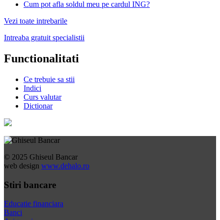
Cum pot afla soldul meu pe cardul ING?
Vezi toate intrebarile
Intreaba gratuit specialistii
Functionalitati
Ce trebuie sa stii
Indici
Curs valutar
Dictionar
© 2025 Ghiseul Bancar
web design
www.dehalo.ro
Stiri bancare
Educatie financiara
Banci