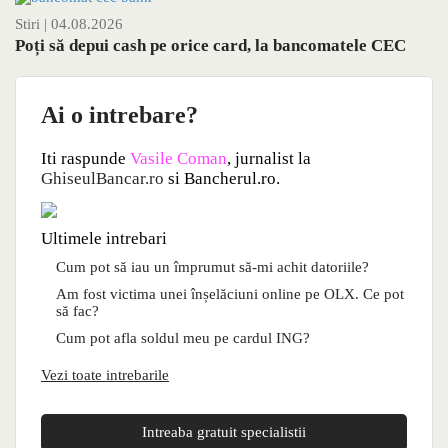
Stiri
| 04.08.2026
Poți să depui cash pe orice card, la bancomatele CEC
Ai o intrebare?
Iti raspunde
Vasile Coman
, jurnalist la
GhiseulBancar.ro
si Bancherul.ro.
Ultimele intrebari
Cum pot să iau un împrumut să-mi achit datoriile?
Am fost victima unei înșelăciuni online pe OLX. Ce pot
să fac?
Cum pot afla soldul meu pe cardul ING?
Vezi toate intrebarile
Intreaba gratuit specialistii