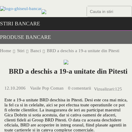
Skip
to
content
STIRI BANCARE
PRODUSE BANCARE
Home
Stiri
Banci
BRD a deschis a 19-a unitate din Pitesti
BRD a deschis a 19-a unitate din Pitesti
12.10.2006
Vasile Pop Coman
0 comentarii
Vizualizari:
125
Este a 19-a unitate BRD deschisa in Pitesti. Desi este cea mai mica,
la fel ca si in celelalte, aici se pot efectua toate operatiunile ce pot
fi oferite clientilor. La inaugurarea de ieri au participat maestrul
Gica Dobrin si sotia acestuia, dar si cativa oameni de afaceri,
clienti fideli ai Group BRD Pitesti. O data cu aceasta deschidere
oficiala, BRD are acoperire in intreg orasul, fiind plasate agentii in
toate cartierele si in cateva complexe comerciale.