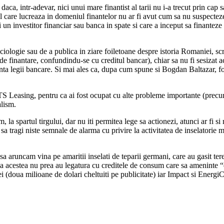
a, intr-adevar, nici unui mare finantist al tarii nu i-a trecut prin cap 
are lucreaza in domeniul finantelor nu ar fi avut cum sa nu suspecteze o
ci un investitor financiar sau banca in spate si care a inceput sa finante
sociologie sau de a publica in ziare foiletoane despre istoria Romaniei, s
de finantare, confundindu-se cu creditul bancar), chiar sa nu fi sesizat
denta legii bancare. Si mai ales ca, dupa cum spune si Bogdan Baltazar, 
Leasing, pentru ca ai fost ocupat cu alte probleme importante (precum sta
alism.
, la spartul tirgului, dar nu iti permitea lege sa actionezi, atunci ar fi 
tragi niste semnale de alarma cu privire la activitatea de inselatorie mi
 sa aruncam vina pe amaritii inselati de teparii germani, care au gasit 
te ca acestea nu prea au legatura cu creditele de consum care sa amenint
mei (doua milioane de dolari cheltuiti pe publicitate) iar Impact si Energi