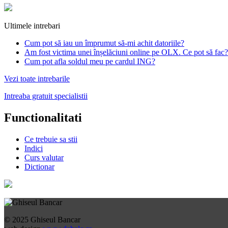
Ultimele intrebari
Cum pot să iau un împrumut să-mi achit datoriile?
Am fost victima unei înșelăciuni online pe OLX. Ce pot să fac?
Cum pot afla soldul meu pe cardul ING?
Vezi toate intrebarile
Intreaba gratuit specialistii
Functionalitati
Ce trebuie sa stii
Indici
Curs valutar
Dictionar
© 2025 Ghiseul Bancar