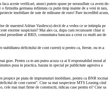
sa faca aceste verificari, atunci putem spune pe nerasuflate ca avem de-
 firmulita germana infiintata cu putin timp inainte de a veni in tara,
ze proiecte imobiliare de sute de milioane de euro! Pare incredibil acum,
crise de maestrul Adrian Vasilescu) decit de a vedea ce se intimpla pe
 aceste enorme suspiciuni? Mai ales ca, dupa cum recunoaste chiar si
fostul presedinte al BRD, comunitatea bancara a cerut cu multi ani de
bilitatea deficitului de cont curent) si pentru ca, fireste, nu te-a
si mai grav. Pentru ca te-am putea acuza ca ai fi responsabilul moral al
nutios pusa in practica, bazata in special pe publicitate agresiva a
teren propice pe piata de imprumuturi imobiliare, pentru ca BNR tocmai
e “deficitul de cont curent”. Cine sa mai suspecteze MTS Leasing cind
Co, cele mai mari firme de constructii, ridicau case pentru ei? Cine sa