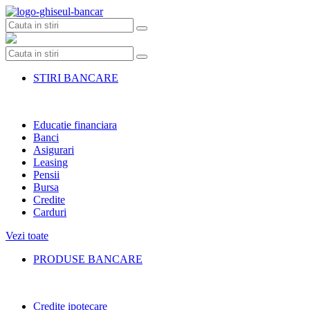
Skip
to
content
STIRI BANCARE
Educatie financiara
Banci
Asigurari
Leasing
Pensii
Bursa
Credite
Carduri
Vezi toate
PRODUSE BANCARE
Credite ipotecare