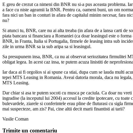
E greu de crezut ca nimeni din BNR nu si-a pus aceasta problema. Iar dac
a face cu niste ageamii la BNR. Pentru ca, oameni buni, un om normal c
fara nici un ban in conturi in afara de capitalul minim necesar, fara ni
nu?
Si atunci tu, BNR, care nu ai alta treaba (in afara de a lansa carti de 
piata bancara si financiara a Romaniei (ca doar leasingul este o forma 
BNR, in Franta, Italia si Portugalia, firmele de leasing intra sub inci
zile in urma BNR sa ia sub aripa sa si leasingul.
Sa presupunem insa, BNR, ca nu ai observat seriozitatea firmulitei MTS 
obligat legea. In acest caz insa, te putem acuza linistiti de neprofesion
Iar daca ai fi orgolios si ai spune ca stiai, dupa cum se lauda multi acum
tepei MTS Leasing in Romania. Aveai datoria morala, daca nu legala, sa 
MTS Leasing.
Dar chiar si asa te putem socoti cu musca pe caciula. Ca doar nu vreti
ingradise (la inceputul lui 2004) accesul la credite ipotecare, cu toa
bulevardele, ziarele si conferintele erau pline de fluturasi cu sigla fir
mai suspecteze, am zis? Pai, cine altii decit marii finantisti ai tarii?
Vasile Coman
Trimite un comentariu