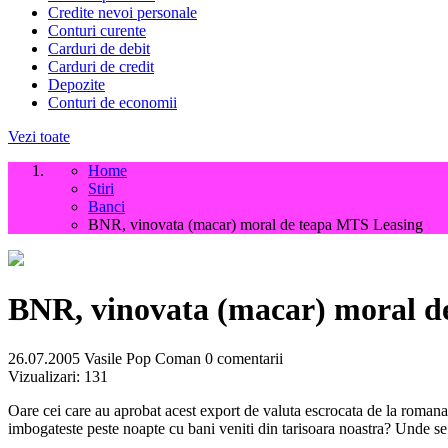
Credite nevoi personale
Conturi curente
Carduri de debit
Carduri de credit
Depozite
Conturi de economii
Vezi toate
Home
Stiri
Banci
BNR, vinovata (macar) moral de teapa MTS Leasing
BNR, vinovata (macar) moral d
26.07.2005
Vasile Pop Coman
0 comentarii
Vizualizari:
131
Oare cei care au aprobat acest export de valuta escrocata de la romana
imbogateste peste noapte cu bani veniti din tarisoara noastra? Unde se s