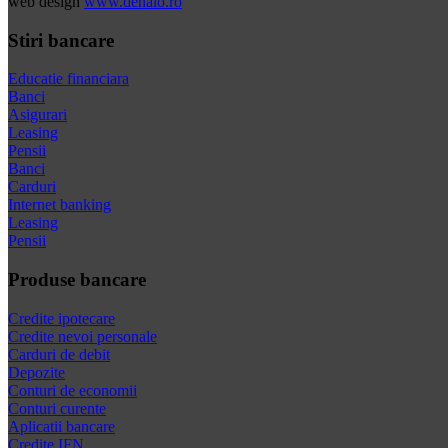
web design
www.dehalo.ro
Stiri bancare
Educatie financiara
Banci
Asigurari
Leasing
Pensii
Banci
Carduri
Internet banking
Leasing
Pensii
Produse bancare
Credite ipotecare
Credite nevoi personale
Carduri de debit
Depozite
Conturi de economii
Conturi curente
Aplicatii bancare
Credite IFN