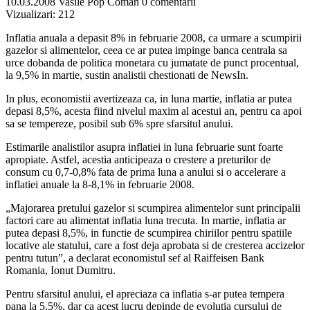
10.03.2008
Vasile Pop Coman
0 comentarii
Vizualizari:
212
Inflatia anuala a depasit 8% in februarie 2008, ca urmare a scumpirii
gazelor si alimentelor, ceea ce ar putea impinge banca centrala sa
urce dobanda de politica monetara cu jumatate de punct procentual,
la 9,5% in martie, sustin analistii chestionati de NewsIn.
In plus, economistii avertizeaza ca, in luna martie, inflatia ar putea
depasi 8,5%, acesta fiind nivelul maxim al acestui an, pentru ca apoi
sa se tempereze, posibil sub 6% spre sfarsitul anului.
Estimarile analistilor asupra inflatiei in luna februarie sunt foarte
apropiate. Astfel, acestia anticipeaza o crestere a preturilor de
consum cu 0,7-0,8% fata de prima luna a anului si o accelerare a
inflatiei anuale la 8-8,1% in februarie 2008.
„Majorarea pretului gazelor si scumpirea alimentelor sunt principalii
factori care au alimentat inflatia luna trecuta. In martie, inflatia ar
putea depasi 8,5%, in functie de scumpirea chiriilor pentru spatiile
locative ale statului, care a fost deja aprobata si de cresterea accizelor
pentru tutun”, a declarat economistul sef al Raiffeisen Bank
Romania, Ionut Dumitru.
Pentru sfarsitul anului, el apreciaza ca inflatia s-ar putea tempera
pana la 5,5%, dar ca acest lucru depinde de evolutia cursului de