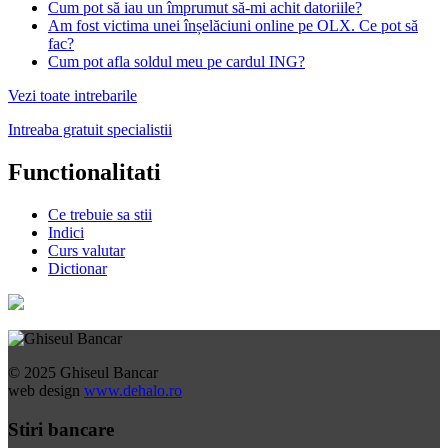
Cum pot să iau un împrumut să-mi achit datoriile?
Am fost victima unei înșelăciuni online pe OLX. Ce pot să
fac?
Cum pot afla soldul meu pe cardul ING?
Vezi toate intrebarile
Intreaba gratuit specialistii
Functionalitati
Ce trebuie sa stii
Indici
Curs valutar
Dictionar
© 2025 Ghiseul Bancar
web design
www.dehalo.ro
Stiri bancare