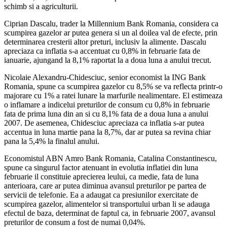
schimb si a agriculturii.
Ciprian Dascalu, trader la Millennium Bank Romania, considera ca
scumpirea gazelor ar putea genera si un al doilea val de efecte, prin
determinarea cresterii altor preturi, inclusiv la alimente. Dascalu
apreciaza ca inflatia s-a accentuat cu 0,8% in februarie fata de
ianuarie, ajungand la 8,1% raportat la a doua luna a anului trecut.
Nicolaie Alexandru-Chidesciuc, senior economist la ING Bank
Romania, spune ca scumpirea gazelor cu 8,5% se va reflecta printr-o
majorare cu 1% a ratei lunare la marfurile nealimentare. El estimeaza
o inflamare a indicelui preturilor de consum cu 0,8% in februarie
fata de prima luna din an si cu 8,1% fata de a doua luna a anului
2007. De asemenea, Chidesciuc apreciaza ca inflatia s-ar putea
accentua in luna martie pana la 8,7%, dar ar putea sa revina chiar
pana la 5,4% la finalul anului.
Economistul ABN Amro Bank Romania, Catalina Constantinescu,
spune ca singurul factor atenuant in evolutia inflatiei din luna
februarie il constituie aprecierea leului, ca medie, fata de luna
anterioara, care ar putea diminua avansul preturilor pe partea de
servicii de telefonie. Ea a adaugat ca presiunilor exercitate de
scumpirea gazelor, alimentelor si transportului urban li se adauga
efectul de baza, determinat de faptul ca, in februarie 2007, avansul
preturilor de consum a fost de numai 0,04%.