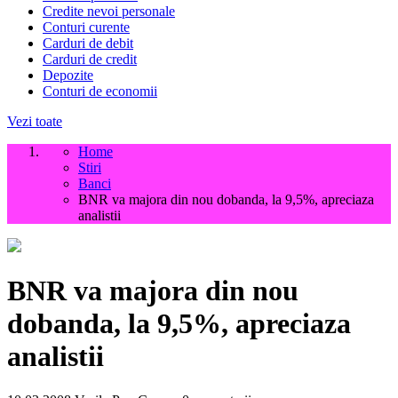
Credite nevoi personale
Conturi curente
Carduri de debit
Carduri de credit
Depozite
Conturi de economii
Vezi toate
Home
Stiri
Banci
BNR va majora din nou dobanda, la 9,5%, apreciaza
analistii
BNR va majora din nou
dobanda, la 9,5%, apreciaza
analistii