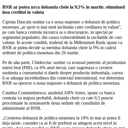
BNR ar putea urca dobanda cheie la 9,5% in martie, stimuland
insa creditul in valuta
Ciprian Dascalu sustine ca o noua majorare a dobanzii de politica
monetara „ar spori si mai mult inclinatia catre creditarea in valuta”,
pe care banca centrala incearca sa o descurajeze, in special pe
segmentul populatiei, din cauza vulnerabilitatii la oscilatiile de curs
valutar. In aceste conditii, traderul de la Millennium Bank spune ca
BNR ar putea decide sa mentina dobanda cheie la 9% in cadrul
sedintei de politica monetara din 26 martie.
Pe de alta parte, Chidesciuc sustine ca avansul puternic al produsului
intern brut (PIB), cu 6% anul trecut, care sugereaza o crestere
sustinuta a consumului si datele despre productia industriala, carora
li se adauga incertitudinea din contextul international, vor determina
BNR sa opereze o noua majorare a dobanzii de politica monetara.
Catalina Constantinescu, analistul ABN Amro, spune ca banca
centrala va majora probabil, dobanda cheie cu cate 0,5 puncte
procentuale in urmatoarele doua sedinte ale consiliului de
administratie al BNR.
„Cresterea dobanzii de politica monetara la 10% in mai ar putea fi
deja tarzie, consider ca ar fi de preferat sa atingem acest nivel in