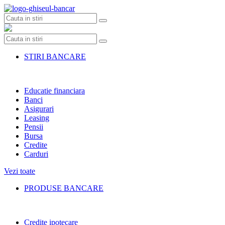
Skip
to
content
STIRI BANCARE
Educatie financiara
Banci
Asigurari
Leasing
Pensii
Bursa
Credite
Carduri
Vezi toate
PRODUSE BANCARE
Credite ipotecare