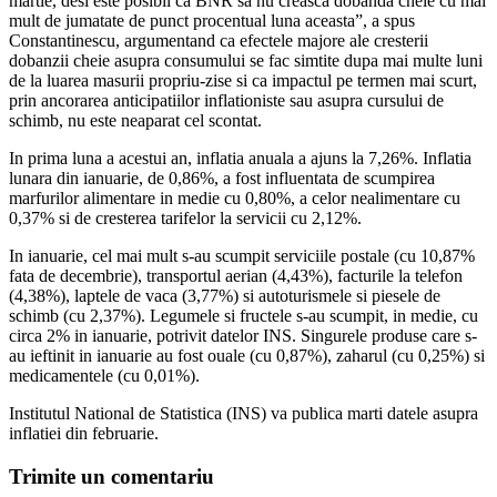
martie, desi este posibil ca BNR sa nu creasca dobanda cheie cu mai
mult de jumatate de punct procentual luna aceasta”, a spus
Constantinescu, argumentand ca efectele majore ale cresterii
dobanzii cheie asupra consumului se fac simtite dupa mai multe luni
de la luarea masurii propriu-zise si ca impactul pe termen mai scurt,
prin ancorarea anticipatiilor inflationiste sau asupra cursului de
schimb, nu este neaparat cel scontat.
In prima luna a acestui an, inflatia anuala a ajuns la 7,26%. Inflatia
lunara din ianuarie, de 0,86%, a fost influentata de scumpirea
marfurilor alimentare in medie cu 0,80%, a celor nealimentare cu
0,37% si de cresterea tarifelor la servicii cu 2,12%.
In ianuarie, cel mai mult s-au scumpit serviciile postale (cu 10,87%
fata de decembrie), transportul aerian (4,43%), facturile la telefon
(4,38%), laptele de vaca (3,77%) si autoturismele si piesele de
schimb (cu 2,37%). Legumele si fructele s-au scumpit, in medie, cu
circa 2% in ianuarie, potrivit datelor INS. Singurele produse care s-
au ieftinit in ianuarie au fost ouale (cu 0,87%), zaharul (cu 0,25%) si
medicamentele (cu 0,01%).
Institutul National de Statistica (INS) va publica marti datele asupra
inflatiei din februarie.
Trimite un comentariu