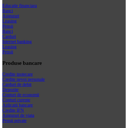
Educatie financiara
Banci
Asigurari
Leasing
Pensii
Banci
Carduri
Internet banking
Leasing
Pensii
Produse bancare
Credite ipotecare
Credite nevoi personale
Carduri de debit
Depozite
Conturi de economii
Conturi curente
Aplicatii bancare
Credite IFN
Asigurari de viata
Pensii private