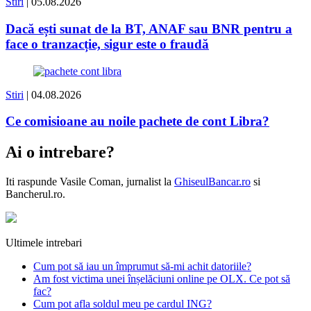
Stiri
| 05.08.2026
Dacă ești sunat de la BT, ANAF sau BNR pentru a
face o tranzacție, sigur este o fraudă
Stiri
| 04.08.2026
Ce comisioane au noile pachete de cont Libra?
Ai o intrebare?
Iti raspunde
Vasile Coman
, jurnalist la
GhiseulBancar.ro
si
Bancherul.ro.
Ultimele intrebari
Cum pot să iau un împrumut să-mi achit datoriile?
Am fost victima unei înșelăciuni online pe OLX. Ce pot să
fac?
Cum pot afla soldul meu pe cardul ING?