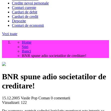
Credite nevoi personale
Conturi curente
Carduri de debit
Carduri de credit
Depozite
Conturi de economii
Vezi toate
Home
Stiri
Banci
BNR spune adio societatilor de creditare!
BNR spune adio societatilor de
creditare!
15.12.2005
Vasile Pop Coman
0 comentarii
Vizualizari:
122
De asemenea, potrivit cadrului legislativ mentionat este interzis ca