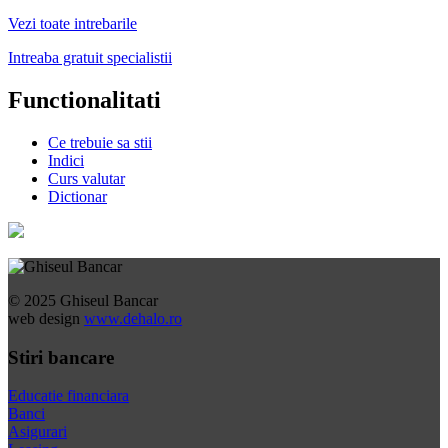
Vezi toate intrebarile
Intreaba gratuit specialistii
Functionalitati
Ce trebuie sa stii
Indici
Curs valutar
Dictionar
© 2025 Ghiseul Bancar
web design
www.dehalo.ro
Stiri bancare
Educatie financiara
Banci
Asigurari