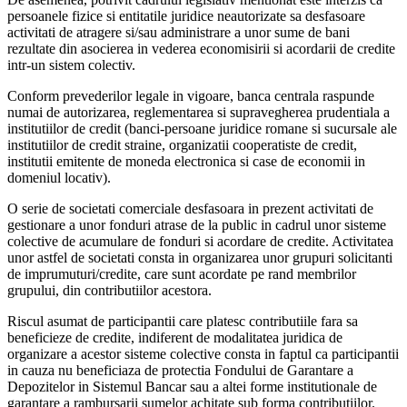
persoanele fizice si entitatile juridice neautorizate sa desfasoare
activitati de atragere si/sau administrare a unor sume de bani
rezultate din asocierea in vederea economisirii si acordarii de credite
intr-un sistem colectiv.
Conform prevederilor legale in vigoare, banca centrala raspunde
numai de autorizarea, reglementarea si supravegherea prudentiala a
institutiilor de credit (banci-persoane juridice romane si sucursale ale
institutiilor de credit straine, organizatii cooperatiste de credit,
institutii emitente de moneda electronica si case de economii in
domeniul locativ).
O serie de societati comerciale desfasoara in prezent activitati de
gestionare a unor fonduri atrase de la public in cadrul unor sisteme
colective de acumulare de fonduri si acordare de credite. Activitatea
unor astfel de societati consta in organizarea unor grupuri solicitanti
de imprumuturi/credite, care sunt acordate pe rand membrilor
grupului, din contributiilor acestora.
Riscul asumat de participantii care platesc contributiile fara sa
beneficieze de credite, indiferent de modalitatea juridica de
organizare a acestor sisteme colective consta in faptul ca participantii
in cauza nu beneficiaza de protectia Fondului de Garantare a
Depozitelor in Sistemul Bancar sau a altei forme institutionale de
garantare a rambursarii sumelor achitate sub forma contributiilor.