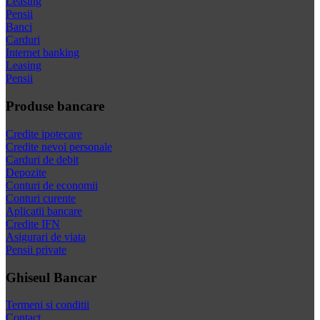
Leasing
Pensii
Banci
Carduri
Internet banking
Leasing
Pensii
Produse bancare
Credite ipotecare
Credite nevoi personale
Carduri de debit
Depozite
Conturi de economii
Conturi curente
Aplicatii bancare
Credite IFN
Asigurari de viata
Pensii private
Ghiseul Bancar
Termeni si conditii
Contact