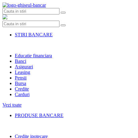
Skip
to
content
STIRI BANCARE
Educatie financiara
Banci
Asigurari
Leasing
Pensii
Bursa
Credite
Carduri
Vezi toate
PRODUSE BANCARE
Credite ipotecare