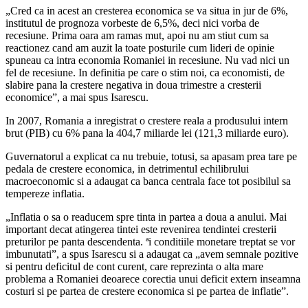
„Cred ca in acest an cresterea economica se va situa in jur de 6%,
institutul de prognoza vorbeste de 6,5%, deci nici vorba de
recesiune. Prima oara am ramas mut, apoi nu am stiut cum sa
reactionez cand am auzit la toate posturile cum lideri de opinie
spuneau ca intra economia Romaniei in recesiune. Nu vad nici un
fel de recesiune. In definitia pe care o stim noi, ca economisti, de
slabire pana la crestere negativa in doua trimestre a cresterii
economice”, a mai spus Isarescu.
In 2007, Romania a inregistrat o crestere reala a produsului intern
brut (PIB) cu 6% pana la 404,7 miliarde lei (121,3 miliarde euro).
Guvernatorul a explicat ca nu trebuie, totusi, sa apasam prea tare pe
pedala de crestere economica, in detrimentul echilibrului
macroeconomic si a adaugat ca banca centrala face tot posibilul sa
tempereze inflatia.
„Inflatia o sa o readucem spre tinta in partea a doua a anului. Mai
important decat atingerea tintei este revenirea tendintei cresterii
preturilor pe panta descendenta. ªi conditiile monetare treptat se vor
imbunutati”, a spus Isarescu si a adaugat ca „avem semnale pozitive
si pentru deficitul de cont curent, care reprezinta o alta mare
problema a Romaniei deoarece corectia unui deficit extern inseamna
costuri si pe partea de crestere economica si pe partea de inflatie”.