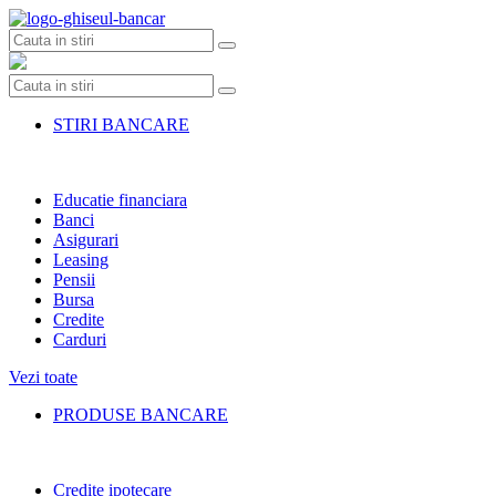
Skip
to
content
STIRI BANCARE
Educatie financiara
Banci
Asigurari
Leasing
Pensii
Bursa
Credite
Carduri
Vezi toate
PRODUSE BANCARE
Credite ipotecare