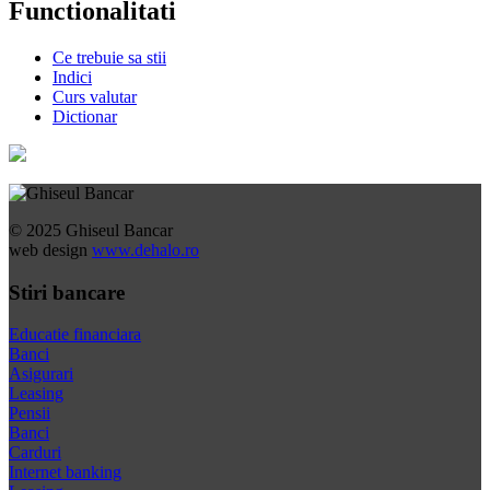
Functionalitati
Ce trebuie sa stii
Indici
Curs valutar
Dictionar
© 2025 Ghiseul Bancar
web design
www.dehalo.ro
Stiri bancare
Educatie financiara
Banci
Asigurari
Leasing
Pensii
Banci
Carduri
Internet banking