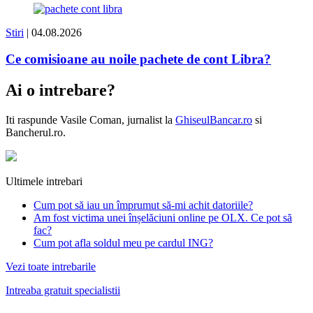
Stiri
| 04.08.2026
Ce comisioane au noile pachete de cont Libra?
Ai o intrebare?
Iti raspunde
Vasile Coman
, jurnalist la
GhiseulBancar.ro
si
Bancherul.ro.
Ultimele intrebari
Cum pot să iau un împrumut să-mi achit datoriile?
Am fost victima unei înșelăciuni online pe OLX. Ce pot să
fac?
Cum pot afla soldul meu pe cardul ING?
Vezi toate intrebarile
Intreaba gratuit specialistii