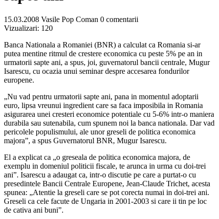
15.03.2008
Vasile Pop Coman
0 comentarii
Vizualizari:
120
Banca Nationala a Romaniei (BNR) a calculat ca Romania si-ar
putea mentine ritmul de crestere economica cu peste 5% pe an in
urmatorii sapte ani, a spus, joi, guvernatorul bancii centrale, Mugur
Isarescu, cu ocazia unui seminar despre accesarea fondurilor
europene.
„Nu vad pentru urmatorii sapte ani, pana in momentul adoptarii
euro, lipsa vreunui ingredient care sa faca imposibila in Romania
asigurarea unei cresteri economice potentiale cu 5-6% intr-o maniera
durabila sau sutenabila, cum spunem noi la banca nationala. Dar vad
pericolele populismului, ale unor greseli de politica economica
majora”, a spus Guvernatorul BNR, Mugur Isarescu.
El a explicat ca „o greseala de politica economica majora, de
exemplu in domeniul politicii fiscale, te arunca in urma cu doi-trei
ani”. Isarescu a adaugat ca, intr-o discutie pe care a purtat-o cu
presedintele Bancii Centrale Europene, Jean-Claude Trichet, acesta
spunea: „Atentie la greseli care se pot corecta numai in doi-trei ani.
Greseli ca cele facute de Ungaria in 2001-2003 si care ii tin pe loc
de cativa ani buni”.