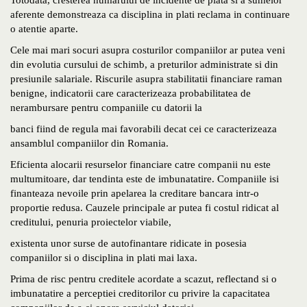
Totodata, cresterea numarului de incidente de plata si a sumelor
aferente demonstreaza ca disciplina in plati reclama in continuare
o atentie aparte.
Cele mai mari socuri asupra costurilor companiilor ar putea veni
din evolutia cursului de schimb, a preturilor administrate si din
presiunile salariale. Riscurile asupra stabilitatii financiare raman
benigne, indicatorii care caracterizeaza probabilitatea de
nerambursare pentru companiile cu datorii la
banci fiind de regula mai favorabili decat cei ce caracterizeaza
ansamblul companiilor din Romania.
Eficienta alocarii resurselor financiare catre companii nu este
multumitoare, dar tendinta este de imbunatatire. Companiile isi
finanteaza nevoile prin apelarea la creditare bancara intr-o
proportie redusa. Cauzele principale ar putea fi costul ridicat al
creditului, penuria proiectelor viabile,
existenta unor surse de autofinantare ridicate in posesia
companiilor si o disciplina in plati mai laxa.
Prima de risc pentru creditele acordate a scazut, reflectand si o
imbunatatire a perceptiei creditorilor cu privire la capacitatea