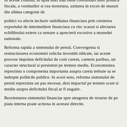
In aceste conditii, in lipsa unei mai bune coordonari intre politica
fiscala, a veniturilor si cea monetara, uzitarea in exces de masuri
din ultima categorie de
politici va afecta inclusiv stabilitatea financiara prin cresterea
exportului de intermediere financiara cu risc scazut si afectarea
echilibrului extern ca urmare a aprecierii excesive a monedei
nationale.
Reforma rapida a sistemului de pensii. Convergenta si
restructurarea economiei solicita investitii ridicate, iar aceste
procese imprima deficitului de cont curent, caeteris paribus, un
caracter structural si persistent pe termen mediu. Economisirea
reprezinta o componenta importanta asupra careia trebuie sa se
indrepte politicile publice. In acest sens, reforma sistemului de
pensii reprezinta un pas necesar, desi impactul pe termen scurt si
mediu asupra deficitului fiscal ar fi negativ.
Reorientarea sistemului financiar spre atragerea de resurse de pe
piata interna poate actiona in aceeasi directie.