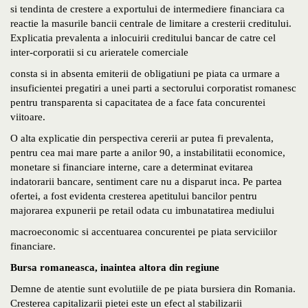
si tendinta de crestere a exportului de intermediere financiara ca
reactie la masurile bancii centrale de limitare a cresterii creditului.
Explicatia prevalenta a inlocuirii creditului bancar de catre cel
inter-corporatii si cu arieratele comerciale
consta si in absenta emiterii de obligatiuni pe piata ca urmare a
insuficientei pregatiri a unei parti a sectorului corporatist romanesc
pentru transparenta si capacitatea de a face fata concurentei
viitoare.
O alta explicatie din perspectiva cererii ar putea fi prevalenta,
pentru cea mai mare parte a anilor 90, a instabilitatii economice,
monetare si financiare interne, care a determinat evitarea
indatorarii bancare, sentiment care nu a disparut inca. Pe partea
ofertei, a fost evidenta cresterea apetitului bancilor pentru
majorarea expunerii pe retail odata cu imbunatatirea mediului
macroeconomic si accentuarea concurentei pe piata serviciilor
financiare.
Bursa romaneasca, inaintea altora din regiune
Demne de atentie sunt evolutiile de pe piata bursiera din Romania.
Cresterea capitalizarii pietei este un efect al stabilizarii