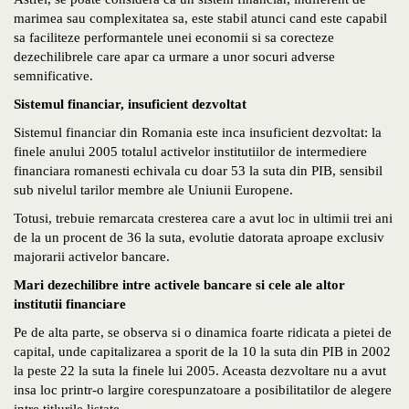
marimea sau complexitatea sa, este stabil atunci cand este capabil
sa faciliteze performantele unei economii si sa corecteze
dezechilibrele care apar ca urmare a unor socuri adverse
semnificative.
Sistemul financiar, insuficient dezvoltat
Sistemul financiar din Romania este inca insuficient dezvoltat: la
finele anului 2005 totalul activelor institutiilor de intermediere
financiara romanesti echivala cu doar 53 la suta din PIB, sensibil
sub nivelul tarilor membre ale Uniunii Europene.
Totusi, trebuie remarcata cresterea care a avut loc in ultimii trei ani
de la un procent de 36 la suta, evolutie datorata aproape exclusiv
majorarii activelor bancare.
Mari dezechilibre intre activele bancare si cele ale altor
institutii financiare
Pe de alta parte, se observa si o dinamica foarte ridicata a pietei de
capital, unde capitalizarea a sporit de la 10 la suta din PIB in 2002
la peste 22 la suta la finele lui 2005. Aceasta dezvoltare nu a avut
insa loc printr-o largire corespunzatoare a posibilitatilor de alegere