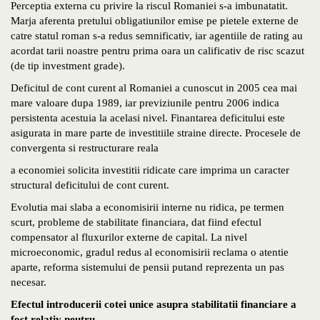
Perceptia externa cu privire la riscul Romaniei s-a imbunatatit.
Marja aferenta pretului obligatiunilor emise pe pietele externe de
catre statul roman s-a redus semnificativ, iar agentiile de rating au
acordat tarii noastre pentru prima oara un calificativ de risc scazut
(de tip investment grade).
Deficitul de cont curent al Romaniei a cunoscut in 2005 cea mai
mare valoare dupa 1989, iar previziunile pentru 2006 indica
persistenta acestuia la acelasi nivel. Finantarea deficitului este
asigurata in mare parte de investitiile straine directe. Procesele de
convergenta si restructurare reala
a economiei solicita investitii ridicate care imprima un caracter
structural deficitului de cont curent.
Evolutia mai slaba a economisirii interne nu ridica, pe termen
scurt, probleme de stabilitate financiara, dat fiind efectul
compensator al fluxurilor externe de capital. La nivel
microeconomic, gradul redus al economisirii reclama o atentie
aparte, reforma sistemului de pensii putand reprezenta un pas
necesar.
Efectul introducerii cotei unice asupra stabilitatii financiare a
fost relativ neutru