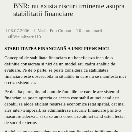
BNR: nu exista riscuri iminente asupra
stabilitatii financiare
06.07.2006
Vasile Pop Coman
0 comentarii
Vizualizari:
110
STABILITATEA FINANCIARÃ A UNEI PIEÞE MICI
Conceptul de stabilitate financiara nu beneficiaza inca de o
definitie consacrata si nici de un model sau cadru analitic de
evaluare. Pe de o parte, se poate considera ca stabilitatea
financiara este observabila in situatiile in care nu se manifesta nici
o criza sistemica.
Pe de alta parte, tinand cont de functiile pe care le are sistemul
financiar, se poate aprecia ca acesta este stabil atunci cand este
capabil sa aloce eficient resursele economice (atat spatial, cat mai
ales inter-temporal), sa administreze riscurile financiare printr-o
masurare adecvata si sa se auto-corecteze atunci cand este afectat
de socuri externe.
Astfel, se poate considera ca un sistem financiar, indiferent de