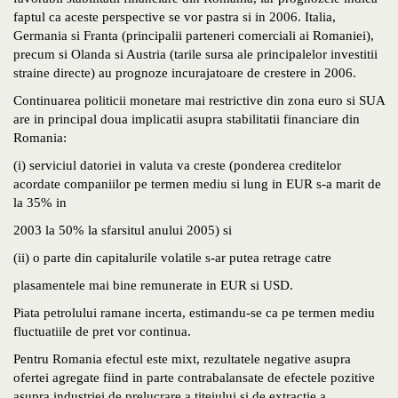
faptul ca aceste perspective se vor pastra si in 2006. Italia,
Germania si Franta (principalii parteneri comerciali ai Romaniei),
precum si Olanda si Austria (tarile sursa ale principalelor investitii
straine directe) au prognoze incurajatoare de crestere in 2006.
Continuarea politicii monetare mai restrictive din zona euro si SUA
are in principal doua implicatii asupra stabilitatii financiare din
Romania:
(i) serviciul datoriei in valuta va creste (ponderea creditelor
acordate companiilor pe termen mediu si lung in EUR s-a marit de
la 35% in
2003 la 50% la sfarsitul anului 2005) si
(ii) o parte din capitalurile volatile s-ar putea retrage catre
plasamentele mai bine remunerate in EUR si USD.
Piata petrolului ramane incerta, estimandu-se ca pe termen mediu
fluctuatiile de pret vor continua.
Pentru Romania efectul este mixt, rezultatele negative asupra
ofertei agregate fiind in parte contrabalansate de efectele pozitive
asupra industriei de prelucrare a titeiului si de extractie a