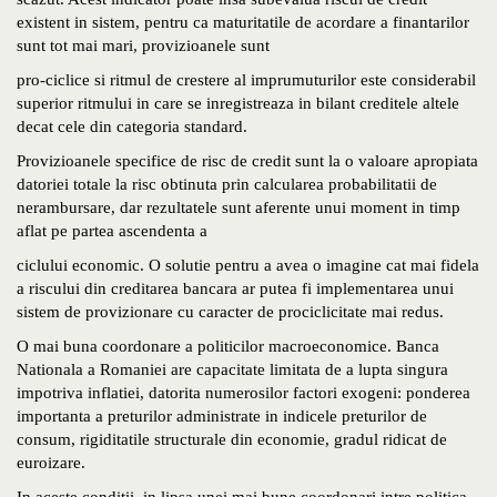
existent in sistem, pentru ca maturitatile de acordare a finantarilor
sunt tot mai mari, provizioanele sunt
pro-ciclice si ritmul de crestere al imprumuturilor este considerabil
superior ritmului in care se inregistreaza in bilant creditele altele
decat cele din categoria standard.
Provizioanele specifice de risc de credit sunt la o valoare apropiata
datoriei totale la risc obtinuta prin calcularea probabilitatii de
nerambursare, dar rezultatele sunt aferente unui moment in timp
aflat pe partea ascendenta a
ciclului economic. O solutie pentru a avea o imagine cat mai fidela
a riscului din creditarea bancara ar putea fi implementarea unui
sistem de provizionare cu caracter de prociclicitate mai redus.
O mai buna coordonare a politicilor macroeconomice. Banca
Nationala a Romaniei are capacitate limitata de a lupta singura
impotriva inflatiei, datorita numerosilor factori exogeni: ponderea
importanta a preturilor administrate in indicele preturilor de
consum, rigiditatile structurale din economie, gradul ridicat de
euroizare.