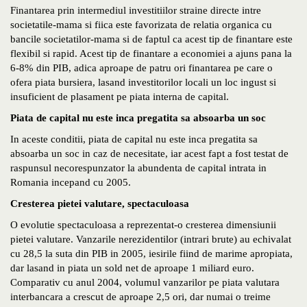
Finantarea prin intermediul investitiilor straine directe intre
societatile-mama si fiica este favorizata de relatia organica cu
bancile societatilor-mama si de faptul ca acest tip de finantare este
flexibil si rapid. Acest tip de finantare a economiei a ajuns pana la
6-8% din PIB, adica aproape de patru ori finantarea pe care o
ofera piata bursiera, lasand investitorilor locali un loc ingust si
insuficient de plasament pe piata interna de capital.
Piata de capital nu este inca pregatita sa absoarba un soc
In aceste conditii, piata de capital nu este inca pregatita sa
absoarba un soc in caz de necesitate, iar acest fapt a fost testat de
raspunsul necorespunzator la abundenta de capital intrata in
Romania incepand cu 2005.
Cresterea pietei valutare, spectaculoasa
O evolutie spectaculoasa a reprezentat-o cresterea dimensiunii
pietei valutare. Vanzarile nerezidentilor (intrari brute) au echivalat
cu 28,5 la suta din PIB in 2005, iesirile fiind de marime apropiata,
dar lasand in piata un sold net de aproape 1 miliard euro.
Comparativ cu anul 2004, volumul vanzarilor pe piata valutara
interbancara a crescut de aproape 2,5 ori, dar numai o treime