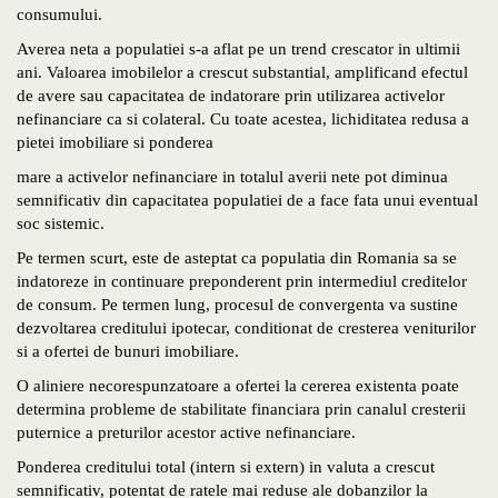
consumului.
Averea neta a populatiei s-a aflat pe un trend crescator in ultimii
ani. Valoarea imobilelor a crescut substantial, amplificand efectul
de avere sau capacitatea de indatorare prin utilizarea activelor
nefinanciare ca si colateral. Cu toate acestea, lichiditatea redusa a
pietei imobiliare si ponderea
mare a activelor nefinanciare in totalul averii nete pot diminua
semnificativ din capacitatea populatiei de a face fata unui eventual
soc sistemic.
Pe termen scurt, este de asteptat ca populatia din Romania sa se
indatoreze in continuare preponderent prin intermediul creditelor
de consum. Pe termen lung, procesul de convergenta va sustine
dezvoltarea creditului ipotecar, conditionat de cresterea veniturilor
si a ofertei de bunuri imobiliare.
O aliniere necorespunzatoare a ofertei la cererea existenta poate
determina probleme de stabilitate financiara prin canalul cresterii
puternice a preturilor acestor active nefinanciare.
Ponderea creditului total (intern si extern) in valuta a crescut
semnificativ, potentat de ratele mai reduse ale dobanzilor la