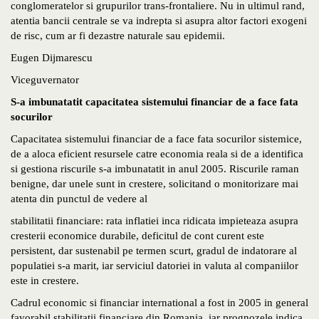
conglomeratelor si grupurilor trans-frontaliere. Nu in ultimul rand,
atentia bancii centrale se va indrepta si asupra altor factori exogeni
de risc, cum ar fi dezastre naturale sau epidemii.
Eugen Dijmarescu
Viceguvernator
S-a imbunatatit capacitatea sistemului financiar de a face fata
socurilor
Capacitatea sistemului financiar de a face fata socurilor sistemice,
de a aloca eficient resursele catre economia reala si de a identifica
si gestiona riscurile s-a imbunatatit in anul 2005. Riscurile raman
benigne, dar unele sunt in crestere, solicitand o monitorizare mai
atenta din punctul de vedere al
stabilitatii financiare: rata inflatiei inca ridicata impieteaza asupra
cresterii economice durabile, deficitul de cont curent este
persistent, dar sustenabil pe termen scurt, gradul de indatorare al
populatiei s-a marit, iar serviciul datoriei in valuta al companiilor
este in crestere.
Cadrul economic si financiar international a fost in 2005 in general
favorabil stabilitatii financiare din Romania, iar prognozele indica