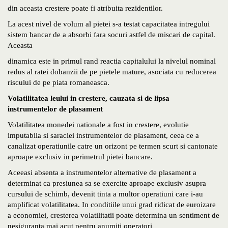
din aceasta crestere poate fi atribuita rezidentilor.
La acest nivel de volum al pietei s-a testat capacitatea intregului
sistem bancar de a absorbi fara socuri astfel de miscari de capital.
Aceasta
dinamica este in primul rand reactia capitalului la nivelul nominal
redus al ratei dobanzii de pe pietele mature, asociata cu reducerea
riscului de pe piata romaneasca.
Volatilitatea leului in crestere, cauzata si de lipsa
instrumentelor de plasament
Volatilitatea monedei nationale a fost in crestere, evolutie
imputabila si saraciei instrumentelor de plasament, ceea ce a
canalizat operatiunile catre un orizont pe termen scurt si cantonate
aproape exclusiv in perimetrul pietei bancare.
Aceeasi absenta a instrumentelor alternative de plasament a
determinat ca presiunea sa se exercite aproape exclusiv asupra
cursului de schimb, devenit tinta a multor operatiuni care i-au
amplificat volatilitatea. In conditiile unui grad ridicat de euroizare
a economiei, cresterea volatilitatii poate determina un sentiment de
nesiguranta mai acut pentru anumiti operatori