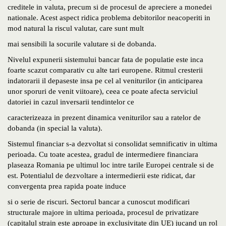
creditele in valuta, precum si de procesul de apreciere a monedei
nationale. Acest aspect ridica problema debitorilor neacoperiti in
mod natural la riscul valutar, care sunt mult
mai sensibili la socurile valutare si de dobanda.
Nivelul expunerii sistemului bancar fata de populatie este inca
foarte scazut comparativ cu alte tari europene. Ritmul cresterii
indatorarii il depaseste insa pe cel al veniturilor (in anticiparea
unor sporuri de venit viitoare), ceea ce poate afecta serviciul
datoriei in cazul inversarii tendintelor ce
caracterizeaza in prezent dinamica veniturilor sau a ratelor de
dobanda (in special la valuta).
Sistemul financiar s-a dezvoltat si consolidat semnificativ in ultima
perioada. Cu toate acestea, gradul de intermediere financiara
plaseaza Romania pe ultimul loc intre tarile Europei centrale si de
est. Potentialul de dezvoltare a intermedierii este ridicat, dar
convergenta prea rapida poate induce
si o serie de riscuri. Sectorul bancar a cunoscut modificari
structurale majore in ultima perioada, procesul de privatizare
(capitalul strain este aproape in exclusivitate din UE) jucand un rol