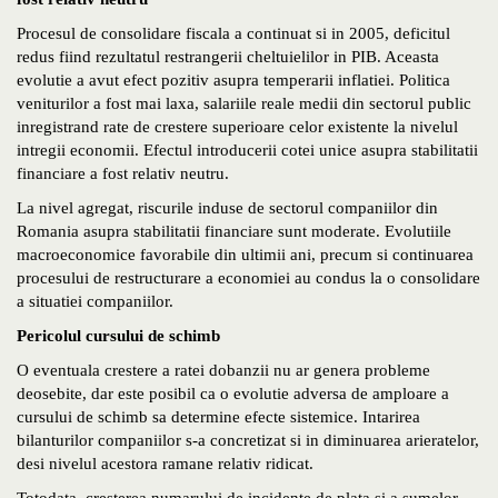
Procesul de consolidare fiscala a continuat si in 2005, deficitul
redus fiind rezultatul restrangerii cheltuielilor in PIB. Aceasta
evolutie a avut efect pozitiv asupra temperarii inflatiei. Politica
veniturilor a fost mai laxa, salariile reale medii din sectorul public
inregistrand rate de crestere superioare celor existente la nivelul
intregii economii. Efectul introducerii cotei unice asupra stabilitatii
financiare a fost relativ neutru.
La nivel agregat, riscurile induse de sectorul companiilor din
Romania asupra stabilitatii financiare sunt moderate. Evolutiile
macroeconomice favorabile din ultimii ani, precum si continuarea
procesului de restructurare a economiei au condus la o consolidare
a situatiei companiilor.
Pericolul cursului de schimb
O eventuala crestere a ratei dobanzii nu ar genera probleme
deosebite, dar este posibil ca o evolutie adversa de amploare a
cursului de schimb sa determine efecte sistemice. Intarirea
bilanturilor companiilor s-a concretizat si in diminuarea arieratelor,
desi nivelul acestora ramane relativ ridicat.