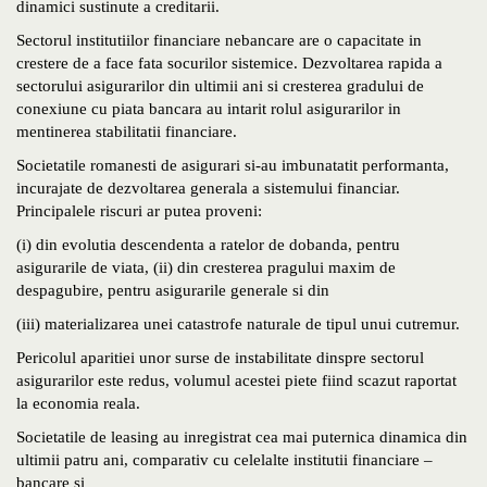
dinamici sustinute a creditarii.
Sectorul institutiilor financiare nebancare are o capacitate in
crestere de a face fata socurilor sistemice. Dezvoltarea rapida a
sectorului asigurarilor din ultimii ani si cresterea gradului de
conexiune cu piata bancara au intarit rolul asigurarilor in
mentinerea stabilitatii financiare.
Societatile romanesti de asigurari si-au imbunatatit performanta,
incurajate de dezvoltarea generala a sistemului financiar.
Principalele riscuri ar putea proveni:
(i) din evolutia descendenta a ratelor de dobanda, pentru
asigurarile de viata, (ii) din cresterea pragului maxim de
despagubire, pentru asigurarile generale si din
(iii) materializarea unei catastrofe naturale de tipul unui cutremur.
Pericolul aparitiei unor surse de instabilitate dinspre sectorul
asigurarilor este redus, volumul acestei piete fiind scazut raportat
la economia reala.
Societatile de leasing au inregistrat cea mai puternica dinamica din
ultimii patru ani, comparativ cu celelalte institutii financiare –
bancare si