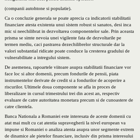
(companii autohtone si populatie).
Ca o concluzie generala se poate aprecia ca indicatorii stabilitatii
financiare atesta existenta unui sistem robust si sanatos, desi inca
mic si neechilibrat in dezvoltarea componentelor sale. Prin aceasta
prisma se simte nevoia unei vigilente fata de dezvoltarile pe
termen mediu, caci pastrarea dezechilibrelor structurale dar la
valori substantial ridicate poate conduce la cresterea gradului de
vulnerabilitate a intregului sistem.
De asemenea, rapoartele viitoare asupra stabilitatii financiare vor
face loc si altor domenii, precum fondurile de pensii, piata
instrumentelor derivate de credit si a fondurilor de acoperire a
riscurilor. Ultimele doua componente se afla in proces de
liberalizare in cursul trimestrului trei din acest an, respectiv
evaluare de catre autoritatea monetara precum si de cunoastere de
catre clientela.
Banca Nationala a Romaniei este interesata de aceste domenii cu
atat mai mult cu cat atentia supravegherii la nivel european va
impune si Romaniei o analiza atenta asupra unor segmente extrem
de dinamice ale pietelor financiare, inclusiv din prisma interesului