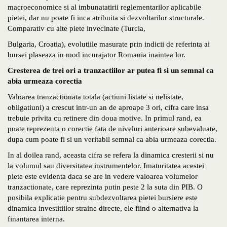
macroeconomice si al imbunatatirii reglementarilor aplicabile
pietei, dar nu poate fi inca atribuita si dezvoltarilor structurale.
Comparativ cu alte piete invecinate (Turcia,
Bulgaria, Croatia), evolutiile masurate prin indicii de referinta ai
bursei plaseaza in mod incurajator Romania inaintea lor.
Cresterea de trei ori a tranzactiilor ar putea fi si un semnal ca
abia urmeaza corectia
Valoarea tranzactionata totala (actiuni listate si nelistate,
obligatiuni) a crescut intr-un an de aproape 3 ori, cifra care insa
trebuie privita cu retinere din doua motive. In primul rand, ea
poate reprezenta o corectie fata de niveluri anterioare subevaluate,
dupa cum poate fi si un veritabil semnal ca abia urmeaza corectia.
In al doilea rand, aceasta cifra se refera la dinamica cresterii si nu
la volumul sau diversitatea instrumentelor. Imaturitatea acestei
piete este evidenta daca se are in vedere valoarea volumelor
tranzactionate, care reprezinta putin peste 2 la suta din PIB. O
posibila explicatie pentru subdezvoltarea pietei bursiere este
dinamica investitiilor straine directe, ele fiind o alternativa la
finantarea interna.