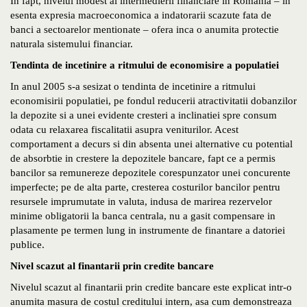
In fapt, nivelul modest al intermedierii financiare in Romania – in
esenta expresia macroeconomica a indatorarii scazute fata de
banci a sectoarelor mentionate – ofera inca o anumita protectie
naturala sistemului financiar.
Tendinta de incetinire a ritmului de economisire a populatiei
In anul 2005 s-a sesizat o tendinta de incetinire a ritmului
economisirii populatiei, pe fondul reducerii atractivitatii dobanzilor
la depozite si a unei evidente cresteri a inclinatiei spre consum
odata cu relaxarea fiscalitatii asupra veniturilor. Acest
comportament a decurs si din absenta unei alternative cu potential
de absorbtie in crestere la depozitele bancare, fapt ce a permis
bancilor sa remunereze depozitele corespunzator unei concurente
imperfecte; pe de alta parte, cresterea costurilor bancilor pentru
resursele imprumutate in valuta, indusa de marirea rezervelor
minime obligatorii la banca centrala, nu a gasit compensare in
plasamente pe termen lung in instrumente de finantare a datoriei
publice.
Nivel scazut al finantarii prin credite bancare
Nivelul scazut al finantarii prin credite bancare este explicat intr-o
anumita masura de costul creditului intern, asa cum demonstreaza