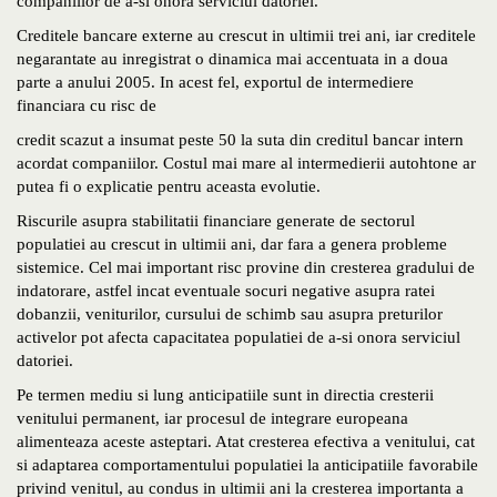
companiilor de a-si onora serviciul datoriei.
Creditele bancare externe au crescut in ultimii trei ani, iar creditele
negarantate au inregistrat o dinamica mai accentuata in a doua
parte a anului 2005. In acest fel, exportul de intermediere
financiara cu risc de
credit scazut a insumat peste 50 la suta din creditul bancar intern
acordat companiilor. Costul mai mare al intermedierii autohtone ar
putea fi o explicatie pentru aceasta evolutie.
Riscurile asupra stabilitatii financiare generate de sectorul
populatiei au crescut in ultimii ani, dar fara a genera probleme
sistemice. Cel mai important risc provine din cresterea gradului de
indatorare, astfel incat eventuale socuri negative asupra ratei
dobanzii, veniturilor, cursului de schimb sau asupra preturilor
activelor pot afecta capacitatea populatiei de a-si onora serviciul
datoriei.
Pe termen mediu si lung anticipatiile sunt in directia cresterii
venitului permanent, iar procesul de integrare europeana
alimenteaza aceste asteptari. Atat cresterea efectiva a venitului, cat
si adaptarea comportamentului populatiei la anticipatiile favorabile
privind venitul, au condus in ultimii ani la cresterea importanta a