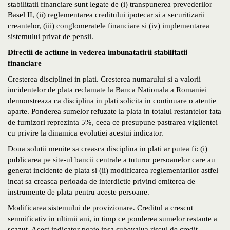
stabilitatii financiare sunt legate de (i) transpunerea prevederilor
Basel II, (ii) reglementarea creditului ipotecar si a securitizarii
creantelor, (iii) conglomeratele financiare si (iv) implementarea
sistemului privat de pensii.
Directii de actiune in vederea imbunatatirii stabilitatii
financiare
Cresterea disciplinei in plati. Cresterea numarului si a valorii
incidentelor de plata reclamate la Banca Nationala a Romaniei
demonstreaza ca disciplina in plati solicita in continuare o atentie
aparte. Ponderea sumelor refuzate la plata in totalul restantelor fata
de furnizori reprezinta 5%, ceea ce presupune pastrarea vigilentei
cu privire la dinamica evolutiei acestui indicator.
Doua solutii menite sa creasca disciplina in plati ar putea fi: (i)
publicarea pe site-ul bancii centrale a tuturor persoanelor care au
generat incidente de plata si (ii) modificarea reglementarilor astfel
incat sa creasca perioada de interdictie privind emiterea de
instrumente de plata pentru aceste persoane.
Modificarea sistemului de provizionare. Creditul a crescut
semnificativ in ultimii ani, in timp ce ponderea sumelor restante a
scazut. Acest indicator poate insa subevalua riscul de credit