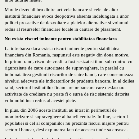
intre titlurile listate.
Marele dezechilibru dintre activele bancare si cele ale altor
institutii financiare evoca deopotriva absenta indelungata a unor
politici pro-active de dezvoltare a pietelor alternative si volumul
redus al resurselor financiare locale in cautare de plasament.
Nu exista riscuri iminente pentru stabilitatea financiara
La intrebarea daca exista riscuri iminente pentru stabilitatea
financiara din Romania, raspunsul este negativ din doua motive.
In primul rand, riscul de credit a fost sesizat si tinut sub control cu
rigurozitate de catre autoritatea de supraveghere, in paralel cu
imbunatatirea gestiunii riscurilor de catre banci, care consemneaza
niveluri adecvate ale indicatorilor de prudenta bancara. In al doilea
rand, sectorul institutiilor financiare nebancare care desfasoara
activitate de creditare nu poate fi o sursa de risc sistemic datorita
volumului inca redus al acestei piete.
In plus, din 2006 aceste institutii au intrat in perimetrul de
monitorizare si supraveghere al bancii centrale. In fine, sectorul
populatiei si cel al companiilor nu prezinta riscuri majore pentru
sectorul bancar, desi expunerea fata de acestea tinde sa creasca.