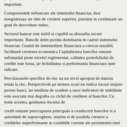
important.
Componentele nebancare ale sistemului financiar, desi
inregistreaza un ritm de crestere superior, prezinta in continuare un
grad de dezvoltare redus.
Sectorul bancar este stabil si capabil sa absoarba socuri
importante. Bancile detin pozitia dominanta in cadrul sistemului
financiar. Gradul de intermediere financiara a crescut sensibil,
facilitand cresterea economica Capitalizarea bancilor ramane
substantial peste nivelul reglementat, calitatea portofoliului de
credite este buna, iar lichiditatea si performanta financiara sunt
ridicate.
Provizioanele specifice de risc au un nivel apropiat de datoria
totala la risc. Perspectivele pe termen scurt nu indica riscuri majore
pentru banci, iar tendinta de scadere a unor indicatori de stabilitate
este asociata mai degraba cu ciclul de creditare al bancilor. Cu
toate acestea, gestiunea riscului de
credit ramane preocuparea principala a conducerii bancilor si a
autoritatii de supraveghere, intarita si de posibila crestere a
creditelor neperformante in conditiile curente ale persistentei unei