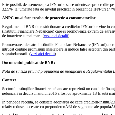
Este posibil, de asemenea, ca IFN-urile sa se orienteze spre credite p
32,5%, la jumatate fata de nivelul practicat in prezent de IFN-uri (77%
ANPC nu-si face treaba de protectie a consumatorilor
Regulamentul BNR de restrictionare a creditelor IFN-urilor vine in co
(Institutii Financiare Nebancare) care-si promoveaza extrem de agresiv
de intarziere si mai mari. (
vezi aici detalii
)
Promovoarea de catre Institutiile Financiare Nebancare (IFN-uri) a cr
intrucat contine promisiuni inselatoare si induce false asteptari din part
supraindatorarii. (
vezi aici detalii
)
Documentul publicat de BNR:
Notă de sinteză privind propunerea de modificare a Regulamentului Bă
Context
Sectorul instituțiilor financiare nebancare reprezintă un canal de finan
nebancari în decursul anului 2016 a fost cu aproximativ 13 la sută mai 
În perioada recentă, se constată adoptarea de către creditorii-institu
relativ reduse, accesate cu preponderenÅ£ă de segmente ale populaÅ£ie