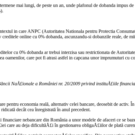
e termene mai lungi, de peste un an, unde plafonul de dobanda impus de B
).
ntextul in care ANPC (Autoritatea Nationala pentru Protectia Consumato
 creditele online cu 0% dobanda, ascunzandu-si dobanzile reale, de mii d
editelor cu 0% dobanda ar trebui interzisa sau restrictionata de Autor
ea oamenilor, care pot fi atrasi astfel in capcana unor imprumuturi cu cost
ncii NaÅ£ionale a României nr. 20/2009 privind instituÅ£iile financiar
țare pentru economia reală, alternativ celei bancare, deosebit de activ. Î
ridicată decât cea înregistrată în anul precedent.
Å£ii financiare nebancare din România a unor modele de afaceri ce se baz
i care au deja dificultăÅ£i în gestionarea obligaÅ£iilor de plată curen