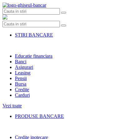
Skip
to
content
STIRI BANCARE
Educatie financiara
Banci
Asigurari
Leasing
Pensii
Bursa
Credite
Carduri
Vezi toate
PRODUSE BANCARE
Credite ipotecare