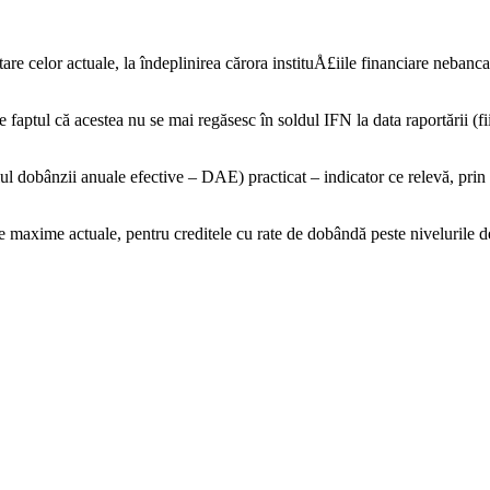
tare celor actuale, la îndeplinirea cărora instituÅ£iile financiare nebanc
 faptul că acestea nu se mai regăsesc în soldul IFN la data raportării (fi
elul dobânzii anuale efective – DAE) practicat – indicator ce relevă, pri
le maxime actuale, pentru creditele cu rate de dobândă peste nivelurile