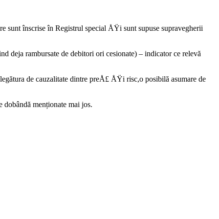
are sunt înscrise în Registrul special ÅŸi sunt supuse supravegherii
ind deja rambursate de debitori ori cesionate) – indicator ce relevă
n legătura de cauzalitate dintre preÅ£ ÅŸi risc,o posibilă asumare de
 de dobândă menționate mai jos.