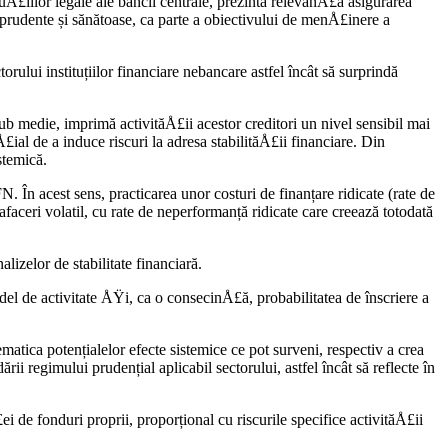
uÅ£iilor legale ale băncii centrale, prezintă relevanÅ£ă asigurarea
i prudente și sănătoase, ca parte a obiectivului de menÅ£inere a
ului instituțiilor financiare nebancare astfel încât să surprindă
sub medie, imprimă activităÅ£ii acestor creditori un nivel sensibil mai
£ial de a induce riscuri la adresa stabilităÅ£ii financiare. Din
stemică.
. În acest sens, practicarea unor costuri de finanțare ridicate (rate de
aceri volatil, cu rate de neperformanță ridicate care creează totodată
lizelor de stabilitate financiară.
del de activitate ÅŸi, ca o consecinÅ£ă, probabilitatea de înscriere a
atica potențialelor efecte sistemice ce pot surveni, respectiv a crea
i regimului prudențial aplicabil sectorului, astfel încât să reflecte în
ei de fonduri proprii, proporțional cu riscurile specifice activităÅ£ii