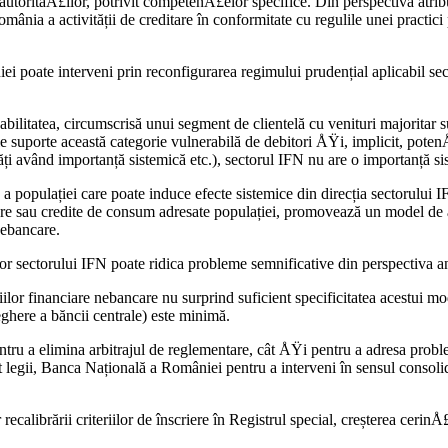
autorităÅ£ilor, potrivit competenÅ£elor specifice. Din perspectiva atrib
omânia a activității de creditare în conformitate cu regulile unei practic
 poate interveni prin reconfigurarea regimului prudențial aplicabil sector
abilitatea, circumscrisă unui segment de clientelă cu venituri majoritar 
le suporte această categorie vulnerabilă de debitori ÅŸi, implicit, potenÅ
ăți având importanță sistemică etc.), sectorul IFN nu are o importanță si
populației care poate induce efecte sistemice din direcția sectorului IFN
re sau credite de consum adresate populației, promovează un model de af
 nebancare.
lor sectorului IFN poate ridica probleme semnificative din perspectiva ana
lor financiare nebancare nu surprind suficient specificitatea acestui mo
veghere a băncii centrale) este minimă.
ru a elimina arbitrajul de reglementare, cât ÅŸi pentru a adresa problem
legii, Banca Națională a României pentru a interveni în sensul consolidări
calibrării criteriilor de înscriere în Registrul special, creșterea cerinÅ£