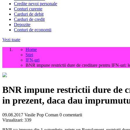
Credite nevoi personale
Conturi curente
Carduri de debit
Carduri de credit
Depozite
Conturi de economii
Vezi toate
Home
Stiri
IFN-uri
BNR impune restrictii dure de creditare pentru IFN-uri: 
BNR impune restrictii dure de cr
in prezent, daca dau imprumutu
09.08.2017
Vasile Pop Coman
0 comentarii
Vizualizari:
339
BNR va impune din 1 octombrie, printr-un Regulament, restrictii dure d