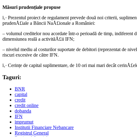
Măsuri prudențiale propuse
ï‚· Prezentul proiect de regulament prevede două noi criterii, suplimen
prudenÅ£iale a Băncii NaÅ£ionale a României:
– volumul creditelor nou acordate într-o perioadă de timp, indiferent de
dimensiunea reală a activităÅ£ii IFN;
– nivelul mediu al costurilor suportate de debitori (reprezentat de niv
riscuri excesive de către IFN.
ï‚· Cerințe de capital suplimentare, de 10 ori mai mari decât cerinÅ£e
Taguri:
BNR
capital
credit
credit online
dobanda
IFN
imprumut
Institutii Financiare Nebancare
Registrul General