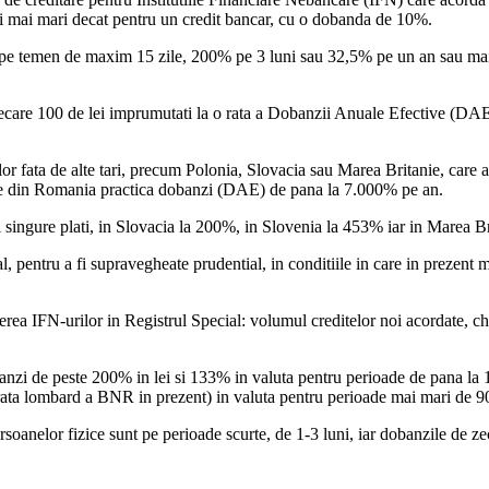
ri mai mari decat pentru un credit bancar, cu o dobanda de 10%.
 temen de maxim 15 zile, 200% pe 3 luni sau 32,5% pe un an sau mai mu
ecare 100 de lei imprumutati la o rata a Dobanzii Anuale Efective (DAE)
ilor fata de alte tari, precum Polonia, Slovacia sau Marea Britanie, car
le din Romania practica dobanzi (DAE) de pana la 7.000% pe an.
 singure plati, in Slovacia la 200%, in Slovenia la 453% iar in Marea B
 pentru a fi supravegheate prudential, in conditiile in care in prezent m
rea IFN-urilor in Registrul Special: volumul creditelor noi acordate, ch
nzi de peste 200% in lei si 133% in valuta pentru perioade de pana la 15
rata lombard a BNR in prezent) in valuta pentru perioade mai mari de 90
anelor fizice sunt pe perioade scurte, de 1-3 luni, iar dobanzile de zec