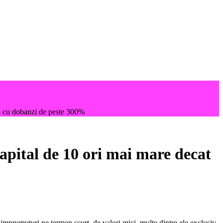
ri cu dobanzi de peste 300%
capital de 10 ori mai mare decat
imprumuturi pe termen scurt, de valori mici, multe dintre ele exclusiv