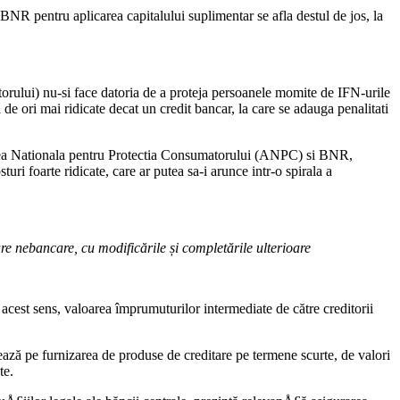
NR pentru aplicarea capitalului suplimentar se afla destul de jos, la
rului) nu-si face datoria de a proteja persoanele momite de IFN-urile
e ori mai ridicate decat un credit bancar, la care se adauga penalitati
itatea Nationala pentru Protectia Consumatorului (ANPC) si BNR,
uri foarte ridicate, care ar putea sa-i arunce intr-o spirala a
e nebancare, cu modificările și completările ulterioare
n acest sens, valoarea împrumuturilor intermediate de către creditorii
ează pe furnizarea de produse de creditare pe termene scurte, de valori
te.