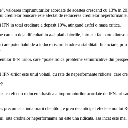
e”, valoarea imprumuturilor acordate de acestea crescand cu 13% in 2016
ul creditelor bancare este afectat de reducerea creditelor neperformante.
FN in total creditare a depasit 10%, atingand astfel o masa critica.
care au deja dificultati in a-si plati datoriile, intrucat fac parte dintr-
i are potentialul de a induce riscuri la adresa stabilitatii financiare, pr
.
entilor IFN-urilor, care “poate ridica probleme semnificative din perspect
FN-urilor este unul volatil, cu rate de neperformante ridicate, care cre
r?
ea ca efect o reducere drastica a imprumuturilor acordate de IFN-uri sau
r, precum si a indatorarii clientilor, e greu de anticipat efectele noului 
ri, rata creditelor neperformante nu este una ridicata, asa incat este m