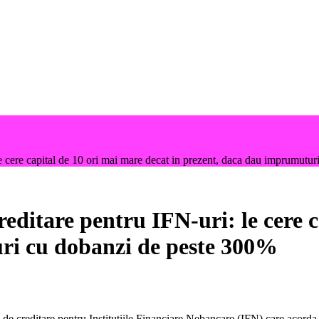
le cere capital de 10 ori mai mare decat in prezent, daca dau imprumutu
editare pentru IFN-uri: le cere 
ri cu dobanzi de peste 300%
e creditare pentru Institutiile Financiare Nebancare (IFN) care acorda 