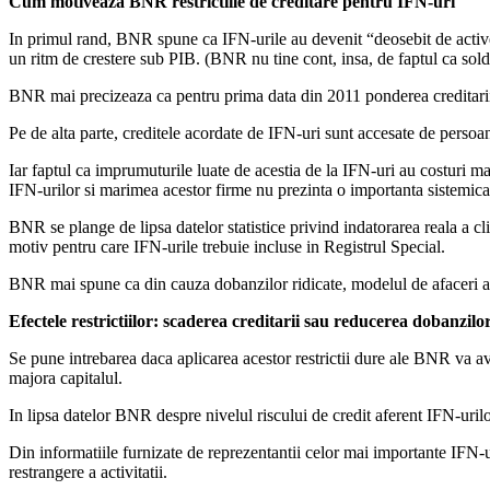
Cum motiveaza BNR restrictiile de creditare pentru IFN-uri
In primul rand, BNR spune ca IFN-urile au devenit “deosebit de activ
un ritm de crestere sub PIB. (BNR nu tine cont, insa, de faptul ca sold
BNR mai precizeaza ca pentru prima data din 2011 ponderea creditarii I
Pe de alta parte, creditele acordate de IFN-uri sunt accesate de persoane 
Iar faptul ca imprumuturile luate de acestia de la IFN-uri au costuri mar
IFN-urilor si marimea acestor firme nu prezinta o importanta sistemica
BNR se plange de lipsa datelor statistice privind indatorarea reala a cli
motiv pentru care IFN-urile trebuie incluse in Registrul Special.
BNR mai spune ca din cauza dobanzilor ridicate, modelul de afaceri al I
Efectele restrictiilor: scaderea creditarii sau reducerea dobanzilo
Se pune intrebarea daca aplicarea acestor restrictii dure ale BNR va av
majora capitalul.
In lipsa datelor BNR despre nivelul riscului de credit aferent IFN-urilo
Din informatiile furnizate de reprezentantii celor mai importante IFN-u
restrangere a activitatii.