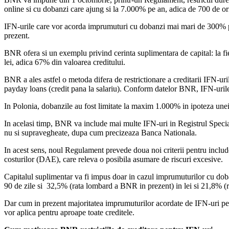
online si cu dobanzi care ajung si la 7.000% pe an, adica de 700 de o
IFN-urile care vor acorda imprumuturi cu dobanzi mai mari de 300% pe
prezent.
BNR ofera si un exemplu privind cerinta suplimentara de capital: la fi
lei, adica 67% din valoarea creditului.
BNR a ales astfel o metoda difera de restrictionare a creditarii IFN-ur
payday loans (credit pana la salariu). Conform datelor BNR, IFN-uri
In Polonia, dobanzile au fost limitate la maxim 1.000% in ipoteza unei
In acelasi timp, BNR va include mai multe IFN-uri in Registrul Special,
nu si supravegheate, dupa cum precizeaza Banca Nationala.
In acest sens, noul Regulament prevede doua noi criterii pentru include
costurilor (DAE), care releva o posibila asumare de riscuri excesive.
Capitalul suplimentar va fi impus doar in cazul imprumuturilor cu doba
90 de zile si 32,5% (rata lombard a BNR in prezent) in lei si 21,8% (
Dar cum in prezent majoritatea imprumuturilor acordate de IFN-uri perso
vor aplica pentru aproape toate creditele.