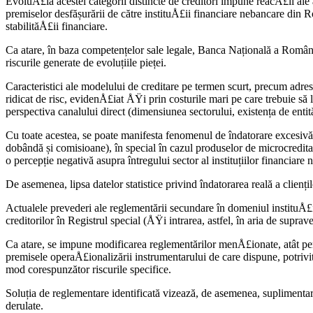
EvoluÅ£ia acestei categorii distincte de creditori impune reacÅ£ii ale 
premiselor desfășurării de către instituÅ£ii financiare nebancare din R
stabilităÅ£ii financiare.
Ca atare, în baza competențelor sale legale, Banca Națională a României
riscurile generate de evoluțiile pieței.
Caracteristici ale modelului de creditare pe termen scurt, precum adres
ridicat de risc, evidenÅ£iat ÅŸi prin costurile mari pe care trebuie să 
perspectiva canalului direct (dimensiunea sectorului, existența de entit
Cu toate acestea, se poate manifesta fenomenul de îndatorare excesivă a 
dobândă și comisioane), în special în cazul produselor de microcredita
o percepție negativă asupra întregului sector al instituțiilor financiare
De asemenea, lipsa datelor statistice privind îndatorarea reală a clienți
Actualele prevederi ale reglementării secundare în domeniul instituÅ£ii
creditorilor în Registrul special (ÅŸi intrarea, astfel, în aria de supra
Ca atare, se impune modificarea reglementărilor menÅ£ionate, atât pent
premisele operaÅ£ionalizării instrumentarului de care dispune, potrivit 
mod corespunzător riscurile specifice.
Soluția de reglementare identificată vizează, de asemenea, suplimentar re
derulate.