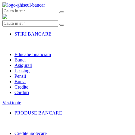
Skip
to
content
STIRI BANCARE
Educatie financiara
Banci
Asigurari
Leasing
Pensii
Bursa
Credite
Carduri
Vezi toate
PRODUSE BANCARE
Credite ipotecare