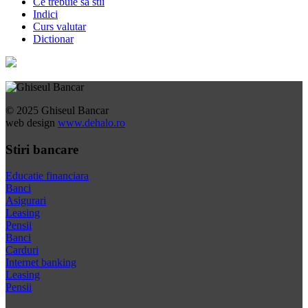
Ce trebuie sa stii
Indici
Curs valutar
Dictionar
© 2025 Ghiseul Bancar
web design
www.dehalo.ro
Stiri bancare
Educatie financiara
Banci
Asigurari
Leasing
Pensii
Banci
Carduri
Internet banking
Leasing
Pensii