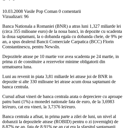
10.03.2008
Vasile Pop Coman
0 comentarii
Vizualizari:
96
Banca Nationala a Romaniei (BNR) a atras luni 1,327 miliarde lei
(circa 355 milioane euro) de la noua banci, in depozite cu scadenta
la doua saptamani, la o dobanda egala cu dobanda cheie, de 9% pe
an, a spus dealerul Bancii Comerciale Carpatica (BCC) Florin
Constantinescu, pentru NewsIn.
Depozitele atrase pe 10 martie vor avea scadenta pe 24 martie, in
prima zi de constituire a rezervelor minime obligatorii din
urmatoarea luna.
Luni au revenit in piata 3,81 miliarde lei atrase joi de BNR in
depozite si alte 330 milioane lei atrase acum doua saptamani de
banca centrala.
Cursul afisat vineri de banca centrala arata o depreciere cu aproape
patru bani (1%) a monedei nationale fata de euro, de la 3,6983
lei/euro, cat era vineri, la 3,7376 lei/euro.
Banca centrala a afisat, in prima parte a zilei de luni, un nivel al
dobanzii la depozitele atrase (ROBID) pentru o zi (overnight) de
8,87% pe an, fata de 8,91% pe an cat era la sfarsitul saptamanii