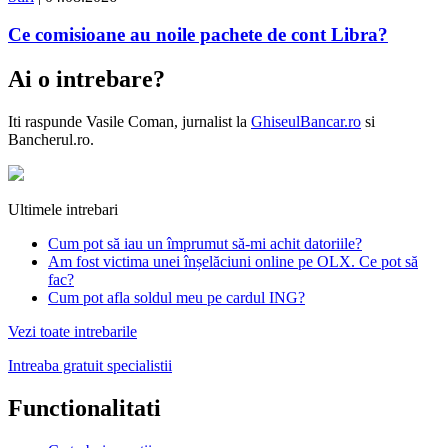
Ce comisioane au noile pachete de cont Libra?
Ai o intrebare?
Iti raspunde
Vasile Coman
, jurnalist la
GhiseulBancar.ro
si
Bancherul.ro.
Ultimele intrebari
Cum pot să iau un împrumut să-mi achit datoriile?
Am fost victima unei înșelăciuni online pe OLX. Ce pot să
fac?
Cum pot afla soldul meu pe cardul ING?
Vezi toate intrebarile
Intreaba gratuit specialistii
Functionalitati