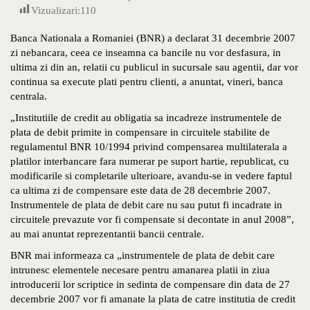
Vizualizari:
110
Banca Nationala a Romaniei (BNR) a declarat 31 decembrie 2007
zi nebancara, ceea ce inseamna ca bancile nu vor desfasura, in
ultima zi din an, relatii cu publicul in sucursale sau agentii, dar vor
continua sa execute plati pentru clienti, a anuntat, vineri, banca
centrala.
„Institutiile de credit au obligatia sa incadreze instrumentele de
plata de debit primite in compensare in circuitele stabilite de
regulamentul BNR 10/1994 privind compensarea multilaterala a
platilor interbancare fara numerar pe suport hartie, republicat, cu
modificarile si completarile ulterioare, avandu-se in vedere faptul
ca ultima zi de compensare este data de 28 decembrie 2007.
Instrumentele de plata de debit care nu sau putut fi incadrate in
circuitele prevazute vor fi compensate si decontate in anul 2008”,
au mai anuntat reprezentantii bancii centrale.
BNR mai informeaza ca „instrumentele de plata de debit care
intrunesc elementele necesare pentru amanarea platii in ziua
introducerii lor scriptice in sedinta de compensare din data de 27
decembrie 2007 vor fi amanate la plata de catre institutia de credit