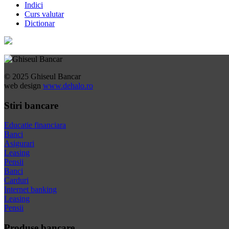
Indici
Curs valutar
Dictionar
© 2025 Ghiseul Bancar
web design
www.dehalo.ro
Stiri bancare
Educatie financiara
Banci
Asigurari
Leasing
Pensii
Banci
Carduri
Internet banking
Leasing
Pensii
Produse bancare