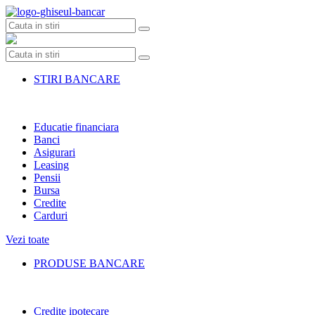
Skip
to
content
STIRI BANCARE
Educatie financiara
Banci
Asigurari
Leasing
Pensii
Bursa
Credite
Carduri
Vezi toate
PRODUSE BANCARE
Credite ipotecare