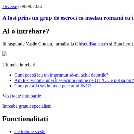
Diverse
| 08.08.2024
A fost prins un grup de escroci ca inselau romanii cu in
Ai o intrebare?
Iti raspunde
Vasile Coman
, jurnalist la
GhiseulBancar.ro
si Bancherul.
Ultimele intrebari
Cum pot să iau un împrumut să-mi achit datoriile?
Am fost victima unei înșelăciuni online pe OLX. Ce pot să fac?
Cum pot afla soldul meu pe cardul ING?
Vezi toate intrebarile
Intreaba gratuit specialistii
Functionalitati
Ce trebuie sa stii