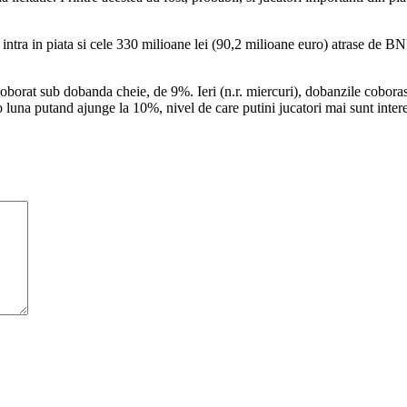
i intra in piata si cele 330 milioane lei (90,2 milioane euro) atrase de B
borat sub dobanda cheie, de 9%. Ieri (n.r. miercuri), dobanzile coborase
 o luna putand ajunge la 10%, nivel de care putini jucatori mai sunt inter