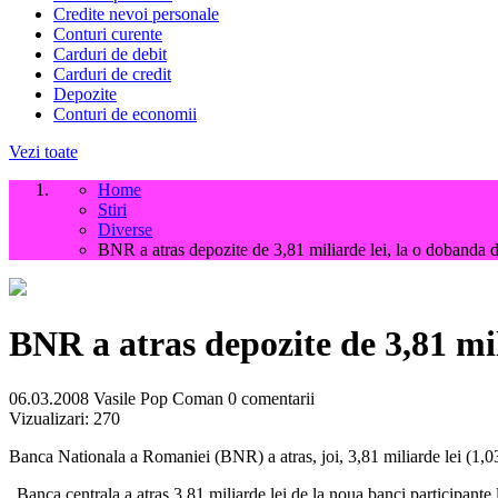
Credite nevoi personale
Conturi curente
Carduri de debit
Carduri de credit
Depozite
Conturi de economii
Vezi toate
Home
Stiri
Diverse
BNR a atras depozite de 3,81 miliarde lei, la o dobanda
BNR a atras depozite de 3,81 mi
06.03.2008
Vasile Pop Coman
0 comentarii
Vizualizari:
270
Banca Nationala a Romaniei (BNR) a atras, joi, 3,81 miliarde lei (1,03
„Banca centrala a atras 3,81 miliarde lei de la noua banci participante l