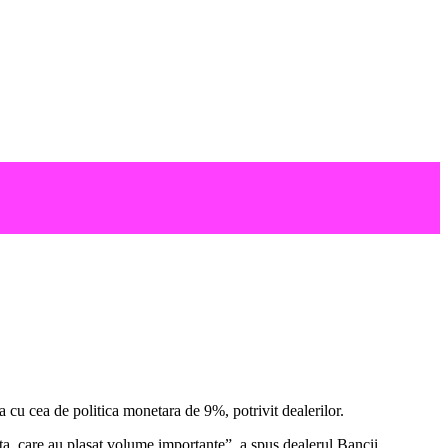
 cu cea de politica monetara de 9%, potrivit dealerilor.
piata, care au plasat volume importante”, a spus dealerul Bancii