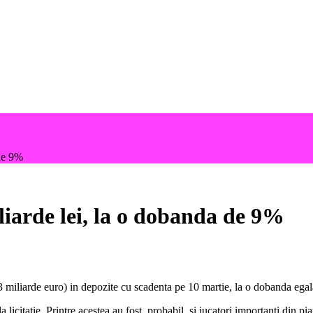
 de 9%
liarde lei, la o dobanda de 9%
 miliarde euro) in depozite cu scadenta pe 10 martie, la o dobanda egala
a licitatie. Printre acestea au fost, probabil, si jucatori importanti din 