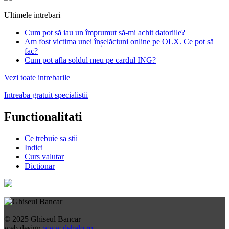
Ultimele intrebari
Cum pot să iau un împrumut să-mi achit datoriile?
Am fost victima unei înșelăciuni online pe OLX. Ce pot să
fac?
Cum pot afla soldul meu pe cardul ING?
Vezi toate intrebarile
Intreaba gratuit specialistii
Functionalitati
Ce trebuie sa stii
Indici
Curs valutar
Dictionar
© 2025 Ghiseul Bancar
web design
www.dehalo.ro