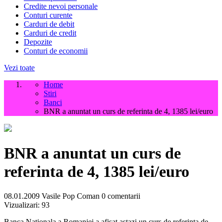
Credite nevoi personale
Conturi curente
Carduri de debit
Carduri de credit
Depozite
Conturi de economii
Vezi toate
Home
Stiri
Banci
BNR a anuntat un curs de referinta de 4, 1385 lei/euro
BNR a anuntat un curs de
referinta de 4, 1385 lei/euro
08.01.2009
Vasile Pop Coman
0 comentarii
Vizualizari:
93
Banca Nationala a Romaniei a afisat astazi un curs de referinta de