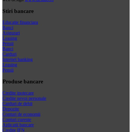
Stiri bancare
Educatie financiara
Banci
Asigurari
Leasing
Pensii
Banci
Carduri
Internet banking
Leasing
Pensii
Produse bancare
Credite ipotecare
Credite nevoi personale
Carduri de debit
Depozite
Conturi de economii
Conturi curente
Aplicatii bancare
Credite IFN