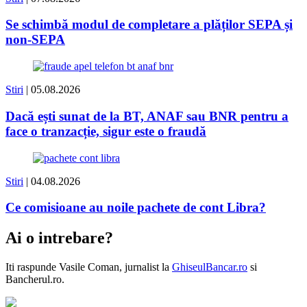
Se schimbă modul de completare a plăților SEPA și
non-SEPA
Stiri
| 05.08.2026
Dacă ești sunat de la BT, ANAF sau BNR pentru a
face o tranzacție, sigur este o fraudă
Stiri
| 04.08.2026
Ce comisioane au noile pachete de cont Libra?
Ai o intrebare?
Iti raspunde
Vasile Coman
, jurnalist la
GhiseulBancar.ro
si
Bancherul.ro.