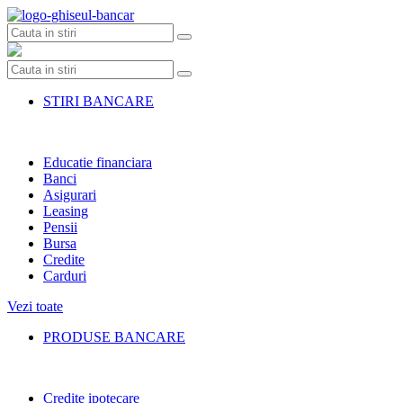
Skip
to
content
STIRI BANCARE
Educatie financiara
Banci
Asigurari
Leasing
Pensii
Bursa
Credite
Carduri
Vezi toate
PRODUSE BANCARE
Credite ipotecare