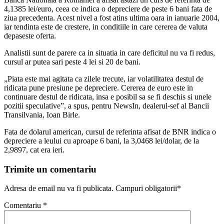
4,1385 lei/euro, ceea ce indica o depreciere de peste 6 bani fata de
ziua precedenta. Acest nivel a fost atins ultima oara in ianuarie 2004,
iar tendinta este de crestere, in conditiile in care cererea de valuta
depaseste oferta.
Analistii sunt de parere ca in situatia in care deficitul nu va fi redus,
cursul ar putea sari peste 4 lei si 20 de bani.
„Piata este mai agitata ca zilele trecute, iar volatilitatea destul de
ridicata pune presiune pe depreciere. Cererea de euro este in
continuare destul de ridicata, insa e posibil sa se fi deschis si unele
pozitii speculative”, a spus, pentru NewsIn, dealerul-sef al Bancii
Transilvania, Ioan Birle.
Fata de dolarul american, cursul de referinta afisat de BNR indica o
depreciere a leului cu aproape 6 bani, la 3,0468 lei/dolar, de la
2,9897, cat era ieri.
Trimite un comentariu
Adresa de email nu va fi publicata. Campuri obligatorii*
Comentariu
*