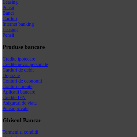
Leasing
Pensii
Banci
Carduri
Internet banking
Leasing
Pensii
Produse bancare
Credite ipotecare
Credite nevoi personale
Carduri de debit
Depozite
Conturi de economii
Conturi curente
Aplicatii bancare
Credite IFN
Asigurari de viata
Pensii private
Ghiseul Bancar
Termeni si conditii