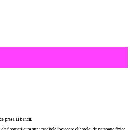
 presa al bancii.
 de finantari cum sunt creditele ipotecare clientelei de persoane fizice