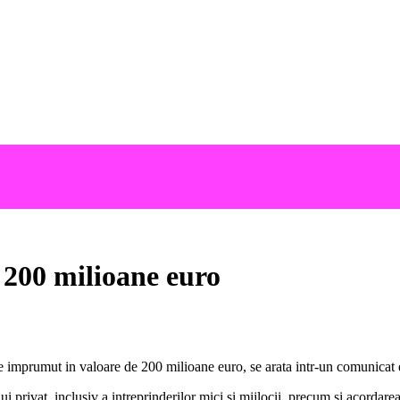
200 milioane euro
prumut in valoare de 200 milioane euro, se arata intr-un comunicat de
i privat, inclusiv a intreprinderilor mici si mijlocii, precum si acordarea