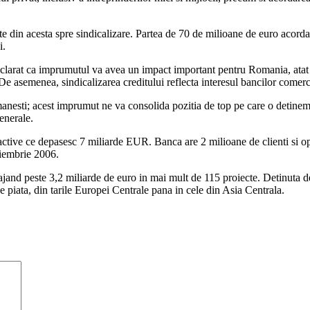
te din acesta spre sindicalizare. Partea de 70 de milioane de euro acord
i.
arat ca imprumutul va avea un impact important pentru Romania, atat in ce
 De asemenea, sindicalizarea creditului reflecta interesul bancilor comer
esti; acest imprumut ne va consolida pozitia de top pe care o detinem d
enerale.
ive ce depasesc 7 miliarde EUR. Banca are 2 milioane de clienti si op
oiembrie 2006.
nd peste 3,2 miliarde de euro in mai mult de 115 proiecte. Detinuta de
e piata, din tarile Europei Centrale pana in cele din Asia Centrala.