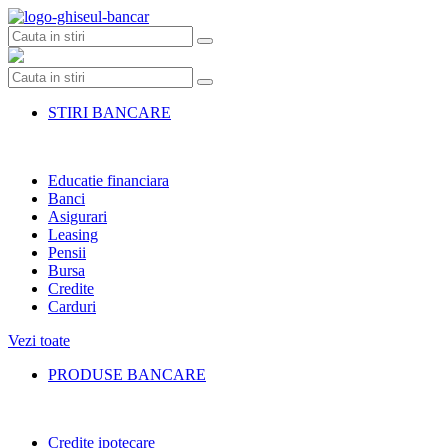
Skip
to
content
STIRI BANCARE
Educatie financiara
Banci
Asigurari
Leasing
Pensii
Bursa
Credite
Carduri
Vezi toate
PRODUSE BANCARE
Credite ipotecare