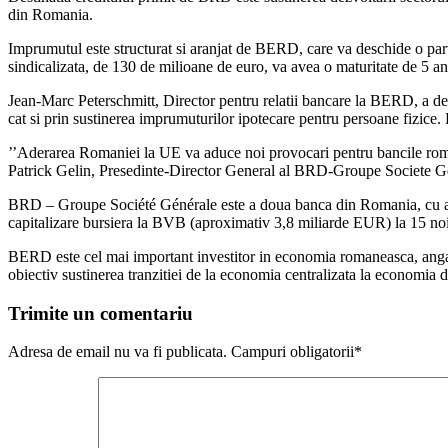
din Romania.
Imprumutul este structurat si aranjat de BERD, care va deschide o par
sindicalizata, de 130 de milioane de euro, va avea o maturitate de 5 an
Jean-Marc Peterschmitt, Director pentru relatii bancare la BERD, a decl
cat si prin sustinerea imprumuturilor ipotecare pentru persoane fizice.
’’Aderarea Romaniei la UE va aduce noi provocari pentru bancile roman
Patrick Gelin, Presedinte-Director General al BRD-Groupe Societe G
BRD – Groupe Société Générale este a doua banca din Romania, cu act
capitalizare bursiera la BVB (aproximativ 3,8 miliarde EUR) la 15 n
BERD este cel mai important investitor in economia romaneasca, angaja
obiectiv sustinerea tranzitiei de la economia centralizata la economia d
Trimite un comentariu
Adresa de email nu va fi publicata. Campuri obligatorii*