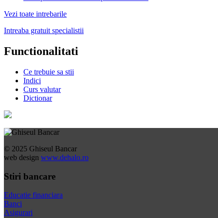
Vezi toate intrebarile
Intreaba gratuit specialistii
Functionalitati
Ce trebuie sa stii
Indici
Curs valutar
Dictionar
© 2025 Ghiseul Bancar
web design
www.dehalo.ro
Stiri bancare
Educatie financiara
Banci
Asigurari