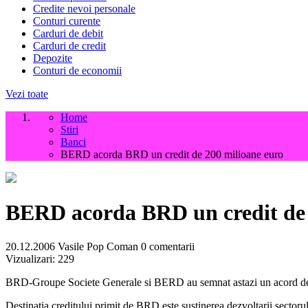
Credite nevoi personale
Conturi curente
Carduri de debit
Carduri de credit
Depozite
Conturi de economii
Vezi toate
Home
Stiri
Banci
BERD acorda BRD un credit de 200 milioane euro
BERD acorda BRD un credit de 
20.12.2006
Vasile Pop Coman
0 comentarii
Vizualizari:
229
BRD-Groupe Societe Generale si BERD au semnat astazi un acord de im
Destinatia creditului primit de BRD este sustinerea dezvoltarii sectorulu