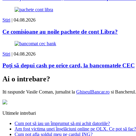
Stiri
| 04.08.2026
Ce comisioane au noile pachete de cont Libra?
Stiri
| 04.08.2026
Poți să depui cash pe orice card, la bancomatele CEC
Ai o intrebare?
Iti raspunde
Vasile Coman
, jurnalist la
GhiseulBancar.ro
si Bancherul.
Ultimele intrebari
Cum pot să iau un împrumut să-mi achit datoriile?
Am fost victima unei înșelăciuni online pe OLX. Ce pot să fac?
Cum pot afla soldul meu pe cardul ING?