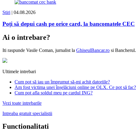
Stiri
| 04.08.2026
Poți să depui cash pe orice card, la bancomatele CEC
Ai o intrebare?
Iti raspunde
Vasile Coman
, jurnalist la
GhiseulBancar.ro
si Bancherul.
Ultimele intrebari
Cum pot să iau un împrumut să-mi achit datoriile?
Am fost victima unei înșelăciuni online pe OLX. Ce pot să fac?
Cum pot afla soldul meu pe cardul ING?
Vezi toate intrebarile
Intreaba gratuit specialistii
Functionalitati