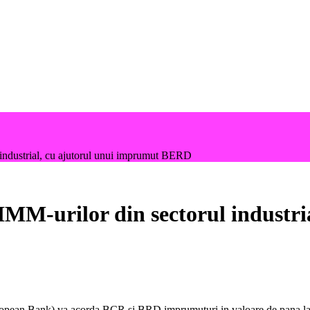
industrial, cu ajutorul unui imprumut BERD
IMM-urilor din sectorul industri
ean Bank) va acorda BCR si BRD imprumuturi in valoare de pana la 40 