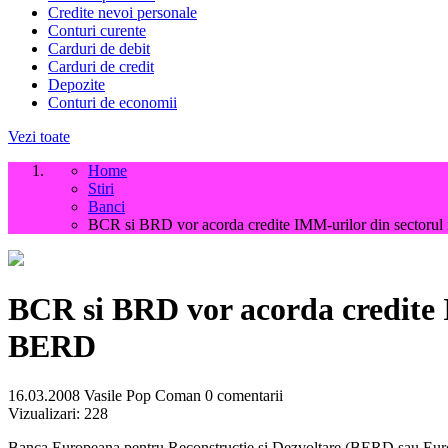
Credite nevoi personale
Conturi curente
Carduri de debit
Carduri de credit
Depozite
Conturi de economii
Vezi toate
Home
Stiri
Banci
BCR si BRD vor acorda credite IMM-urilor din sectorul 
BCR si BRD vor acorda credite 
BERD
16.03.2008
Vasile Pop Coman
0 comentarii
Vizualizari:
228
Banca Europeana pentru Reconstructie si Dezvoltare (BERD sau Europ