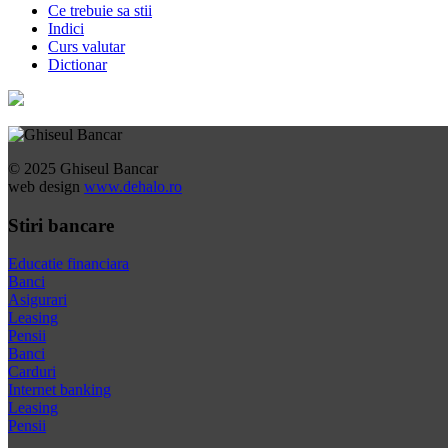
Ce trebuie sa stii
Indici
Curs valutar
Dictionar
© 2025 Ghiseul Bancar
web design
www.dehalo.ro
Stiri bancare
Educatie financiara
Banci
Asigurari
Leasing
Pensii
Banci
Carduri
Internet banking
Leasing
Pensii