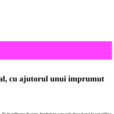
al, cu ajutorul unui imprumut
de milioane de euro, fonduri pe care cele doua banci le vor utiliza