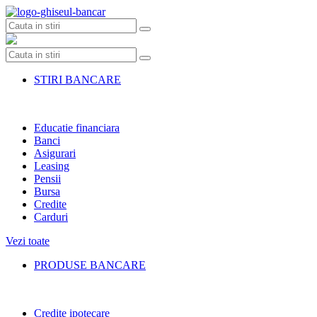
Skip
to
content
STIRI BANCARE
Educatie financiara
Banci
Asigurari
Leasing
Pensii
Bursa
Credite
Carduri
Vezi toate
PRODUSE BANCARE
Credite ipotecare