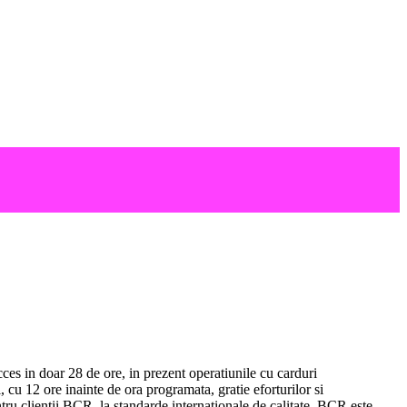
ces in doar 28 de ore, in prezent operatiunile cu carduri
 12 ore inainte de ora programata, gratie eforturilor si
tru clientii BCR, la standarde internationale de calitate. BCR este