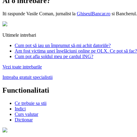
Ai o intrebare?
Iti raspunde
Vasile Coman
, jurnalist la
GhiseulBancar.ro
si Bancherul.
Ultimele intrebari
Cum pot să iau un împrumut să-mi achit datoriile?
Am fost victima unei înșelăciuni online pe OLX. Ce pot să fac?
Cum pot afla soldul meu pe cardul ING?
Vezi toate intrebarile
Intreaba gratuit specialistii
Functionalitati
Ce trebuie sa stii
Indici
Curs valutar
Dictionar