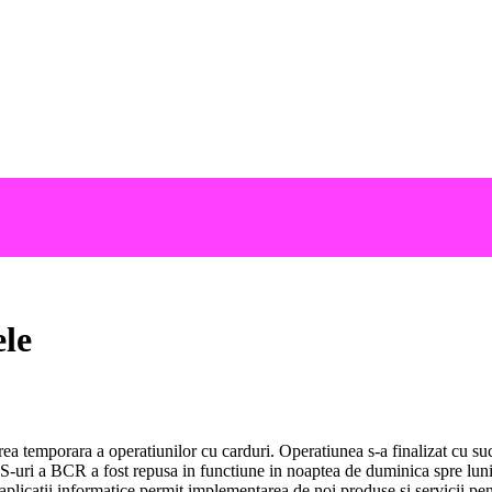
le
rea temporara a operatiunilor cu carduri. Operatiunea s-a finalizat cu suc
i a BCR a fost repusa in functiune in noaptea de duminica spre luni, cu
aplicatii informatice permit implementarea de noi produse si servicii pen