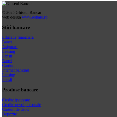
© 2025 Ghiseul Bancar
web design
www.dehalo.ro
Stiri bancare
Educatie financiara
Banci
Asigurari
Leasing
Pensii
Banci
Carduri
Internet banking
Leasing
Pensii
Produse bancare
Credite ipotecare
Credite nevoi personale
Carduri de debit
Depozite