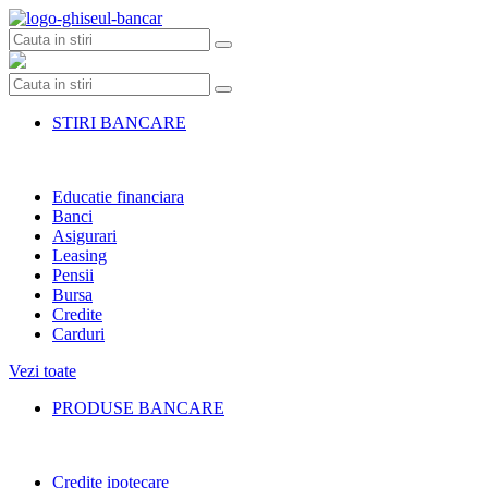
Skip
to
content
STIRI BANCARE
Educatie financiara
Banci
Asigurari
Leasing
Pensii
Bursa
Credite
Carduri
Vezi toate
PRODUSE BANCARE
Credite ipotecare