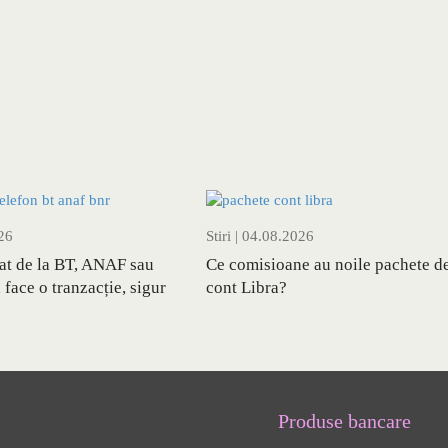
26
Stiri
| 04.08.2026
nat de la BT, ANAF sau
Ce comisioane au noile pachete d
face o tranzacție, sigur
cont Libra?
Produse bancare