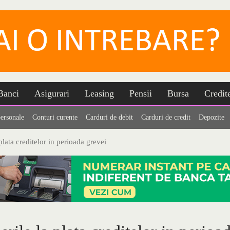
Banci
Asigurari
Leasing
Pensii
Bursa
Credit
personale
Conturi curente
Carduri de debit
Carduri de credit
Depozite
plata creditelor in perioada grevei