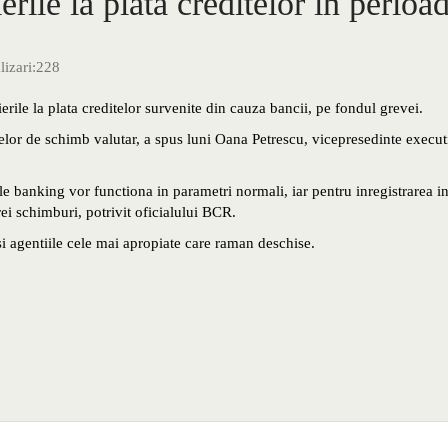
rile la plata creditelor in perioa
lizari:
228
ile la plata creditelor survenite din cauza bancii, pe fondul grevei.
elor de schimb valutar, a spus luni Oana Petrescu, vicepresedinte execut
le banking vor functiona in parametri normali, iar pentru inregistrarea i
rei schimburi, potrivit oficialului BCR.
 si agentiile cele mai apropiate care raman deschise.