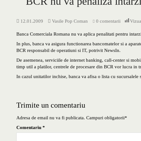
BCR nu va penaliza intarzie
12.01.2009
Vasile Pop Coman
0 comentarii
Vizua
Banca Comerciala Romana nu va aplica penalitati pentru intarzier
In plus, banca va asigura functionarea bancomatelor si a aparat
BCR responsabil de operatiuni si IT, potrivit NewsIn.
De asemenea, serviciile de internet banking, call-center si mobi
timp util a platilor, centrele de procesare din BCR vor lucra in t
In cazul unitatilor inchise, banca va afisa o lista cu sucursalele
Trimite un comentariu
Adresa de email nu va fi publicata. Campuri obligatorii*
Comentariu
*