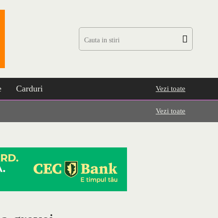
e
Carduri
Vezi toate
Vezi toate