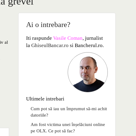
da grevei
Ai o intrebare?
Iti raspunde
Vasile Coman
, jurnalist
iv al
la
GhiseulBancar.ro
si Bancherul.ro.
n
Ultimele intrebari
Cum pot să iau un împrumut să-mi achit
datoriile?
Am fost victima unei înșelăciuni online
pe OLX. Ce pot să fac?