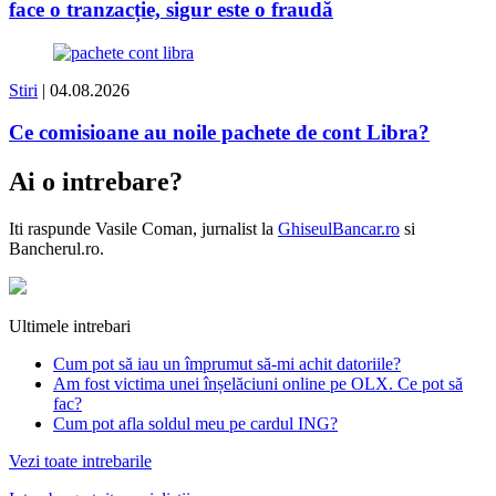
face o tranzacție, sigur este o fraudă
Stiri
| 04.08.2026
Ce comisioane au noile pachete de cont Libra?
Ai o intrebare?
Iti raspunde
Vasile Coman
, jurnalist la
GhiseulBancar.ro
si
Bancherul.ro.
Ultimele intrebari
Cum pot să iau un împrumut să-mi achit datoriile?
Am fost victima unei înșelăciuni online pe OLX. Ce pot să
fac?
Cum pot afla soldul meu pe cardul ING?
Vezi toate intrebarile