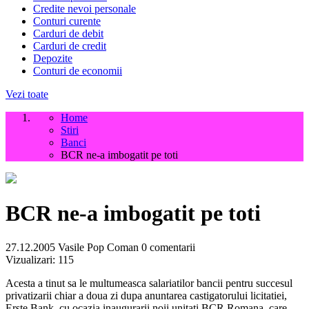
Credite nevoi personale
Conturi curente
Carduri de debit
Carduri de credit
Depozite
Conturi de economii
Vezi toate
Home
Stiri
Banci
BCR ne-a imbogatit pe toti
BCR ne-a imbogatit pe toti
27.12.2005
Vasile Pop Coman
0 comentarii
Vizualizari:
115
Acesta a tinut sa le multumeasca salariatilor bancii pentru succesul
privatizarii chiar a doua zi dupa anuntarea castigatorului licitatiei,
Erste Bank, cu ocazia inaugurarii noii unitati BCR Romana, care