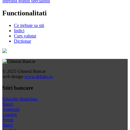
Intreaba gratuit specialistii
Functionalitati
Ce trebuie sa stii
Indici
Curs valutar
Dictionar
© 2025 Ghiseul Bancar
web design
www.dehalo.ro
Stiri bancare
Educatie financiara
Banci
Asigurari
Leasing
Pensii
Banci