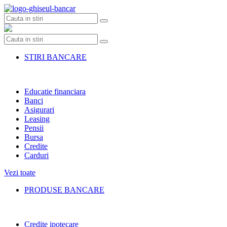
Skip
to
content
STIRI BANCARE
Educatie financiara
Banci
Asigurari
Leasing
Pensii
Bursa
Credite
Carduri
Vezi toate
PRODUSE BANCARE
Credite ipotecare