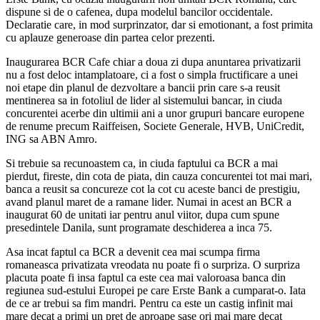
dispune si de o cafenea, dupa modelul bancilor occidentale.
Declaratie care, in mod surprinzator, dar si emotionant, a fost primita
cu aplauze generoase din partea celor prezenti.
Inaugurarea BCR Cafe chiar a doua zi dupa anuntarea privatizarii
nu a fost deloc intamplatoare, ci a fost o simpla fructificare a unei
noi etape din planul de dezvoltare a bancii prin care s-a reusit
mentinerea sa in fotoliul de lider al sistemului bancar, in ciuda
concurentei acerbe din ultimii ani a unor grupuri bancare europene
de renume precum Raiffeisen, Societe Generale, HVB, UniCredit,
ING sa ABN Amro.
Si trebuie sa recunoastem ca, in ciuda faptului ca BCR a mai
pierdut, fireste, din cota de piata, din cauza concurentei tot mai mari,
banca a reusit sa concureze cot la cot cu aceste banci de prestigiu,
avand planul maret de a ramane lider. Numai in acest an BCR a
inaugurat 60 de unitati iar pentru anul viitor, dupa cum spune
presedintele Danila, sunt programate deschiderea a inca 75.
Asa incat faptul ca BCR a devenit cea mai scumpa firma
romaneasca privatizata vreodata nu poate fi o surpriza. O surpriza
placuta poate fi insa faptul ca este cea mai valoroasa banca din
regiunea sud-estului Europei pe care Erste Bank a cumparat-o. Iata
de ce ar trebui sa fim mandri. Pentru ca este un castig infinit mai
mare decat a primi un pret de aproape sase ori mai mare decat