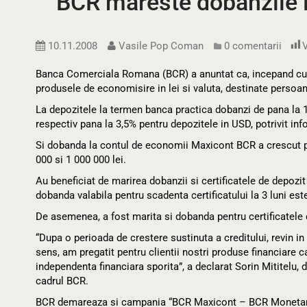
BCR mareste dobanzile 
10.11.2008
Vasile Pop Coman
0 comentarii
V
Banca Comerciala Romana (BCR) a anuntat ca, incepand cu l
produsele de economisire in lei si valuta, destinate persoane
La depozitele la termen banca practica dobanzi de pana la 12
respectiv pana la 3,5% pentru depozitele in USD, potrivit in
Si dobanda la contul de economii Maxicont BCR a crescut pan
000 si 1 000 000 lei.
Au beneficiat de marirea dobanzii si certificatele de depozit 
dobanda valabila pentru scadenta certificatului la 3 luni este 
De asemenea, a fost marita si dobanda pentru certificatele d
“Dupa o perioada de crestere sustinuta a creditului, revin in
sens, am pregatit pentru clientii nostri produse financiare c
independenta financiara sporita”, a declarat Sorin Mititelu, d
cadrul BCR.
BCR demareaza si campania “BCR Maxicont – BCR Monetar” p