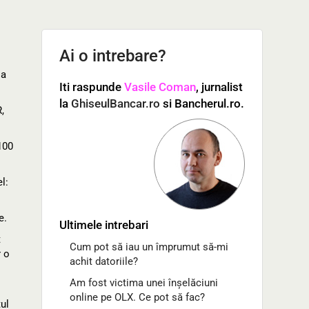
Ai o intrebare?
la
Iti raspunde
Vasile Coman
, jurnalist
la
GhiseulBancar.ro
si Bancherul.ro.
,
100
l:
e.
Ultimele intrebari
t
Cum pot să iau un împrumut să-mi
r o
achit datoriile?
Am fost victima unei înșelăciuni
online pe OLX. Ce pot să fac?
ul