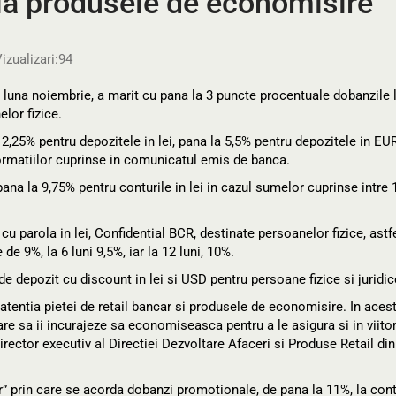
la produsele de economisire
izualizari:
94
una noiembrie, a marit cu pana la 3 puncte procentuale dobanzile 
lor fizice.
,25% pentru depozitele in lei, pana la 5,5% pentru depozitele in EUR
formatiilor cuprinse in comunicatul emis de banca.
a la 9,75% pentru conturile in lei in cazul sumelor cuprinse intre 
cu parola in lei, Confidential BCR, destinate persoanelor fizice, astfe
de 9%, la 6 luni 9,5%, iar la 12 luni, 10%.
e depozit cu discount in lei si USD pentru persoane fizice si juridic
 atentia pietei de retail bancar si produsele de economisire. In aces
are sa ii incurajeze sa economiseasca pentru a le asigura si in viito
irector executiv al Directiei Dezvoltare Afaceri si Produse Retail din
rin care se acorda dobanzi promotionale, de pana la 11%, la cont