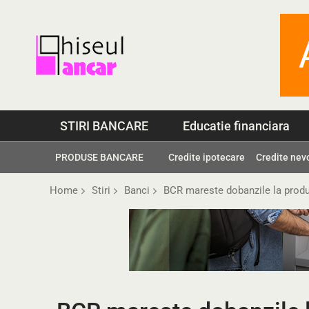
Skip
to
content
STIRI BANCARE
Educatie financiara
PRODUSE BANCARE
Credite ipotecare
Credite nev
Home
Stiri
Banci
BCR mareste dobanzile la prod