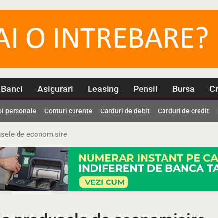
Banci
Asigurari
Leasing
Pensii
Bursa
Cr
oi personale
Conturi curente
Carduri de debit
Carduri de credit
usele de economisire