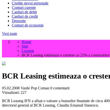
Credite nevoi personale
Conturi curente
Carduri de debit
Carduri de credit
Depozite
Conturi de economii
Vezi toate
Home
Stiri
Leasing
BCR Leasing estimeaza o crestere cu 25% a contractelor 
BCR Leasing estimeaza o crester
05.02.2008
Vasile Pop Coman
0 comentarii
Vizualizari:
227
BCR Leasing IFN a afisat o valoare a bunurilor finantate de circa 400 m
directorul general al BCR Leasing, Claudiu Emanuil Stanescu.