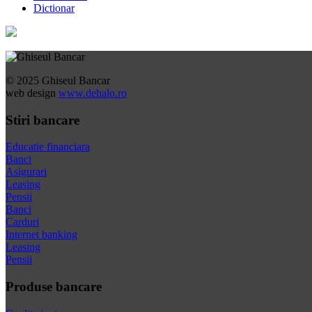
Dictionar
© 2025 Ghiseul Bancar
web design
www.dehalo.ro
Stiri bancare
Educatie financiara
Banci
Asigurari
Leasing
Pensii
Banci
Carduri
Internet banking
Leasing
Pensii
Produse bancare