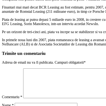
Finantari mai mari decat BCR Leasing au fost estimate, pentru 2007, de 
anuntate de Romstal Leasing (211 milioane euro), in timp ce Porsche 
Piata de leasing ar putea depasi 5 miliarde euro in 2008, in crestere cu 
EFG Leasing, Sorin Manolescu, intr-un interviu acordat NewsIn.
Pe un orizont de trei-cinci ani, piata va incepe sa se stabilizeze si v
In primele noua luni din 2007, piata romaneasca de leasing a avansat cu
NeBancare (ALB) si de Asociatia Societatilor de Leasing din Roman
Trimite un comentariu
Adresa de email nu va fi publicata. Campuri obligatorii*
Comentariu
*
Name
*