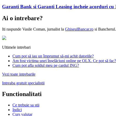
Garanti Bank si Garanti Leasing incheie acorduri cu
Ai o intrebare?
Iti raspunde
Vasile Coman
, jurnalist la
GhiseulBancar.ro
si Bancherul.
Ultimele intrebari
Cum pot să iau un împrumut să-mi achit datoriile?
Am fost victima unei înșelăciuni online pe OLX. Ce pot să fac?
Cum pot afla soldul meu pe cardul ING?
Vezi toate intrebarile
Intreaba gratuit specialistii
Functionalitati
Ce trebuie sa stii
Indici
Curs valutar