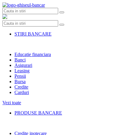
Skip
to
content
STIRI BANCARE
Educatie financiara
Banci
Asigurari
Leasing
Pensii
Bursa
Credite
Carduri
Vezi toate
PRODUSE BANCARE
Credite ipotecare