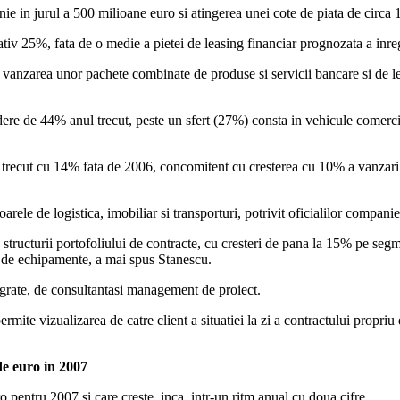
e in jurul a 500 milioane euro si atingerea unei cote de piata de circa
iv 25%, fata de o medie a pietei de leasing financiar prognozata a inre
e vanzarea unor pachete combinate de produse si servicii bancare si de le
ndere de 44% anul trecut, peste un sfert (27%) consta in vehicule comerci
ul trecut cu 14% fata de 2006, concomitent cu cresterea cu 10% a vanzar
arele de logistica, imobiliar si transporturi, potrivit oficialilor companie
tructurii portofoliului de contracte, cu cresteri de pana la 15% pe segm
 de echipamente, a mai spus Stanescu.
grate, de consultantasi management de proiect.
ite vizualizarea de catre client a situatiei la zi a contractului propriu
de euro in 2007
o pentru 2007 si care creste, inca, intr-un ritm anual cu doua cifre.