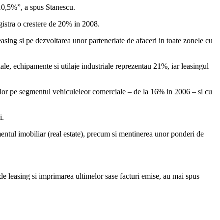
 10,5%”, a spus Stanescu.
gistra o crestere de 20% in 2008.
asing si pe dezvoltarea unor parteneriate de afaceri in toate zonele cu
ale, echipamente si utilaje industriale reprezentau 21%, iar leasingul
ilor pe segmentul vehiculeleor comerciale – de la 16% in 2006 – si cu
i.
entul imobiliar (real estate), precum si mentinerea unor ponderi de
 de leasing si imprimarea ultimelor sase facturi emise, au mai spus