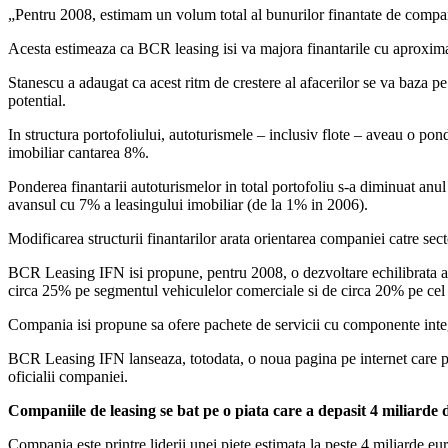
„Pentru 2008, estimam un volum total al bunurilor finantate de compani
Acesta estimeaza ca BCR leasing isi va majora finantarile cu aproximat
Stanescu a adaugat ca acest ritm de crestere al afacerilor se va baza p
potential.
In structura portofoliului, autoturismele – inclusiv flote – aveau o po
imobiliar cantarea 8%.
Ponderea finantarii autoturismelor in total portofoliu s-a diminuat an
avansul cu 7% a leasingului imobiliar (de la 1% in 2006).
Modificarea structurii finantarilor arata orientarea companiei catre secto
BCR Leasing IFN isi propune, pentru 2008, o dezvoltare echilibrata a s
circa 25% pe segmentul vehiculelor comerciale si de circa 20% pe cel
Compania isi propune sa ofere pachete de servicii cu componente inte
BCR Leasing IFN lanseaza, totodata, o noua pagina pe internet care perm
oficialii companiei.
Companiile de leasing se bat pe o piata care a depasit 4 miliarde 
Compania este printre liderii unei piete estimata la peste 4 miliarde eur