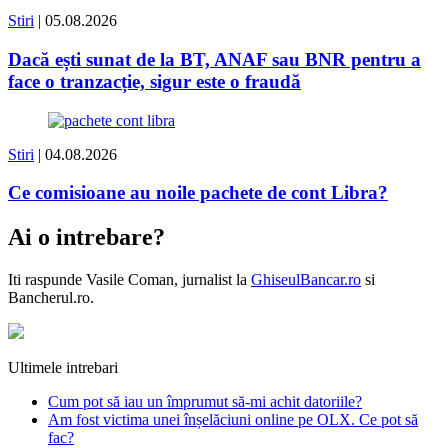
Stiri
| 05.08.2026
Dacă ești sunat de la BT, ANAF sau BNR pentru a
face o tranzacție, sigur este o fraudă
Stiri
| 04.08.2026
Ce comisioane au noile pachete de cont Libra?
Ai o intrebare?
Iti raspunde
Vasile Coman
, jurnalist la
GhiseulBancar.ro
si
Bancherul.ro.
Ultimele intrebari
Cum pot să iau un împrumut să-mi achit datoriile?
Am fost victima unei înșelăciuni online pe OLX. Ce pot să
fac?