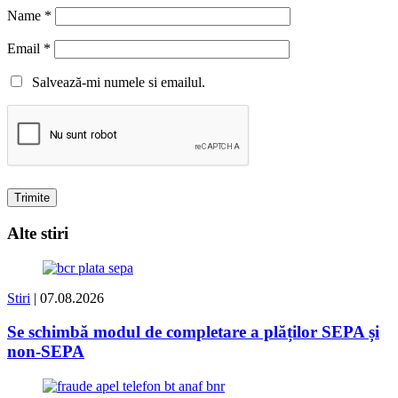
Name
*
Email
*
Salvează-mi numele si emailul.
Alte stiri
Stiri
| 07.08.2026
Se schimbă modul de completare a plăților SEPA și
non-SEPA