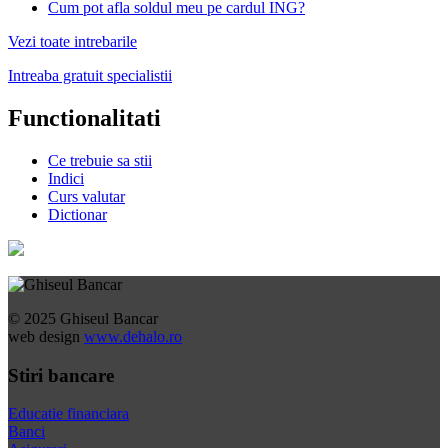
Cum pot afla soldul meu pe cardul ING?
Vezi toate intrebarile
Intreaba gratuit specialistii
Functionalitati
Ce trebuie sa stii
Indici
Curs valutar
Dictionar
© 2025 Ghiseul Bancar
web design
www.dehalo.ro
Stiri bancare
Educatie financiara
Banci