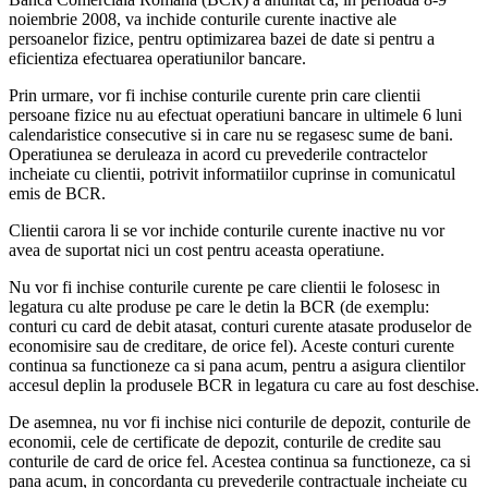
noiembrie 2008, va inchide conturile curente inactive ale
persoanelor fizice, pentru optimizarea bazei de date si pentru a
eficientiza efectuarea operatiunilor bancare.
Prin urmare, vor fi inchise conturile curente prin care clientii
persoane fizice nu au efectuat operatiuni bancare in ultimele 6 luni
calendaristice consecutive si in care nu se regasesc sume de bani.
Operatiunea se deruleaza in acord cu prevederile contractelor
incheiate cu clientii, potrivit informatiilor cuprinse in comunicatul
emis de BCR.
Clientii carora li se vor inchide conturile curente inactive nu vor
avea de suportat nici un cost pentru aceasta operatiune.
Nu vor fi inchise conturile curente pe care clientii le folosesc in
legatura cu alte produse pe care le detin la BCR (de exemplu:
conturi cu card de debit atasat, conturi curente atasate produselor de
economisire sau de creditare, de orice fel). Aceste conturi curente
continua sa functioneze ca si pana acum, pentru a asigura clientilor
accesul deplin la produsele BCR in legatura cu care au fost deschise.
De asemnea, nu vor fi inchise nici conturile de depozit, conturile de
economii, cele de certificate de depozit, conturile de credite sau
conturile de card de orice fel. Acestea continua sa functioneze, ca si
pana acum, in concordanta cu prevederile contractuale incheiate cu