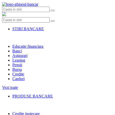
Skip
to
content
STIRI BANCARE
Educatie financiara
Banci
Asigurari
Leasing
Pensii
Bursa
Credite
Carduri
Vezi toate
PRODUSE BANCARE
Credite ipotecare