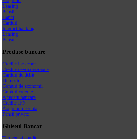
Asigurari
Leasing
Pensii
Banci
Carduri
Internet banking
Leasing
Pensii
Produse bancare
Credite ipotecare
Credite nevoi personale
Carduri de debit
Depozite
Conturi de economii
Conturi curente
Aplicatii bancare
Credite IFN
Asigurari de viata
Pensii private
Ghiseul Bancar
Termeni si conditii