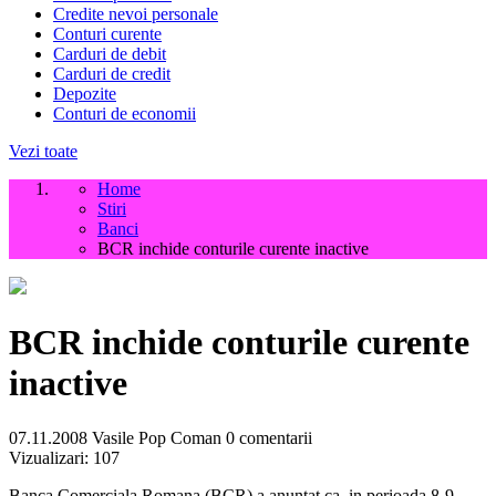
Credite nevoi personale
Conturi curente
Carduri de debit
Carduri de credit
Depozite
Conturi de economii
Vezi toate
Home
Stiri
Banci
BCR inchide conturile curente inactive
BCR inchide conturile curente
inactive
07.11.2008
Vasile Pop Coman
0 comentarii
Vizualizari:
107
Banca Comerciala Romana (BCR) a anuntat ca, in perioada 8-9