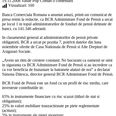
19.11.2008
Vasile Pop Coman
0 comentarii
Vizualizari:
160
Banca Comerciala Romana a anuntat astazi, printr-un comunicat de
presa remis la redactie, ca BCR Administrare Fond de Pensii a urcat
pe locul 1 in topul administratorilor de fonduri de pensii detinute de
banci, cu 141.346 aderanti.
In clasamentul general al administratorilor de pensii private
obligatorii, BCR a urcat pe pozitia 7, potrivit datelor din luna
noiembrie oferite de Casa Nationala de Pensii si Alte Drepturi de
Asigurari Sociale.
„Avem un ritm de crestere constant: Ne bucuram ca oamenii se simt
in siguranta cu BCR Administrare Fond de Pensii si au incredere ca
ca vor beneficia de bunastare la batranete alaturi de noi” a declarat
Simona Ditescu, director general BCR Administrare Fond de Pensii.
BCR Fond de Pensii este un fond cu un profil de risc mediu, care
investeste contributiile in:
65% in instrumente financiare cu risc scazut (titluri de stat si
obligatiuni);
25% in valori mobiliare tranzactionate pe piete reglementate
(actiuni);
5% in instrumente ale pietei monetare;