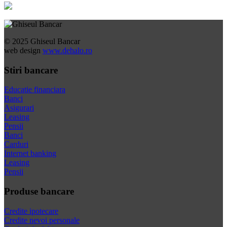
© 2025 Ghiseul Bancar
web design
www.dehalo.ro
Stiri bancare
Educatie financiara
Banci
Asigurari
Leasing
Pensii
Banci
Carduri
Internet banking
Leasing
Pensii
Produse bancare
Credite ipotecare
Credite nevoi personale