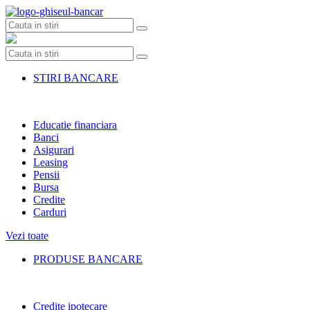
Skip
to
content
STIRI BANCARE
Educatie financiara
Banci
Asigurari
Leasing
Pensii
Bursa
Credite
Carduri
Vezi toate
PRODUSE BANCARE
Credite ipotecare