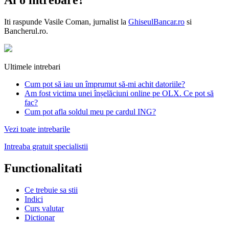
Ai o intrebare?
Iti raspunde
Vasile Coman
, jurnalist la
GhiseulBancar.ro
si
Bancherul.ro.
Ultimele intrebari
Cum pot să iau un împrumut să-mi achit datoriile?
Am fost victima unei înșelăciuni online pe OLX. Ce pot să
fac?
Cum pot afla soldul meu pe cardul ING?
Vezi toate intrebarile
Intreaba gratuit specialistii
Functionalitati
Ce trebuie sa stii
Indici
Curs valutar
Dictionar