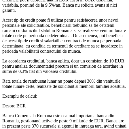
variabila, pornind de la 9,5%/an. Banca nu solicita avans si nici
garanti.
Acest tip de credit poate fi utilizat pentru satisfacerea unor nevoi
personale ale solicitantilor, beneficiarii trebuind sa fie cetatenii
romani cu domiciliul stabil in Romania si sa realizeze venituri lunare
totale certe pe perioada nedeterminata. De asemenea, pot beneficia
de acest tip de credit si salariatii cu contract de munca pe perioada
determinata, cu conditia ca termenul de creditare sa se incadreze in
perioada valabilitatii contractului de munca.
La acordarea creditului, banca aplica, doar un comision de 10 EUR
pentru analiza documentatiei precum si un comision de acordare in
suma de 0,3% flat din valoarea creditului.
Rata totala de rambursat lunar nu poate depasi 30% din veniturile
totale lunare certe, realizate de solicitant si membrii familiei acestuia.
Exemplu de calcul:
Despre BCR
Banca Comerciala Romana este cea mai importanta banca din
Romania, gestionand active de peste 9 miliarde de EUR. Banca are
in prezent peste 370 sucursale si agentii in intreaga tara, avind unitati