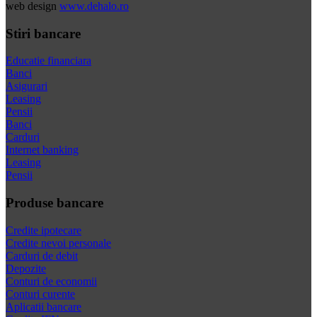
web design
www.dehalo.ro
Stiri bancare
Educatie financiara
Banci
Asigurari
Leasing
Pensii
Banci
Carduri
Internet banking
Leasing
Pensii
Produse bancare
Credite ipotecare
Credite nevoi personale
Carduri de debit
Depozite
Conturi de economii
Conturi curente
Aplicatii bancare