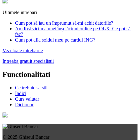
Ultimele intrebari
Cum pot să iau un împrumut să-mi achit datoriile?
Am fost victima unei înșelăciuni online pe OLX. Ce pot să
fac?
Cum pot afla soldul meu pe cardul ING?
Vezi toate intrebarile
Intreaba gratuit specialistii
Functionalitati
Ce trebuie sa stii
Indici
Curs valutar
Dictionar
© 2025 Ghiseul Bancar