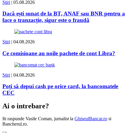
Stiri
| 05.08.2026
Dacă ești sunat de la BT, ANAF sau BNR pentru a
face o tranzacție, sigur este o fraudă
Stiri
| 04.08.2026
Ce comisioane au noile pachete de cont Libra?
Stiri
| 04.08.2026
Poți să depui cash pe orice card, la bancomatele
CEC
Ai o intrebare?
Iti raspunde
Vasile Coman
, jurnalist la
GhiseulBancar.ro
si
Bancherul.ro.