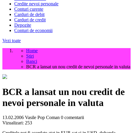
Credite nevoi personale
Conturi curente
Carduri de debit
Carduri de credit
Depozite
Conturi de economii
Vezi toate
Home
Stiri
Banci
BCR a lansat un nou credit de nevoi personale in valuta
BCR a lansat un nou credit de
nevoi personale in valuta
13.02.2006
Vasile Pop Coman
0 comentarii
Vizualizari:
253
Creditele pot fi acordate atat in EUR cat si in USD, dobanda,