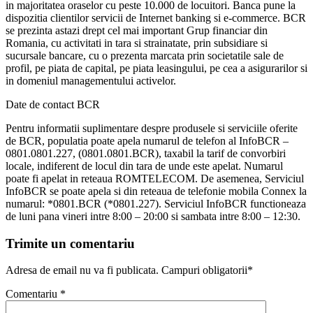
in majoritatea oraselor cu peste 10.000 de locuitori. Banca pune la
dispozitia clientilor servicii de Internet banking si e-commerce. BCR
se prezinta astazi drept cel mai important Grup financiar din
Romania, cu activitati in tara si strainatate, prin subsidiare si
sucursale bancare, cu o prezenta marcata prin societatile sale de
profil, pe piata de capital, pe piata leasingului, pe cea a asigurarilor si
in domeniul managementului activelor.
Date de contact BCR
Pentru informatii suplimentare despre produsele si serviciile oferite
de BCR, populatia poate apela numarul de telefon al InfoBCR –
0801.0801.227, (0801.0801.BCR), taxabil la tarif de convorbiri
locale, indiferent de locul din tara de unde este apelat. Numarul
poate fi apelat in reteaua ROMTELECOM. De asemenea, Serviciul
InfoBCR se poate apela si din reteaua de telefonie mobila Connex la
numarul: *0801.BCR (*0801.227). Serviciul InfoBCR functioneaza
de luni pana vineri intre 8:00 – 20:00 si sambata intre 8:00 – 12:30.
Trimite un comentariu
Adresa de email nu va fi publicata. Campuri obligatorii*
Comentariu
*