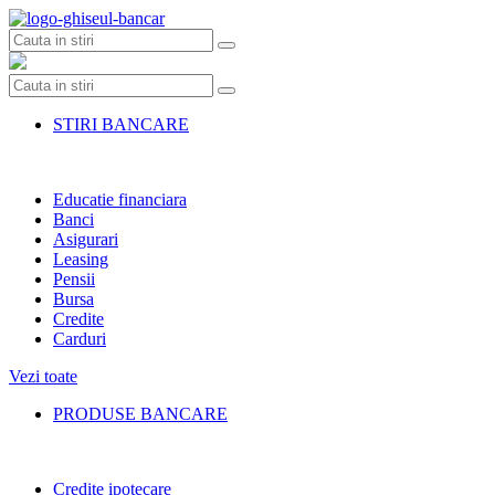
Skip
to
content
STIRI BANCARE
Educatie financiara
Banci
Asigurari
Leasing
Pensii
Bursa
Credite
Carduri
Vezi toate
PRODUSE BANCARE
Credite ipotecare